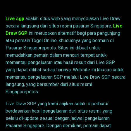
Live Sgp | Live draw Sgp
Live sgp
adalah situs web yang menyediakan Live Draw
secara langsung dari situs resmi pasaran Singapore.
Live
Draw SGP
ini merupakan alternatif bagi para pengunjung
atau pemain Togel Online, khususnya yang bermain di
Pasaran Singaporepools. Situs ini dibuat untuk
memudahkan pemain dalam mencari tempat untuk
memantau pengeluaran atau hasil result dari Live SGP
yang dapat dilihat setiap harinya. Website ini khusus untuk
memantau pengeluaran SGP melalui Live Draw SGP secara
langsung, yang bersumber dari situs resmi
Singaporepools.
Live Draw SGP yang kami sajikan selalu diperbarui
berdasarkan hasil pengeluaran dari situs resmi, yang
selalu di-update sesuai dengan jadwal pengeluaran
Pasaran Singapore. Dengan demikian, pemain dapat