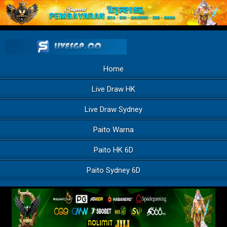
Home
Live Draw HK
Live Draw Sydney
Paito Warna
Paito HK 6D
Paito Sydney 6D