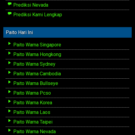
Prediksi Nevada
Prediksi Kami Lengkap
Paito Hari Ini
Paito Warna Singapore
Paito Warna Hongkong
Paito Warna Sydney
Paito Warna Cambodia
Paito Warna Bullseye
Paito Warna Pcso
Paito Warna Korea
Paito Warna Laos
Paito Warna Taipei
Paito Warna Nevada