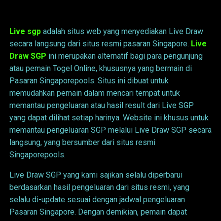
Live Sgp | Live draw Sgp
Live sgp
adalah situs web yang menyediakan Live Draw
secara langsung dari situs resmi pasaran Singapore.
Live
Draw SGP
ini merupakan alternatif bagi para pengunjung
atau pemain Togel Online, khususnya yang bermain di
Pasaran Singaporepools. Situs ini dibuat untuk
memudahkan pemain dalam mencari tempat untuk
memantau pengeluaran atau hasil result dari Live SGP
yang dapat dilihat setiap harinya. Website ini khusus untuk
memantau pengeluaran SGP melalui Live Draw SGP secara
langsung, yang bersumber dari situs resmi
Singaporepools.
Live Draw SGP yang kami sajikan selalu diperbarui
berdasarkan hasil pengeluaran dari situs resmi, yang
selalu di-update sesuai dengan jadwal pengeluaran
Pasaran Singapore. Dengan demikian, pemain dapat