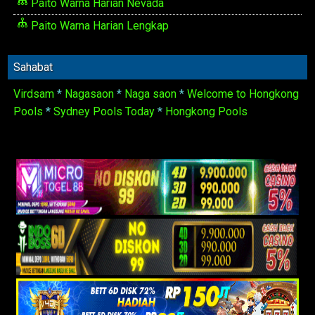
Paito Warna Harian Nevada
Paito Warna Harian Lengkap
Sahabat
Virdsam
*
Nagasaon
*
Naga saon
*
Welcome to Hongkong
Pools
*
Sydney Pools Today
*
Hongkong Pools