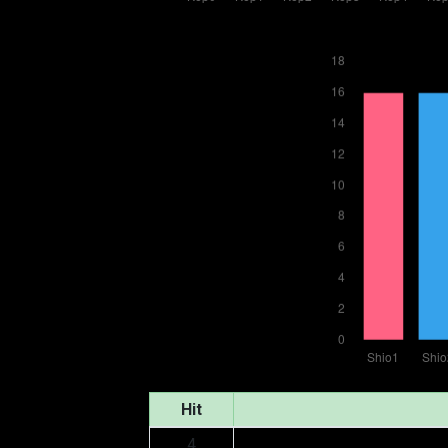
Hit
4