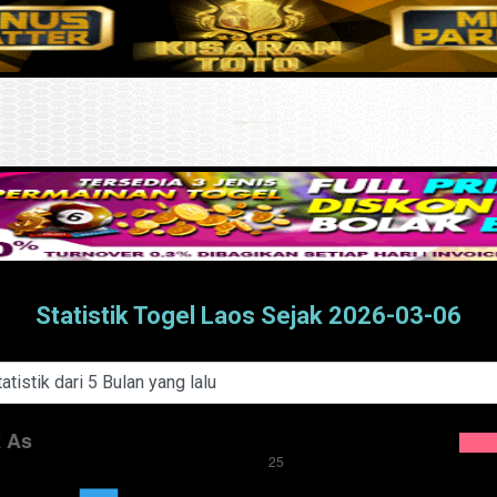
Statistik Togel Laos Sejak 2026-03-06