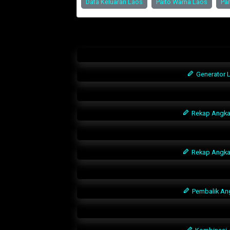
Data Keluaran Laos
Paito Warna Laos
Pa
Generator 
Rekap Angka
Rekap Angka
Pembalik An