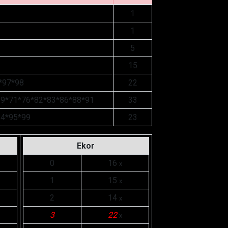
1
1
5
15
*97*98
22
69*71*76*82*83*86*88*91
33
84*95*99
23
Ekor
0
16
x
1
15
x
2
14
x
3
22
x