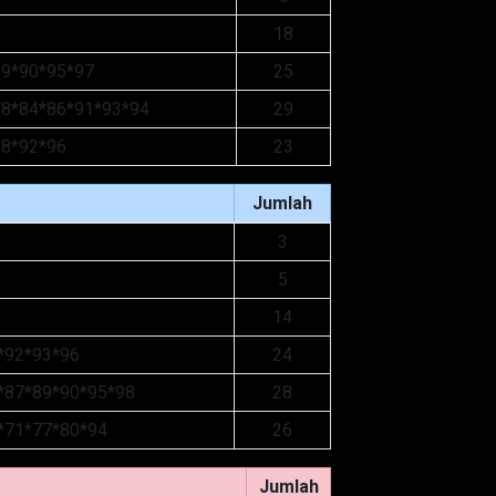
18
89*90*95*97
25
78*84*86*91*93*94
29
88*92*96
23
Jumlah
3
5
14
*92*93*96
24
*87*89*90*95*98
28
*71*77*80*94
26
Jumlah