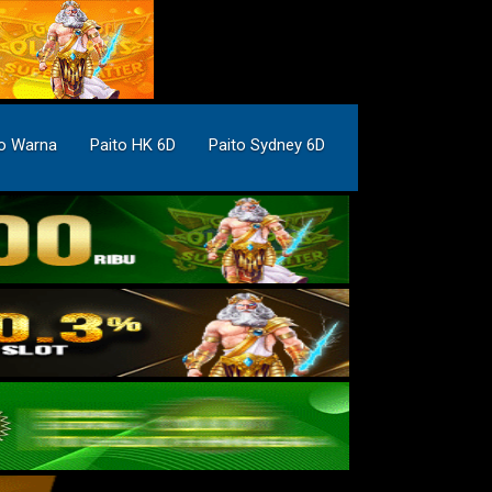
to Warna
Paito HK 6D
Paito Sydney 6D