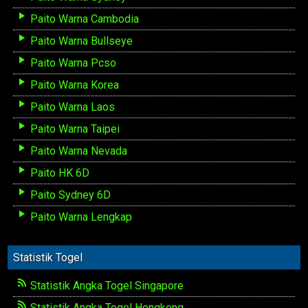
Paito Warna Cambodia
Paito Warna Bullseye
Paito Warna Pcso
Paito Warna Korea
Paito Warna Laos
Paito Warna Taipei
Paito Warna Nevada
Paito HK 6D
Paito Sydney 6D
Paito Warna Lengkap
Statistik Togel
Statistik Angka Togel Singapore
Statistik Angka Togel Hongkong