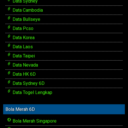
Data Sydney
Data Cambodia
Data Bullseye
Data Pcso
Data Korea
Data Laos
Data Taipei
Data Nevada
Data HK 6D
Data Sydney 6D
Data Togel Lengkap
Bola Merah 6D
Bola Merah Singapore