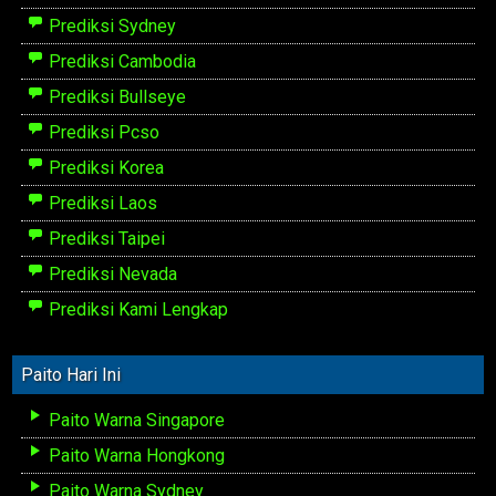
Prediksi Sydney
Prediksi Cambodia
Prediksi Bullseye
Prediksi Pcso
Prediksi Korea
Prediksi Laos
Prediksi Taipei
Prediksi Nevada
Prediksi Kami Lengkap
Paito Hari Ini
Paito Warna Singapore
Paito Warna Hongkong
Paito Warna Sydney