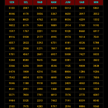
SEN
SEL
RAB
KAM
JUM
SAB
MIN
5133
2387
0746
0218
5012
6610
5861
8046
4170
3056
3267
4630
2097
2552
8326
8823
4762
6133
8036
4239
1332
9832
6179
7644
9889
2914
3769
9195
1597
1767
2231
1010
9320
8660
6917
8916
5938
2177
4995
0974
9014
7541
6557
2022
3292
6731
4181
6526
5788
1295
2908
5271
7897
4845
9969
0119
9701
4567
2601
6937
5008
7427
0033
9244
8580
9615
7660
3381
6119
2632
3366
6246
3849
4546
1925
9808
3828
0474
1808
4216
7345
8806
1286
9206
7542
6834
0370
6840
4244
8111
7656
9046
1188
9918
5690
2459
4063
0956
8541
2991
2490
1468
4650
5518
1559
5571
7830
7701
6813
7376
2773
6587
9984
3325
2213
7462
7191
8339
8545
2103
7975
4283
9797
2596
8886
9360