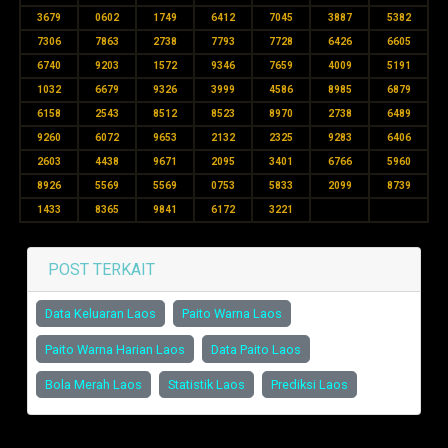
3679
0602
1749
6412
7045
3887
5382
7306
7863
2738
7793
7728
6426
6605
6740
9203
1572
9346
7659
4009
5191
1032
6679
9326
3999
4586
8985
6879
6158
2543
8512
8523
8970
2738
6489
9260
6072
9653
2132
2325
9283
6406
2603
4438
9671
2095
3401
6766
5960
8926
5569
5569
0753
5833
2099
8739
1433
8365
9841
6172
3221
POST TERKAIT
Data Keluaran Laos
Paito Warna Laos
Paito Warna Harian Laos
Data Paito Laos
Bola Merah Laos
Statistik Laos
Prediksi Laos