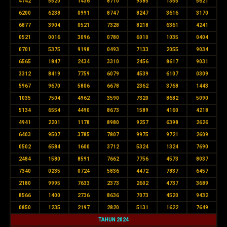
4742
5520
1436
8710
9385
1355
5621
6200
6238
0991
8747
8247
3616
3170
6877
3904
0521
7328
8218
6361
4241
0521
0016
3096
0780
6010
1035
0404
0701
5375
9198
0493
7133
2055
9034
6565
1847
2434
3310
2456
8617
9031
3312
8419
7759
6079
4539
6107
0309
5967
9670
5806
6678
2362
3768
1443
1035
7504
4962
3590
7320
8682
5090
5134
6554
4490
8673
1589
4160
4218
4941
2201
1178
8980
9257
6398
2626
6403
9507
3785
7807
9975
9721
2609
0502
6584
1600
3712
5324
1324
7690
2484
1580
8591
7662
7756
4573
8037
7340
0235
0724
5836
4472
7837
6457
2180
9995
7633
2373
2602
4737
3689
8566
1400
2736
8636
7073
4520
9432
0850
1235
2197
2820
5131
1622
7649
TAHUN 2024