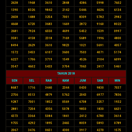
2638
1968
3610
2848
4386
5998
7602
1390
8326
9842
2142
5446
4636
6134
2658
1488
3254
7001
8309
5782
2982
4668
6720
3683
1669
2872
9160
8022
2681
7924
6550
4699
5452
1539
0997
3581
4158
2318
7169
5689
1996
4800
8494
2629
3610
9823
1021
5691
4057
1572
3453
6107
3600
7503
4071
5174
6227
1706
3719
1549
4526
2104
6099
3547
4602
5433
3704
7063
2417
5461
TAHUN 2018
SEN
SEL
RAB
KAM
JUM
SAB
MIN
8687
1716
3440
2344
0430
9830
7037
2756
0513
4879
5762
2043
6977
7836
9287
7001
1852
0569
6708
3257
1932
2881
7204
4356
5078
9850
1830
6631
4373
3364
5084
1841
2412
6780
3614
9755
4292
1895
2465
8059
5893
0789
2067
3476
0651
4300
3917
4270
1575