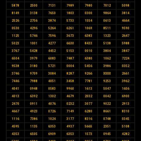
5878
2500
7131
7989
7980
7012
5098
8149
3138
7650
1803
0300
9864
3814
2526
2756
3874
5733
1554
0613
4664
0530
4296
5264
6261
1069
8511
9590
1125
5746
7596
3673
6383
1323
2647
5023
1001
4277
6630
8433
5138
5988
3767
5428
4452
5153
0010
3804
3847
6504
3979
6083
7487
6380
1062
7224
9538
3180
5721
0004
5456
3986
0352
3746
9709
3084
8287
9266
XXXX
2661
7446
7988
4051
3458
7781
9253
3962
4041
0948
0583
9960
1613
5047
1656
4013
6392
1302
4679
2032
0042
6900
2470
0911
4076
0232
3077
9022
2913
4667
4923
0726
7149
6280
8661
8310
1116
7386
1024
3177
8316
0748
0345
4595
1135
6353
4937
5665
2351
5108
4353
6505
6909
6353
1573
0945
4282