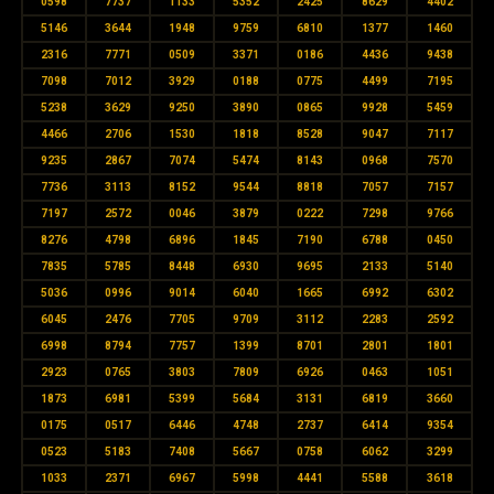
0598
7737
1133
5352
2425
8629
4402
5146
3644
1948
9759
6810
1377
1460
2316
7771
0509
3371
0186
4436
9438
7098
7012
3929
0188
0775
4499
7195
5238
3629
9250
3890
0865
9928
5459
4466
2706
1530
1818
8528
9047
7117
9235
2867
7074
5474
8143
0968
7570
7736
3113
8152
9544
8818
7057
7157
7197
2572
0046
3879
0222
7298
9766
8276
4798
6896
1845
7190
6788
0450
7835
5785
8448
6930
9695
2133
5140
5036
0996
9014
6040
1665
6992
6302
6045
2476
7705
9709
3112
2283
2592
6998
8794
7757
1399
8701
2801
1801
2923
0765
3803
7809
6926
0463
1051
1873
6981
5399
5684
3131
6819
3660
0175
0517
6446
4748
2737
6414
9354
0523
5183
7408
5667
0758
6062
3299
1033
2371
6967
5998
4441
5588
3618