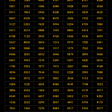
5305
1084
4400
9107
8057
8701
8268
9651
2183
1586
6388
3428
3547
3566
5911
7854
3906
8228
8604
3829
6523
8667
5026
1128
8670
2426
1922
0301
3127
5232
7629
9994
5234
0730
7080
0411
3014
0888
1939
8883
5414
1391
8728
7122
2933
4726
0426
0326
6099
5627
8824
2692
1214
9979
7225
3651
4785
5868
2469
1917
1379
7362
2566
8466
2553
6532
4446
0874
2890
9666
8451
9954
1570
5299
9291
4425
5810
1743
9292
7077
7413
2267
4496
4168
4336
0352
7544
7332
5228
2905
7088
4036
3072
0977
3835
2544
9132
3010
3284
1525
4350
8386
9549
7748
7532
2886
0342
1604
2432
2006
4170
9017
0949
2413
6097
0980
5052
3773
8250
1526
2322
2294
4507
4091
6796
8173
7561
1636
7276
8684
0517
5930
0577