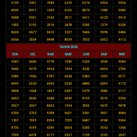
5109
3491
7589
5270
5374
0954
5556
8069
8411
1309
6103
8874
1388
3080
9008
5301
2163
2511
5611
6122
3914
1455
5193
2076
2678
3265
1379
0226
8636
0677
0615
3237
9606
9598
0486
0566
2558
0848
8039
7553
6352
4112
TAHUN 2020
SEN
SEL
RAB
KAM
JUM
SAB
MIN
3587
6660
4778
7240
5230
2940
9584
9665
9379
9034
7394
4225
0034
2700
3983
1966
5787
6326
0282
1553
5571
8993
5542
6493
3343
6880
6359
9172
0808
1658
1807
0387
5479
2985
5117
6692
6565
6446
6049
8159
3510
5396
3557
4307
8002
1994
2555
9670
9878
0296
2702
9208
0631
3441
9001
4684
1207
7059
0354
7235
6687
4168
9064
8735
4159
6305
6554
0205
3542
1366
7909
6478
6171
3337
1139
2193
2047