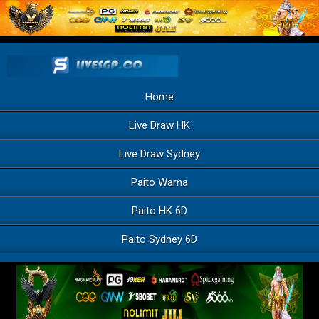
Home
Live Draw HK
Live Draw Sydney
Paito Warna
Paito HK 6D
Paito Sydney 6D