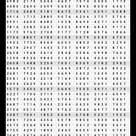
6
9
8
2
1
2
1
7
0
7
5
6
4
4
8
4
6
0
7
7
7
0
7
4
2
0
4
0
5
5
1
7
7
0
7
4
4
8
0
8
2
6
9
4
4
3
4
9
9
9
5
6
5
0
5
7
8
9
5
5
8
0
5
4
9
6
4
6
1
7
1
7
1
6
7
2
6
8
9
8
9
1
8
1
9
8
6
7
5
3
3
9
4
1
5
0
3
9
1
1
5
0
8
8
7
4
9
1
4
5
1
7
1
3
4
2
8
8
5
4
9
0
7
6
4
6
2
0
6
6
3
7
5
7
3
5
7
0
4
4
0
9
3
1
4
4
6
0
0
0
8
4
8
3
2
1
0
3
8
2
8
6
9
0
9
4
3
7
1
8
6
9
3
4
7
7
8
1
6
7
2
3
8
3
2
5
6
0
7
7
4
3
5
5
1
8
0
9
8
8
6
8
4
3
7
9
1
7
4
2
1
1
7
3
1
9
7
6
2
8
2
7
0
8
8
3
1
7
7
5
5
1
2
8
1
6
9
7
6
4
1
8
6
6
3
2
7
5
6
2
8
8
5
7
3
4
7
8
0
8
0
1
5
9
5
3
0
7
9
7
5
5
4
9
4
6
7
0
9
9
1
9
0
2
2
7
7
3
0
3
8
0
6
4
1
6
0
0
3
3
4
8
5
2
7
5
6
5
2
7
3
2
9
4
4
9
6
7
8
6
2
9
0
7
7
1
4
4
3
7
5
7
0
7
7
6
9
8
7
6
4
0
8
3
2
8
7
6
1
7
2
6
3
8
2
1
9
6
8
5
3
6
1
0
1
2
8
4
8
3
4
3
8
6
5
5
9
9
8
8
7
6
0
2
2
1
3
9
0
9
8
3
2
6
8
9
8
4
2
6
2
1
4
2
6
5
4
4
6
1
4
6
3
6
9
6
1
3
4
7
2
6
5
8
4
1
4
8
8
7
3
2
5
4
9
7
0
0
1
1
8
3
0
9
9
5
7
8
2
1
2
9
8
2
1
4
6
6
8
5
6
7
2
0
2
3
6
8
3
2
1
6
6
9
6
2
8
7
2
9
9
1
6
0
6
8
0
2
2
4
2
6
8
1
9
7
9
2
4
6
6
5
5
0
5
4
6
9
9
9
5
4
5
2
7
1
5
3
9
3
0
9
9
7
7
3
5
8
1
9
4
1
5
8
4
2
3
1
8
9
7
1
6
9
6
5
6
8
9
8
1
9
9
6
6
4
8
0
0
0
8
4
9
4
4
2
6
2
9
2
3
6
1
0
1
9
8
2
3
5
1
0
2
1
3
5
6
9
1
1
4
0
5
7
3
1
5
7
2
9
3
4
5
3
8
6
1
0
7
7
3
6
0
0
0
7
5
0
3
3
4
0
7
1
8
5
1
7
4
2
6
2
2
7
9
1
7
0
6
6
3
7
1
9
1
1
5
4
9
4
4
5
2
6
8
2
1
0
4
4
6
0
9
9
9
3
5
4
7
2
4
6
0
2
2
5
4
3
3
6
3
7
0
4
4
7
0
6
3
9
2
4
1
7
8
5
4
6
1
7
8
6
8
7
6
1
7
1
6
7
3
4
4
0
4
2
3
4
4
8
0
4
3
0
3
9
8
3
0
3
7
0
3
7
1
2
7
5
6
2
0
5
1
3
4
4
8
7
9
7
5
7
6
2
8
2
0
4
3
7
6
9
7
7
5
7
8
3
6
9
9
2
8
7
6
7
0
0
1
1
1
8
5
2
7
0
5
6
9
6
6
7
0
8
8
3
2
5
7
3
1
9
3
2
5
2
8
8
1
9
7
2
0
4
4
4
3
5
6
2
5
0
7
8
6
9
8
5
0
5
1
8
3
0
3
6
6
3
1
4
4
3
7
3
1
3
3
6
4
1
5
0
8
4
3
1
8
4
1
5
2
4
1
2
3
6
7
8
0
8
3
6
1
4
5
9
7
5
5
1
4
2
9
2
2
1
8
9
5
5
2
4
6
5
2
8
0
5
9
5
5
8
9
3
3
0
7
8
9
8
2
0
6
7
4
3
4
7
6
4
0
6
5
1
6
4
3
0
0
0
3
9
1
7
8
4
2
7
0
7
1
5
7
5
3