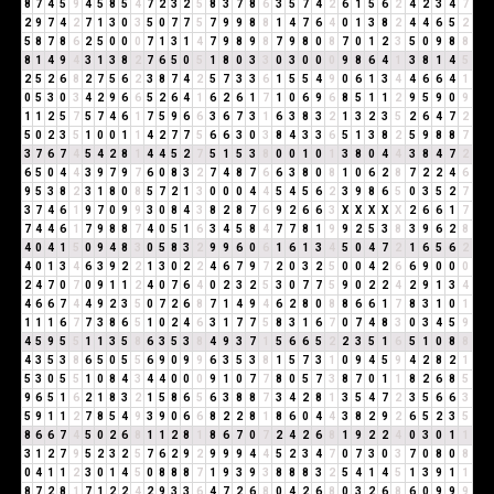
8
7
4
5
9
4
5
8
5
4
7
2
3
2
5
8
3
7
8
6
3
5
7
4
2
6
1
5
6
2
4
2
3
4
7
2
9
7
4
2
7
1
3
0
3
5
0
7
7
5
7
9
9
8
8
1
4
7
6
4
0
1
3
8
2
4
4
6
5
2
5
8
7
8
6
2
5
0
0
0
7
1
3
1
4
7
9
8
9
8
7
9
8
0
8
7
0
1
2
3
5
0
9
8
8
8
1
4
9
4
3
1
3
8
2
7
6
5
0
5
1
8
0
3
3
0
3
0
0
0
9
8
6
4
1
3
8
1
4
5
2
5
2
6
8
2
7
5
6
2
3
8
7
4
2
5
7
3
3
6
1
5
5
4
9
0
6
1
3
4
4
6
6
4
1
0
5
3
0
3
4
2
9
6
6
5
2
6
4
1
6
2
6
1
7
1
0
6
9
6
8
5
1
1
2
9
5
9
0
9
1
1
2
5
7
5
7
4
6
1
7
5
9
6
6
3
6
7
3
1
6
3
8
3
2
1
3
2
3
5
2
6
4
7
2
5
0
2
3
5
1
0
0
1
1
4
2
7
7
5
6
6
3
0
3
8
4
3
3
6
5
1
3
8
2
5
9
8
8
7
3
7
6
7
4
5
4
2
8
1
4
4
5
2
7
5
1
5
3
8
0
0
1
0
1
3
8
0
4
4
3
8
4
7
2
6
5
0
4
4
3
9
7
9
7
6
0
8
3
2
7
4
8
7
6
6
3
8
0
8
1
0
6
2
8
7
2
2
4
6
9
5
3
8
2
3
1
8
0
8
5
7
2
1
3
0
0
0
4
4
5
4
5
6
2
3
9
8
6
5
0
3
5
2
7
3
7
4
6
1
9
7
0
9
9
3
0
8
4
3
8
2
8
7
6
9
2
6
6
3
X
X
X
X
X
2
6
6
1
7
7
4
4
6
1
7
9
8
8
7
4
0
5
1
6
3
4
5
8
4
7
7
8
1
9
9
2
5
3
8
3
9
6
2
8
4
0
4
1
5
0
9
4
8
3
0
5
8
3
2
9
9
6
0
6
1
6
1
3
4
5
0
4
7
2
1
6
5
6
2
4
0
1
3
4
6
3
9
2
2
1
3
0
2
2
4
6
7
9
7
2
0
3
2
5
0
0
4
2
6
6
9
0
0
0
2
4
7
0
7
0
9
1
1
2
4
0
7
6
4
0
2
3
2
5
3
0
7
7
5
9
0
2
2
4
2
9
1
3
4
4
6
6
7
4
4
9
2
3
5
0
7
2
6
8
7
1
4
9
4
6
2
8
0
8
8
6
6
1
7
8
3
1
0
1
1
1
1
6
7
7
3
8
6
5
1
0
2
4
6
3
1
7
7
5
8
3
1
6
7
0
7
4
8
3
0
3
4
5
9
4
5
9
5
5
1
1
3
5
8
6
3
5
3
8
4
9
3
7
1
5
6
6
5
2
2
3
5
1
6
5
1
0
8
8
4
3
5
3
8
6
5
0
5
5
6
9
0
9
9
6
3
5
3
8
1
5
7
3
1
0
9
4
5
9
4
2
8
2
1
5
3
0
5
5
1
0
8
4
3
4
4
0
0
0
9
1
0
7
7
8
0
5
7
3
8
7
0
1
1
8
2
6
8
5
9
6
5
1
6
2
1
8
3
2
1
5
8
6
5
6
3
8
8
7
3
4
2
8
1
3
5
4
7
2
3
5
6
6
3
5
9
1
1
2
7
8
5
4
9
3
9
0
6
6
8
2
2
8
1
8
6
0
4
4
3
8
2
9
2
6
5
2
3
5
8
6
6
7
4
5
0
2
6
8
1
1
2
8
1
8
6
7
0
7
2
4
2
6
8
1
9
2
2
4
0
3
0
1
1
3
1
2
7
9
5
2
3
2
5
7
6
2
9
2
9
9
9
4
4
5
2
3
4
7
0
7
3
0
3
7
0
8
0
8
0
4
1
1
2
3
0
1
4
5
0
8
8
8
7
1
9
3
9
3
8
8
8
3
2
5
4
1
4
5
1
3
9
1
1
8
7
2
8
1
7
1
2
2
4
2
9
3
3
6
4
7
2
6
8
0
4
2
6
8
0
3
2
6
8
6
0
9
9
9