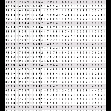
1
2
0
7
7
7
0
5
9
5
0
3
5
4
9
7
2
3
5
8
6
6
8
7
6
4
1
6
8
5
9
0
6
4
1
8
7
3
5
8
4
1
5
9
5
6
3
0
5
5
6
5
5
4
9
0
2
0
5
5
3
5
4
2
6
1
3
6
6
3
7
9
0
9
9
6
4
7
8
6
6
1
7
1
8
3
3
3
7
1
1
1
3
9
3
2
1
9
3
3
2
0
4
7
2
8
9
6
2
8
9
7
4
9
4
1
0
8
2
1
4
0
6
2
8
4
2
3
6
9
9
0
0
3
3
7
7
0
3
3
7
2
2
1
3
0
7
4
2
6
7
0
0
0
0
3
5
0
4
4
1
8
4
3
7
4
0
2
2
4
5
5
8
7
6
7
7
6
0
6
8
6
4
4
8
5
3
5
7
3
4
2
3
4
7
3
1
6
0
6
2
4
0
8
8
9
9
5
6
2
7
4
8
4
3
7
5
3
5
8
3
7
4
6
1
9
0
7
8
6
2
1
4
6
1
2
6
4
4
8
3
5
8
3
2
2
8
5
5
1
8
0
5
1
6
9
9
4
4
8
7
1
0
8
8
8
7
4
5
9
2
2
0
3
3
1
7
1
7
8
3
1
7
1
8
4
2
7
5
3
1
9
8
6
5
0
6
6
6
3
4
2
0
4
4
3
6
3
9
3
6
5
9
3
3
8
3
2
2
4
7
0
9
1
1
7
7
0
4
4
9
7
7
1
8
5
8
0
8
8
0
9
4
3
7
3
3
3
7
1
9
7
8
9
8
2
6
7
2
9
6
2
3
3
6
4
0
9
7
7
5
6
4
8
3
9
9
0
7
7
4
9
7
9
7
6
2
8
6
5
9
0
7
3
1
9
5
2
2
4
1
8
4
4
8
8
3
8
6
5
4
9
5
3
8
8
6
1
9
1
7
8
2
9
2
7
9
5
6
2
8
8
8
2
1
9
3
7
8
6
9
4
0
6
6
4
3
7
1
8
7
6
2
6
8
7
8
8
3
2
4
6
6
3
9
0
4
0
8
8
7
8
7
8
6
5
0
3
3
6
2
4
1
9
1
9
9
7
5
3
7
1
3
9
3
2
0
6
0
6
2
9
2
4
6
6
8
8
6
5
4
6
2
8
1
5
4
6
0
6
7
7
5
6
2
4
1
3
3
6
6
2
4
1
5
2
9
2
4
6
1
2
6
4
1
0
7
0
9
9
0
0
4
8
3
9
9
9
3
3
6
0
1
7
8
4
5
3
3
6
3
4
5
3
8
8
4
9
0
9
8
0
9
9
9
2
6
7
7
5
4
6
8
7
6
0
8
7
9
7
9
6
7
6
4
5
1
7
5
3
0
5
8
4
3
6
0
5
9
5
8
6
8
7
6
9
2
5
9
5
1
7
4
4
8
3
7
3
0
3
8
7
4
3
7
4
8
0
9
9
1
8
9
4
4
3
6
4
2
6
6
5
2
6
8
3
7
1
0
1
2
9
1
1
2
4
9
9
3
3
5
7
2
5
7
4
0
4
1
5
2
3
4
7
2
1
3
5
0
5
1
7
3
9
3
3
1
9
2
2
2
1
4
9
4
3
0
4
7
2
0
5
9
6
6
1
3
9
0
9
4
0
9
1
1
0
5
9
8
8
7
7
3
7
1
1
1
3
3
6
5
3
5
2
7
2
4
2
5
7
8
6
2
9
2
4
4
0
2
2
5
1
4
6
1
3
6
4
4
8
1
9
4
8
3
9
7
5
9
5
6
8
1
0
1
1
3
7
7
5
1
4
6
0
6
2
3
1
6
7
7
7
7
1
8
0
5
0
9
9
3
3
7
1
8
0
1
8
6
5
4
4
3
6
9
9
4
3
8
2
7
0
9
8
8
7
0
1
2
3
3
9
2
9
2
0
1
8
8
7
0
7
7
5
3
4
4
9
9
9
7
1
9
5
5
5
2
3
8
2
3
6
2
9
2
9
2
5
0
5
3
8
9
0
9
0
8
6
5
2
9
9
2
8
1
5
4
5
9
5