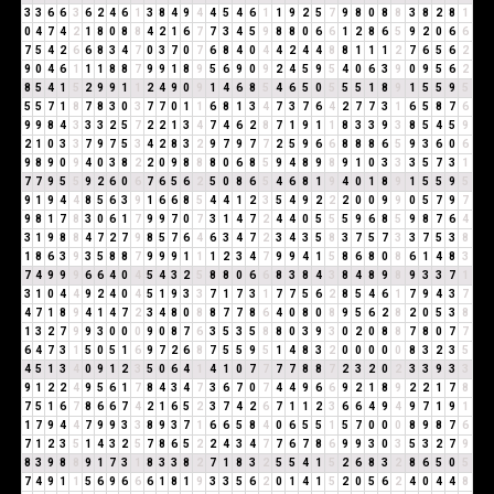
3
3
6
6
3
6
2
4
6
1
3
8
4
9
4
4
5
4
6
1
1
9
2
5
7
9
8
0
8
8
3
8
2
8
1
0
4
7
4
2
1
8
0
8
8
4
2
1
6
7
7
3
4
5
9
8
8
0
6
6
1
2
8
6
5
9
2
0
6
6
7
5
4
2
6
6
8
3
4
7
0
3
7
0
7
6
8
4
0
4
4
2
4
4
8
8
1
1
1
2
7
6
5
6
2
9
0
4
6
1
1
1
8
8
7
9
9
1
8
9
5
6
9
0
9
2
4
5
9
5
4
0
6
3
9
0
9
5
6
2
8
5
4
1
5
2
9
9
1
1
2
4
9
0
9
1
4
6
8
5
4
6
5
0
5
5
5
1
8
9
1
5
5
9
5
5
5
7
1
8
7
8
3
0
3
7
7
0
1
1
6
8
1
3
4
7
3
7
6
4
2
7
7
3
1
6
5
8
7
6
9
9
8
4
3
3
3
2
5
7
2
2
1
3
4
7
4
6
2
8
7
1
9
1
1
8
3
3
9
3
8
5
4
5
9
2
1
0
3
3
7
9
7
5
3
4
2
8
3
2
9
7
9
7
7
2
5
9
6
6
8
8
8
6
5
9
3
6
0
6
9
8
9
0
9
4
0
3
8
2
2
0
9
8
8
8
0
6
8
5
9
4
8
9
8
9
1
0
3
3
3
5
7
3
1
7
7
9
5
5
9
2
6
0
6
7
6
5
6
2
5
0
8
6
5
4
6
8
1
9
4
0
1
8
9
1
5
5
9
5
9
1
9
4
4
8
5
6
3
9
1
6
6
8
5
4
4
1
2
3
5
4
9
2
2
2
0
0
9
9
0
5
7
9
7
9
8
1
7
8
3
0
6
1
7
9
9
7
0
7
3
1
4
7
2
4
4
0
5
5
5
9
6
8
5
9
8
7
6
4
3
1
9
8
8
4
7
2
7
9
8
5
7
6
4
6
3
4
7
2
3
4
3
5
8
3
7
5
7
3
3
7
5
3
8
1
8
6
3
9
3
5
8
8
7
9
9
9
1
1
1
2
3
4
7
9
9
4
1
5
8
6
8
0
8
6
1
4
8
3
7
4
9
9
9
6
6
4
0
4
5
4
3
2
5
8
8
0
6
6
8
3
8
4
3
8
4
8
9
8
9
3
3
7
1
3
1
0
4
4
9
2
4
0
4
5
1
9
3
3
7
1
7
3
1
7
7
5
6
2
8
5
4
6
1
7
9
4
3
7
4
7
1
8
9
4
1
4
7
2
3
4
8
0
8
8
7
7
8
6
4
0
8
0
8
9
5
6
2
8
2
0
5
3
8
1
3
2
7
9
9
3
0
0
0
9
0
8
7
6
3
5
3
5
8
8
0
3
9
3
0
2
0
8
8
7
8
0
7
7
6
4
7
3
1
5
0
5
1
6
9
7
2
6
8
7
5
5
9
5
1
4
8
3
2
0
0
0
0
0
8
3
2
3
5
4
5
1
3
4
0
9
1
2
3
5
0
6
4
1
4
1
0
7
7
7
7
8
8
7
2
3
2
0
2
3
3
9
3
3
9
1
2
2
4
9
5
6
1
7
8
4
3
4
7
3
6
7
0
7
4
4
9
6
6
9
2
1
8
9
2
2
1
7
8
7
5
1
6
7
8
6
6
7
4
2
1
6
5
2
3
7
4
2
6
7
1
1
2
3
6
6
4
9
4
9
7
1
9
1
1
7
9
4
4
7
9
9
3
3
8
9
3
7
1
6
6
5
8
4
0
6
5
5
1
5
7
0
0
0
8
9
8
7
6
7
1
2
3
5
1
4
3
2
5
7
8
6
5
2
2
4
3
4
7
7
6
7
8
6
9
9
3
0
3
5
3
2
7
9
8
3
9
8
8
9
1
7
3
1
8
3
3
8
2
7
1
8
3
2
5
5
4
1
5
2
6
8
3
2
8
6
5
0
5
7
4
9
1
1
5
6
9
6
6
6
1
8
1
9
3
3
5
6
2
0
1
4
1
5
2
0
5
6
2
4
0
4
4
8