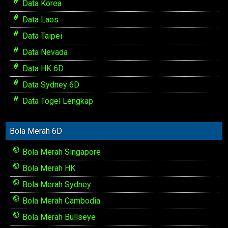
Data Korea
Data Laos
Data Taipei
Data Nevada
Data HK 6D
Data Sydney 6D
Data Togel Lengkap
Bola Merah 6D
Bola Merah Singapore
Bola Merah HK
Bola Merah Sydney
Bola Merah Cambodia
Bola Merah Bullseye