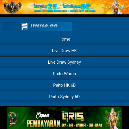
Home
Live Draw HK
Live Draw Sydney
Paito Warna
Paito HK 6D
Paito Sydney 6D