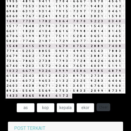
1
9
5
5
1
4
8
1
6
7
9
4
1
1
2
2
7
0
4
4
6
6
6
7
4
5
9
7
0
7
4
5
6
1
7
9
8
8
2
1
7
5
5
3
8
3
6
1
6
7
1
5
1
5
6
3
0
7
7
5
9
4
8
3
2
0
1
6
2
8
6
9
6
8
5
6
3
1
3
4
9
3
1
4
5
7
9
1
5
6
7
3
9
7
7
7
3
2
5
7
0
4
6
1
7
6
0
6
0
6
9
7
6
7
4
0
2
4
1
5
8
9
2
2
4
9
1
4
8
3
3
8
3
1
4
1
5
9
0
9
1
6
9
8
8
7
7
3
8
2
1
7
8
2
1
9
0
6
4
1
7
0
7
0
7
5
2
2
3
5
0
3
4
0
4
1
5
1
7
8
7
8
4
8
3
2
9
7
8
6
3
7
3
0
3
7
1
9
8
8
1
5
4
3
7
5
0
7
5
3
6
6
0
1
1
1
8
2
0
2
4
1
0
4
4
8
6
1
6
7
7
9
9
8
8
4
8
1
4
5
8
1
4
5
9
6
7
0
6
6
5
1
9
9
9
8
7
2
1
3
7
5
1
1
2
5
2
8
4
3
0
6
5
1
6
3
4
6
5
2
5
8
2
0
2
7
7
4
6
1
2
1
8
7
6
1
7
2
9
2
6
0
7
7
5
3
4
6
8
5
3
0
0
9
9
1
5
4
8
3
3
4
1
5
6
0
9
1
2
3
1
6
7
0
7
0
7
5
6
2
2
8
8
9
8
7
4
0
8
8
7
7
9
4
4
5
2
5
3
8
8
8
5
5
1
5
9
0
9
9
4
9
9
0
9
4
5
4
3
7
7
8
8
3
2
3
6
7
9
7
0
6
0
2
2
1
7
4
9
4
6
4
1
2
3
7
0
4
5
9
3
8
8
7
6
5
3
8
2
1
7
3
0
6
6
7
8
6
3
9
2
7
3
8
2
7
7
9
3
3
7
7
2
8
1
6
4
2
6
8
6
6
0
5
5
6
7
4
0
4
9
2
0
3
3
1
5
7
2
9
9
3
4
6
1
7
6
5
9
5
4
0
0
9
9
5
1
9
1
1
1
0
3
2
5
6
6
7
9
7
9
3
2
6
8
3
9
9
9
9
4
5
8
6
5
8
9
8
5
4
6
8
7
9
7
6
1
5
8
4
2
5
4
3
7
8
5
1
2
3
8
5
2
3
5
8
9
7
0
7
2
7
3
8
2
6
4
8
9
8
9
2
6
0
6
6
0
7
2
9
9
6
5
3
8
2
1
3
2
5
2
3
2
5
7
9
2
8
3
2
6
4
0
6
6
2
6
0
3
3
4
4
3
8
2
9
6
7
1
8
2
0
9
5
5
3
4
0
1
1
6
7
6
6
3
5
9
6
0
6
8
9
2
6
8
5
5
6
9
6
5
5
6
9
6
0
7
5
3
8
5
8
3
3
6
2
0
9
9
9
8
7
3
9
3
1
4
3
3
6
8
3
6
5
2
9
8
4
1
5
6
1
7
2
9
Clear
POST TERKAIT