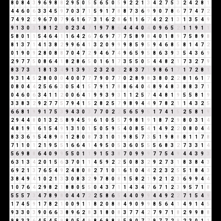
8
0
8
4
3
9
6
9
8
8
2
9
5
0
5
5
6
5
0
5
9
2
2
1
3
4
2
7
5
3
2
4
2
8
1
4
4
6
0
6
3
3
4
5
9
7
0
3
7
1
5
9
1
7
8
8
7
3
6
9
9
0
7
8
6
7
7
4
7
2
7
4
9
2
2
9
6
7
0
7
9
6
1
6
7
3
1
6
2
8
6
1
1
6
7
4
2
2
1
3
1
3
5
4
9
9
1
3
0
3
1
8
1
2
3
0
2
3
4
7
1
9
7
8
6
4
4
4
0
4
0
9
6
5
2
1
1
9
1
1
5
8
0
1
1
5
4
6
4
1
1
6
4
2
6
7
6
9
7
7
7
5
8
9
8
4
0
1
8
9
7
5
8
9
8
8
1
3
7
1
4
1
3
8
2
9
9
6
4
1
3
2
0
9
9
9
8
5
9
5
9
4
6
8
5
8
1
4
7
2
0
1
9
0
9
2
8
0
8
8
7
0
4
7
2
9
4
6
7
4
9
6
5
9
5
8
6
3
9
3
5
4
3
6
9
2
9
7
7
5
0
8
6
4
1
8
2
8
6
5
0
1
6
1
7
3
5
5
0
5
4
4
8
2
1
7
3
2
7
9
8
3
7
3
1
1
8
1
3
4
9
1
3
9
3
2
3
2
0
2
2
8
3
7
1
9
8
6
1
7
1
7
2
8
1
9
3
1
4
5
2
8
0
0
0
4
0
0
7
7
7
9
0
7
7
0
2
8
9
8
3
8
0
2
2
8
1
6
1
7
0
8
0
4
4
2
5
6
6
3
0
5
4
1
5
7
9
1
7
8
8
6
4
0
4
8
9
4
8
3
8
8
3
7
1
0
4
6
0
6
3
4
1
1
2
0
0
6
4
1
9
9
3
9
3
1
1
2
5
7
4
4
8
1
9
5
5
8
1
9
3
3
8
3
2
9
2
7
7
5
7
9
4
1
5
2
8
2
5
7
9
8
9
4
4
9
7
8
2
1
1
4
3
2
5
6
6
8
1
9
9
1
7
5
3
9
4
3
0
3
7
7
0
2
2
5
6
5
9
5
1
7
4
1
5
2
5
8
1
9
2
9
4
4
8
0
1
3
2
5
8
9
4
5
9
6
1
0
5
5
7
9
8
1
9
1
8
7
2
9
8
0
3
1
4
4
8
1
9
1
6
1
5
4
9
1
3
1
0
1
5
0
5
9
5
4
0
8
5
4
1
4
9
2
2
0
8
0
4
4
8
3
3
6
9
5
4
8
9
8
1
2
8
0
8
7
3
1
0
1
9
8
5
7
3
5
1
9
8
8
8
1
1
7
8
7
1
1
0
1
2
1
9
5
5
1
6
6
4
1
4
9
5
0
5
3
6
0
5
5
5
6
8
3
2
7
3
3
1
4
5
6
9
8
8
6
4
0
9
9
5
5
0
1
1
9
1
5
3
8
7
0
9
9
9
7
7
5
4
9
4
4
3
9
3
6
3
1
3
4
2
0
1
5
6
3
7
0
1
1
4
5
9
2
2
5
0
8
3
2
9
2
7
3
1
8
3
8
4
3
6
9
2
1
3
7
6
5
4
9
2
4
8
0
8
2
7
1
0
1
6
1
0
4
4
2
2
3
2
5
5
1
8
4
3
3
8
4
9
4
1
0
2
1
3
3
0
8
3
2
9
7
8
0
8
1
5
8
2
1
9
2
1
2
3
6
9
9
4
4
1
0
7
6
4
2
9
8
2
1
8
8
0
5
5
0
4
3
7
1
1
4
3
4
7
6
7
1
2
3
9
5
7
1
8
5
5
5
7
3
4
7
8
9
8
0
4
4
7
2
2
5
8
6
5
4
4
0
9
9
4
4
9
2
2
7
1
5
4
9
1
7
4
5
9
1
7
8
2
1
0
0
9
1
1
8
2
0
8
8
4
9
0
9
9
8
5
6
4
1
4
9
1
4
5
9
3
3
0
3
9
0
6
6
3
8
9
6
2
8
3
1
8
0
8
3
7
7
4
2
7
9
7
1
8
2
9
9
8
8
9
8
3
3
6
4
5
4
5
9
8
0
5
4
9
8
6
9
8
8
5
9
0
7
7
9
7
7
2
9
2
3
0
1
1