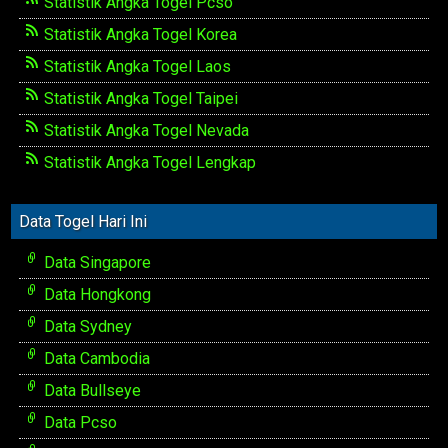
Statistik Angka Togel Pcso
Statistik Angka Togel Korea
Statistik Angka Togel Laos
Statistik Angka Togel Taipei
Statistik Angka Togel Nevada
Statistik Angka Togel Lengkap
Data Togel Hari Ini
Data Singapore
Data Hongkong
Data Sydney
Data Cambodia
Data Bullseye
Data Pcso