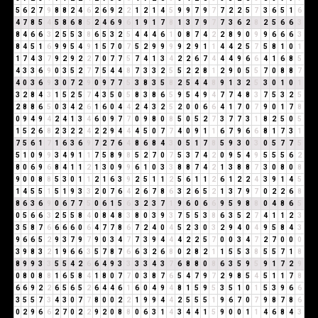
5
6
2
7
9
8
8
2
4
6
2
6
9
2
2
1
2
1
4
5
9
9
7
9
7
7
2
2
5
7
3
6
5
1
6
4
7
8
5
4
5
8
6
8
5
2
4
6
9
6
1
9
1
7
8
1
3
7
9
7
7
3
6
2
8
2
5
6
6
3
8
4
6
6
3
2
5
5
3
8
6
5
3
2
5
4
4
4
6
1
0
8
7
4
2
2
8
9
0
9
9
6
6
6
3
8
4
5
1
6
9
9
5
4
9
1
5
7
0
7
5
2
9
9
9
9
2
9
1
1
4
4
2
5
7
5
8
1
0
1
1
7
4
3
7
9
2
9
2
2
7
0
7
7
5
7
4
1
3
4
2
2
6
7
4
4
4
9
6
6
4
1
6
8
5
4
3
3
6
9
0
3
5
2
7
7
5
4
4
8
7
3
3
2
5
5
2
2
8
1
2
9
0
5
5
7
0
8
8
7
4
0
3
6
9
3
0
7
2
9
0
9
7
7
5
3
8
3
5
8
2
5
4
4
8
9
1
3
2
5
3
0
1
0
1
3
2
8
4
3
1
5
2
5
7
4
3
5
0
5
8
3
8
6
5
9
5
4
9
4
7
7
4
8
3
7
5
3
2
5
2
8
8
6
5
0
3
4
2
6
1
6
0
4
4
2
4
3
2
5
2
0
0
6
6
4
1
7
0
7
9
0
1
7
8
0
9
4
9
4
2
4
1
3
4
6
0
9
7
7
0
9
8
0
8
5
0
5
2
7
3
7
7
3
1
8
2
5
0
5
1
5
2
6
8
2
3
2
2
4
2
2
9
4
4
4
5
0
7
7
4
0
9
1
1
6
7
9
6
6
8
1
7
3
1
7
5
6
1
7
1
6
3
6
9
7
2
7
6
4
8
6
8
4
3
0
5
1
7
8
5
9
3
0
3
0
5
7
7
5
5
1
0
9
9
3
4
9
1
1
7
5
8
9
8
5
2
7
0
7
5
3
7
4
2
0
9
5
4
9
5
5
5
6
2
8
0
6
9
6
8
4
1
1
2
1
3
0
9
9
6
1
0
3
3
8
8
7
4
2
1
3
8
8
7
3
0
8
0
8
9
0
0
8
8
5
3
0
1
1
2
1
6
3
9
2
5
1
1
2
5
6
1
1
2
6
1
2
2
4
3
9
1
4
5
1
4
5
5
1
5
1
9
3
3
2
0
7
6
4
2
6
7
8
6
3
2
6
5
2
1
3
7
9
7
0
2
2
6
8
8
6
3
6
9
0
6
7
7
5
0
6
1
5
6
3
2
3
7
1
9
6
0
6
6
9
5
9
8
8
0
4
8
6
5
0
5
6
6
3
2
5
5
8
4
0
8
4
8
3
8
0
3
9
3
7
5
5
3
8
6
3
5
2
7
4
1
1
2
3
3
5
8
7
6
6
6
6
0
6
4
7
7
8
6
7
2
4
0
4
5
2
3
0
3
2
9
4
0
4
9
5
8
4
3
9
6
6
5
2
9
3
7
9
7
9
0
3
4
7
7
3
9
4
4
4
2
2
5
7
0
0
3
4
7
2
7
0
0
0
3
9
8
3
2
1
9
6
6
3
5
7
8
7
6
6
3
2
6
8
0
2
8
2
1
1
5
5
3
8
5
5
7
1
8
8
9
9
3
3
5
5
4
2
6
6
4
9
3
3
3
3
4
3
7
6
8
8
0
8
6
3
5
9
5
9
1
7
2
9
0
8
0
8
8
1
6
5
8
4
1
8
0
7
7
0
3
8
7
6
5
4
7
9
7
2
9
8
5
4
5
1
1
7
8
6
6
9
2
2
6
5
6
5
2
6
4
4
6
1
6
0
4
9
4
8
1
5
9
5
3
5
1
0
1
5
3
9
6
6
3
5
5
7
3
4
3
0
7
7
8
0
0
2
2
1
9
9
4
4
2
5
5
5
1
9
6
7
0
7
9
8
7
8
6
0
2
9
6
6
2
7
0
2
2
9
2
0
8
8
0
6
3
1
4
3
4
4
1
5
9
0
0
1
1
4
6
8
4
3