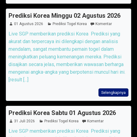
Prediksi Korea Minggu 02 Agustus 2026
01 Agustus 2026
Prediksi Togel Korea
Komentar
Live SGP memberikan prediksi Korea Prediksi yang
akurat dan terpercaya ini dilengkapi dengan analisis
mendalam, sangat membantu pemain togel dalam
meningkatkan peluang kemenangan mereka. Prediksi
disajikan secara jelas, memberikan wawasan berharga
mengenai angka-angka yang berpotensi muncul hari ini.
[result [...]
Selengkapnya
Prediksi Korea Sabtu 01 Agustus 2026
31 Juli 2026
Prediksi Togel Korea
Komentar
Live SGP memberikan prediksi Korea Prediksi yang