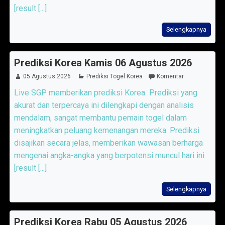
[result [...]
Selengkapnya
Prediksi Korea Kamis 06 Agustus 2026
05 Agustus 2026
Prediksi Togel Korea
Komentar
Live SGP memberikan prediksi Korea Prediksi yang
akurat dan terpercaya ini dilengkapi dengan analisis
mendalam, sangat membantu pemain togel dalam
meningkatkan peluang kemenangan mereka. Prediksi
disajikan secara jelas, memberikan wawasan berharga
mengenai angka-angka yang berpotensi muncul hari ini.
[result [...]
Selengkapnya
Prediksi Korea Rabu 05 Agustus 2026