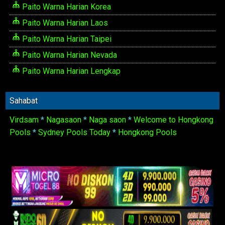
Paito Warna Harian Korea
Paito Warna Harian Laos
Paito Warna Harian Taipei
Paito Warna Harian Nevada
Paito Warna Harian Lengkap
Sahabat
Virdsam
*
Nagasaon
*
Naga saon
*
Welcome to Hongkong
Pools
*
Sydney Pools Today
*
Hongkong Pools