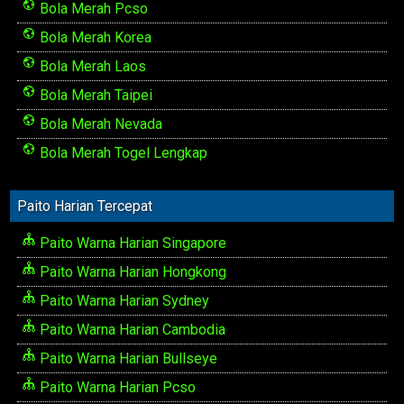
Bola Merah Pcso
Bola Merah Korea
Bola Merah Laos
Bola Merah Taipei
Bola Merah Nevada
Bola Merah Togel Lengkap
Paito Harian Tercepat
Paito Warna Harian Singapore
Paito Warna Harian Hongkong
Paito Warna Harian Sydney
Paito Warna Harian Cambodia
Paito Warna Harian Bullseye
Paito Warna Harian Pcso