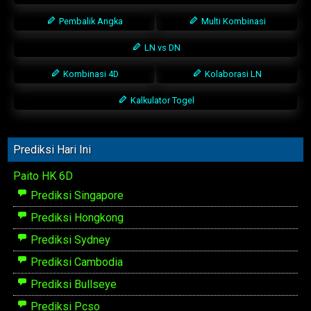
Pembalik Angka
Multi Kombinasi
LN vs DN
Kombinasi 4D
Kolaborasi LN
Kalkulator Togel
Prediksi Hari Ini
Paito HK 6D
Prediksi Singapore
Prediksi Hongkong
Prediksi Sydney
Prediksi Cambodia
Prediksi Bullseye
Prediksi Pcso