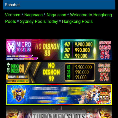
Sahabat
Virdsam
*
Nagasaon
*
Naga saon
*
Welcome to Hongkong
Pools
*
Sydney Pools Today
*
Hongkong Pools