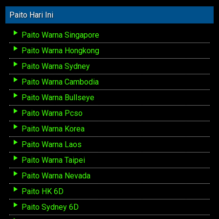
Paito Hari Ini
Paito Warna Singapore
Paito Warna Hongkong
Paito Warna Sydney
Paito Warna Cambodia
Paito Warna Bullseye
Paito Warna Pcso
Paito Warna Korea
Paito Warna Laos
Paito Warna Taipei
Paito Warna Nevada
Paito HK 6D
Paito Sydney 6D