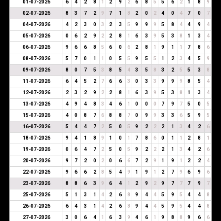
01-07-2026
6
4
2
8
1
2
9
2
6
8
5
5
6
2
1
8
9
02-07-2026
8
3
7
2
9
7
1
8
2
0
2
4
0
4
7
0
7
04-07-2026
4
2
3
0
3
2
3
5
9
9
9
5
8
4
4
9
4
05-07-2026
0
6
2
9
2
2
8
1
6
3
9
5
3
8
1
3
4
06-07-2026
9
6
6
8
5
6
0
6
2
8
1
9
1
1
7
8
6
08-07-2026
5
7
0
1
1
0
5
5
9
5
5
1
2
3
4
5
9
09-07-2026
8
0
7
5
3
8
5
4
3
5
8
3
2
5
5
3
8
11-07-2026
6
4
5
2
7
6
6
3
0
3
3
9
9
9
8
5
4
12-07-2026
2
3
2
9
2
2
8
1
6
3
9
5
3
8
1
3
4
13-07-2026
4
9
4
8
3
4
6
1
0
0
0
7
9
7
5
0
5
15-07-2026
4
0
8
7
6
8
8
7
0
9
9
3
3
6
5
9
5
16-07-2026
5
4
4
7
2
5
0
5
9
2
2
2
1
3
4
2
6
18-07-2026
9
4
1
8
9
1
0
1
7
8
6
0
1
1
2
8
1
19-07-2026
0
6
4
7
2
5
0
5
9
2
2
2
1
3
4
2
6
20-07-2026
9
7
2
0
2
0
6
6
7
2
9
1
9
1
2
2
4
22-07-2026
9
6
6
2
8
5
4
9
1
9
1
2
7
9
6
9
6
23-07-2026
8
8
6
3
9
6
4
1
2
9
2
9
7
7
7
9
7
25-07-2026
5
1
3
1
4
2
6
8
9
4
4
5
9
5
4
4
8
26-07-2026
6
4
3
1
4
2
6
8
9
4
4
5
9
5
4
4
8
27-07-2026
3
0
6
4
1
6
3
9
4
6
1
9
8
8
9
6
6