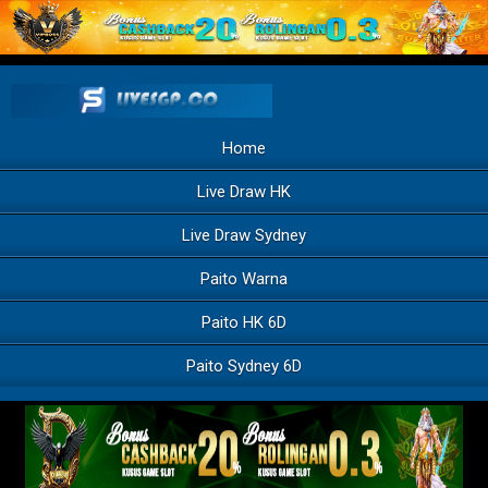
Home
Live Draw HK
Live Draw Sydney
Paito Warna
Paito HK 6D
Paito Sydney 6D