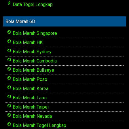
Data Togel Lengkap
Bola Merah 6D
Bola Merah Singapore
Bola Merah HK
Bola Merah Sydney
Bola Merah Cambodia
Bola Merah Bullseye
Bola Merah Pcso
Bola Merah Korea
Bola Merah Laos
Bola Merah Taipei
Bola Merah Nevada
Bola Merah Togel Lengkap