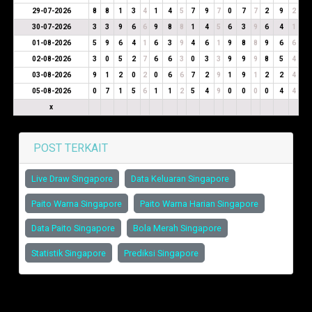
29-07-2026
8
8
1
3
4
1
4
5
7
9
7
0
7
7
2
9
2
30-07-2026
3
3
9
6
6
9
8
8
1
4
5
6
3
9
6
4
1
01-08-2026
5
9
6
4
1
6
3
9
4
6
1
9
8
8
9
6
6
02-08-2026
3
0
5
2
7
6
6
3
0
3
3
9
9
9
8
5
4
03-08-2026
9
1
2
0
2
0
6
6
7
2
9
1
9
1
2
2
4
05-08-2026
0
7
1
5
6
1
1
2
5
4
9
0
0
0
0
4
4
x
POST TERKAIT
Live Draw Singapore
Data Keluaran Singapore
Paito Warna Singapore
Paito Warna Harian Singapore
Data Paito Singapore
Bola Merah Singapore
Statistik Singapore
Prediksi Singapore