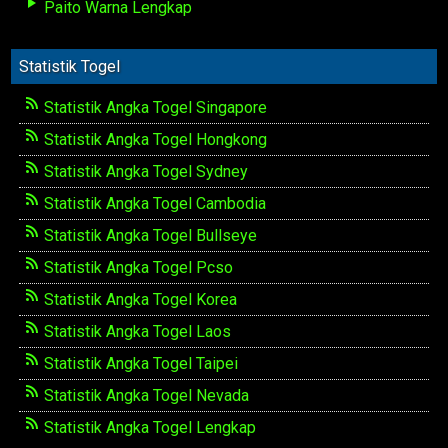
Paito Warna Lengkap
Statistik Togel
Statistik Angka Togel Singapore
Statistik Angka Togel Hongkong
Statistik Angka Togel Sydney
Statistik Angka Togel Cambodia
Statistik Angka Togel Bullseye
Statistik Angka Togel Pcso
Statistik Angka Togel Korea
Statistik Angka Togel Laos
Statistik Angka Togel Taipei
Statistik Angka Togel Nevada
Statistik Angka Togel Lengkap