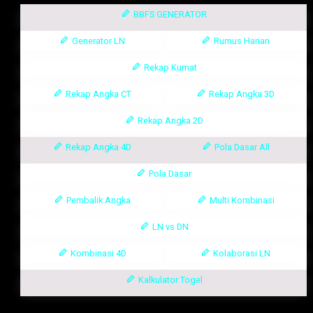
BBFS GENERATOR
Generator LN
Rumus Harian
Rekap Kumat
Rekap Angka CT
Rekap Angka 3D
Rekap Angka 2D
Rekap Angka 4D
Pola Dasar All
Pola Dasar
Pembalik Angka
Multi Kombinasi
LN vs DN
Kombinasi 4D
Kolaborasi LN
Kalkulator Togel