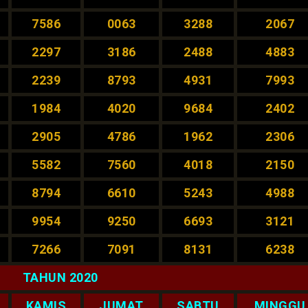
7586
0063
3288
2067
2297
3186
2488
4883
2239
8793
4931
7993
1984
4020
9684
2402
2905
4786
1962
2306
5582
7560
4018
2150
8794
6610
5243
4988
9954
9250
6693
3121
7266
7091
8131
6238
TAHUN 2020
KAMIS
JUMAT
SABTU
MINGGU