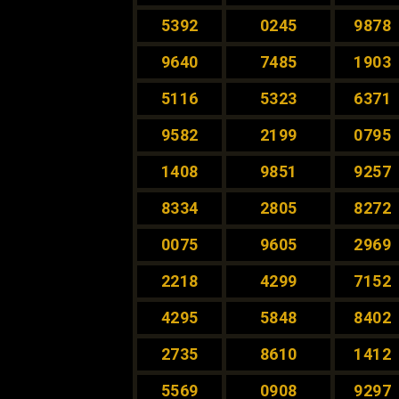
5392
0245
9878
9640
7485
1903
5116
5323
6371
9582
2199
0795
1408
9851
9257
8334
2805
8272
0075
9605
2969
2218
4299
7152
4295
5848
8402
2735
8610
1412
5569
0908
9297