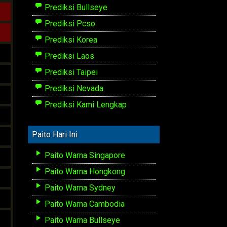
Prediksi Bullseye
Prediksi Pcso
Prediksi Korea
Prediksi Laos
Prediksi Taipei
Prediksi Nevada
Prediksi Kami Lengkap
Paito Hari Ini
Paito Warna Singapore
Paito Warna Hongkong
Paito Warna Sydney
Paito Warna Cambodia
Paito Warna Bullseye