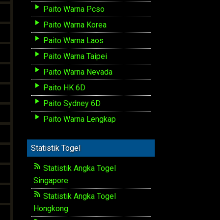
Paito Warna Pcso
Paito Warna Korea
Paito Warna Laos
Paito Warna Taipei
Paito Warna Nevada
Paito HK 6D
Paito Sydney 6D
Paito Warna Lengkap
Statistik Togel
Statistik Angka Togel
Singapore
Statistik Angka Togel
Hongkong