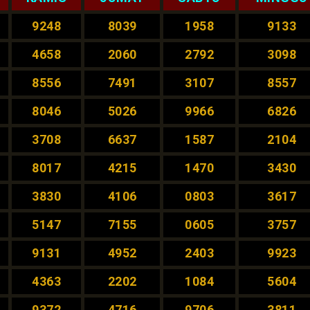
9248
8039
1958
9133
4658
2060
2792
3098
8556
7491
3107
8557
8046
5026
9966
6826
3708
6637
1587
2104
8017
4215
1470
3430
3830
4106
0803
3617
5147
7155
0605
3757
9131
4952
2403
9923
4363
2202
1084
5604
9372
4716
9706
3811