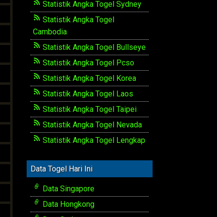
Statistik Angka Togel Sydney
Statistik Angka Togel
Cambodia
Statistik Angka Togel Bullseye
Statistik Angka Togel Pcso
Statistik Angka Togel Korea
Statistik Angka Togel Laos
Statistik Angka Togel Taipei
Statistik Angka Togel Nevada
Statistik Angka Togel Lengkap
Data Togel Hari Ini
Data Singapore
Data Hongkong