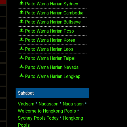
Paito Warna Harian Sydney
Paito Warna Harian Cambodia
Paito Warna Harian Bullseye
Paito Warna Harian Pcso
Paito Warna Harian Korea
Paito Warna Harian Laos
Paito Warna Harian Taipei
Paito Warna Harian Nevada
Paito Warna Harian Lengkap
Sahabat
Virdsam
*
Nagasaon
*
Naga saon
*
Welcome to Hongkong Pools
*
Sydney Pools Today
*
Hongkong
Pools