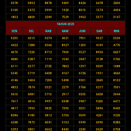
0378
5892
8878
9409
8426
6478
2600
5169
5472
3999
1920
8015
1574
4494
1852
6869
2249
7529
3962
3377
3147
TAHUN 2023
SEN
SEL
RAB
KAM
JUM
SAB
MIN
0233
6313
0274
4021
7951
9527
5330
4422
7288
5566
8927
1203
4109
4775
4070
7220
8712
7969
5527
8936
6637
4080
0287
1119
1543
2447
2128
3765
6111
3377
2725
7802
1397
0509
1088
5345
5719
6438
4167
6726
1931
4663
4146
3404
7200
5498
9301
2669
8102
4832
7874
3321
2279
3766
0277
7501
3610
6981
3715
2917
0335
6438
3044
7617
4016
9997
5048
3987
9265
6471
4817
7993
3825
7390
3531
5896
8443
8386
9185
3812
3736
3509
4261
9220
6248
7873
6041
3102
5949
6990
8286
3292
3801
6562
8443
2243
0629
0758