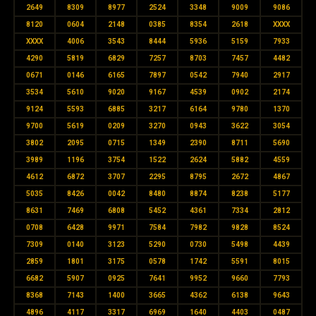
2649
8309
8977
2524
3348
9009
9086
8120
0604
2148
0385
8354
2618
XXXX
XXXX
4006
3543
8444
5936
5159
7933
4290
5819
6829
7257
8703
7457
4482
0671
0146
6165
7897
0542
7940
2917
3534
5610
9020
9167
4539
0902
2174
9124
5593
6885
3217
6164
9780
1370
9700
5619
0209
3270
0943
3622
3054
3802
2095
0715
1349
2390
8711
5690
3989
1196
3754
1522
2624
5882
4559
4612
6872
3707
2295
8795
2672
4867
5035
8426
0042
8480
8874
8238
5177
8631
7469
6808
5452
4361
7334
2812
0708
6428
9971
7584
7982
9828
8524
7309
0140
3123
5290
0730
5498
4439
2859
1801
3175
0578
1742
5591
8015
6682
5907
0925
7641
9952
9660
7793
8368
7143
1400
3665
4362
6138
9643
4896
4117
3317
6969
1640
4403
0487