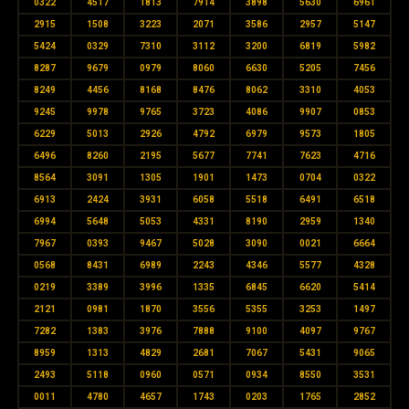
0322
4517
1813
7914
3898
5630
6961
2915
1508
3223
2071
3586
2957
5147
5424
0329
7310
3112
3200
6819
5982
8287
9679
0979
8060
6630
5205
7456
8249
4456
8168
8476
8062
3310
4053
9245
9978
9765
3723
4086
9907
0853
6229
5013
2926
4792
6979
9573
1805
6496
8260
2195
5677
7741
7623
4716
8564
3091
1305
1901
1473
0704
0322
6913
2424
3931
6058
5518
6491
6518
6994
5648
5053
4331
8190
2959
1340
7967
0393
9467
5028
3090
0021
6664
0568
8431
6989
2243
4346
5577
4328
0219
3389
3996
1335
6845
6620
5414
2121
0981
1870
3556
5355
3253
1497
7282
1383
3976
7888
9100
4097
9767
8959
1313
4829
2681
7067
5431
9065
2493
5118
0960
0571
0934
8550
3531
0011
4780
4657
1743
0203
1765
2852