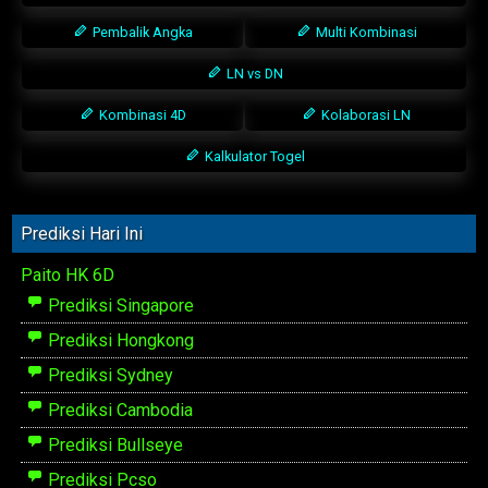
Pembalik Angka
Multi Kombinasi
LN vs DN
Kombinasi 4D
Kolaborasi LN
Kalkulator Togel
Prediksi Hari Ini
Paito HK 6D
Prediksi Singapore
Prediksi Hongkong
Prediksi Sydney
Prediksi Cambodia
Prediksi Bullseye
Prediksi Pcso