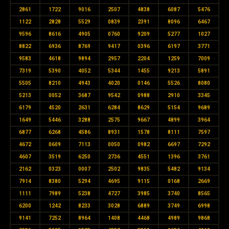
2861
1722
9016
2507
4838
6087
5476
1122
2828
5529
0839
2391
8096
6467
9596
8616
4905
0760
9209
5277
1027
8822
6936
8769
9417
0396
6197
3771
9583
4618
9894
2957
2204
1259
7009
7319
5390
4052
5344
1455
9213
5891
5505
8210
4943
4020
0146
5526
8080
5213
0052
3687
9542
0988
2910
3345
6179
4520
2631
6284
8629
5154
9689
1649
5446
3288
2575
9667
4899
3964
6877
6268
4586
8931
1578
8111
7597
4672
0609
7113
0050
0982
6697
7292
4607
3519
6250
2736
4551
1396
3761
2162
0323
0007
2502
9835
5482
9134
7914
8380
5294
4695
9115
0168
2669
1111
7989
5238
4727
3985
3740
8565
6200
1242
8233
3028
6889
3749
6998
9141
7252
8964
1408
4468
4989
9868