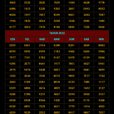
4650
3323
2625
7629
1444
6628
9778
6486
1613
5220
9203
2601
5692
8502
8636
1397
7657
8349
8651
2442
7387
1996
1823
4504
3338
1508
3080
1080
6177
4352
7476
8108
5835
7225
5060
TAHUN 2022
SEN
SEL
RAB
KAM
JUM
SAB
MIN
5559
5651
2154
0248
8291
2069
8082
8399
9095
0999
1182
9465
5600
3986
7977
7101
5782
0147
5470
0139
5066
9295
2577
8641
1977
7851
4427
5961
2979
9474
4428
0857
5394
9681
9899
1303
2544
7343
8072
9859
7577
7742
2603
3189
3581
8818
6133
7285
1117
5339
6886
4616
4859
3367
1632
2127
4245
5786
9213
4067
3394
3060
2157
6938
5038
8366
1420
2629
5115
9268
0929
6891
7329
4611
7779
1414
4303
6359
9529
2352
0803
8417
9807
7037