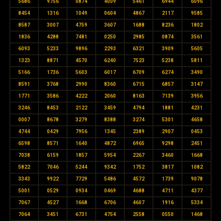
5686
9756
0874
4009
5461
6944
6096
8454
1316
1049
0604
4867
2117
9585
8587
3007
4759
3607
1688
8236
1802
1836
4288
7481
0250
2985
0874
3561
6093
5233
9896
2293
6321
3909
5605
1323
8871
4570
6240
7523
5238
5811
5166
1736
5603
6017
6709
6274
3490
8591
3768
2990
8360
6715
6857
3147
1771
3586
4222
2060
8163
7139
3956
3246
8453
2122
3459
4794
1881
4231
0007
8678
3279
8388
3274
5301
4658
4744
0429
7956
1345
2389
2907
0453
6598
8571
1640
4872
6965
9298
2451
7038
6159
1857
5954
2267
3460
1668
5822
7046
5244
9342
1752
3817
1082
3343
9922
7729
5486
4572
1739
9078
5001
0529
0934
0469
4688
4711
4377
7067
4527
1668
6706
4607
1916
5334
7064
3451
6731
4754
2558
0550
1468