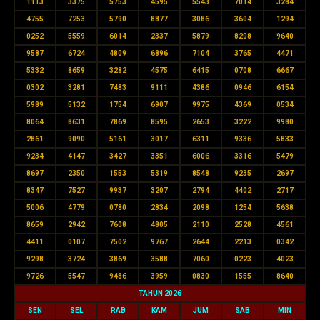
1113
3375
5753
4595
5543
7014
3284
4755
7253
5790
8877
3086
3604
1294
0252
5559
6014
2337
5879
8208
9640
9587
6724
4809
6896
7104
3765
4471
5332
8659
3282
4575
6415
0708
6667
0302
3281
7483
9111
4386
0946
6154
5989
5132
1754
6907
9975
4369
0534
8064
8631
7869
8595
2653
3222
9980
2861
9090
5161
3017
6311
9336
5833
9234
4147
3427
3351
6006
3316
5479
8697
2350
1553
5319
8548
9235
2697
8347
7527
9937
3207
2794
4402
2717
5006
4779
0780
2834
2098
1254
5638
8659
2942
7608
4805
2110
2528
4561
4411
0107
7502
9767
2644
2213
0342
9298
3724
3869
3588
7060
0223
4023
9726
5547
9486
3959
0830
1555
8640
TAHUN 2026
SEN
SEL
RAB
KAM
JUM
SAB
MIN