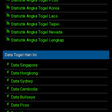
Statistik Angka Togel Pcso
Statistik Angka Togel Korea
Statistik Angka Togel Laos
Statistik Angka Togel Taipei
Statistik Angka Togel Nevada
Statistik Angka Togel Lengkap
Data Togel Hari Ini
Data Singapore
Data Hongkong
Data Sydney
Data Cambodia
Data Bullseye
Data Pcso