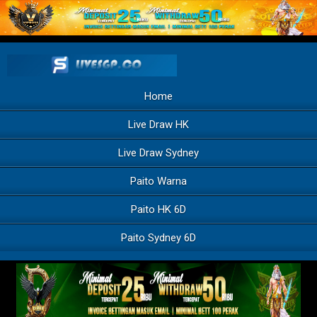
Home
Live Draw HK
Live Draw Sydney
Paito Warna
Paito HK 6D
Paito Sydney 6D