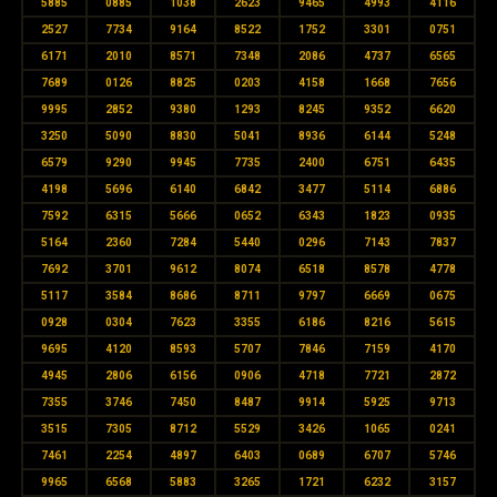
5885
0885
1038
2623
9465
4993
4116
2527
7734
9164
8522
1752
3301
0751
6171
2010
8571
7348
2086
4737
6565
7689
0126
8825
0203
4158
1668
7656
9995
2852
9380
1293
8245
9352
6620
3250
5090
8830
5041
8936
6144
5248
6579
9290
9945
7735
2400
6751
6435
4198
5696
6140
6842
3477
5114
6886
7592
6315
5666
0652
6343
1823
0935
5164
2360
7284
5440
0296
7143
7837
7692
3701
9612
8074
6518
8578
4778
5117
3584
8686
8711
9797
6669
0675
0928
0304
7623
3355
6186
8216
5615
9695
4120
8593
5707
7846
7159
4170
4945
2806
6156
0906
4718
7721
2872
7355
3746
7450
8487
9914
5925
9713
3515
7305
8712
5529
3426
1065
0241
7461
2254
4897
6403
0689
6707
5746
9965
6568
5883
3265
1721
6232
3157