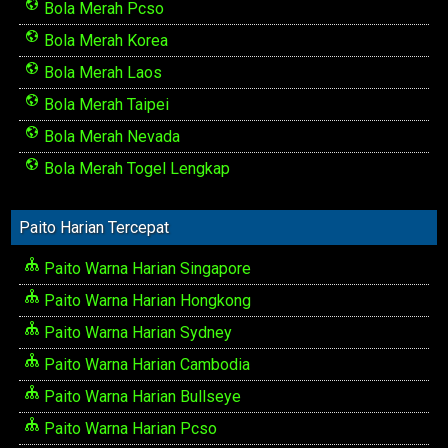
Bola Merah Pcso
Bola Merah Korea
Bola Merah Laos
Bola Merah Taipei
Bola Merah Nevada
Bola Merah Togel Lengkap
Paito Harian Tercepat
Paito Warna Harian Singapore
Paito Warna Harian Hongkong
Paito Warna Harian Sydney
Paito Warna Harian Cambodia
Paito Warna Harian Bullseye
Paito Warna Harian Pcso