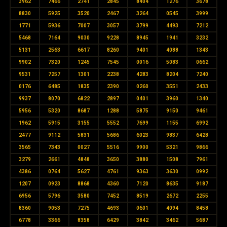
3962
7466
2741
2845
8404
1276
3678
8830
5925
3520
2467
3264
0545
3999
1771
5936
7007
3057
3799
4493
7212
5468
7164
9030
9228
8945
1941
3232
5131
2563
6617
8260
9401
4088
1343
9902
7320
1245
7545
0016
5083
0662
9531
7257
1301
2238
4283
8204
7240
0176
6485
1835
2390
0260
3551
2433
9937
8070
6822
2897
0401
3960
1340
5956
5320
8687
1288
5875
9150
9461
1962
5915
3155
5552
7699
1155
6992
2477
9112
5831
5686
6023
9837
6428
3565
7343
0027
5516
9900
5321
9866
3279
2661
4848
3650
3880
1508
7961
4386
0764
5627
4761
9363
3630
0992
1207
0923
8868
4360
7120
8635
9187
6956
5796
3580
7452
8519
2672
2255
8360
9053
7275
4693
0601
4094
8458
6778
3366
8358
6429
3842
3462
5687