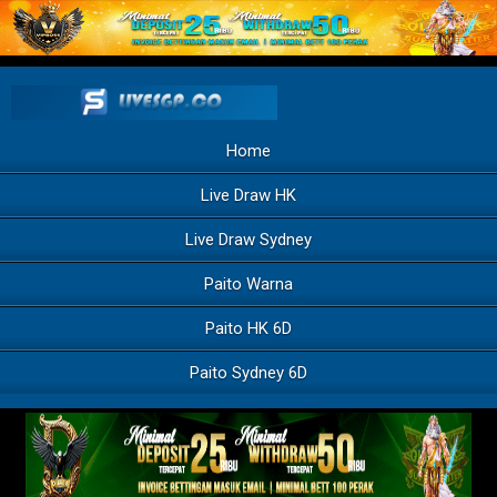
Home
Live Draw HK
Live Draw Sydney
Paito Warna
Paito HK 6D
Paito Sydney 6D