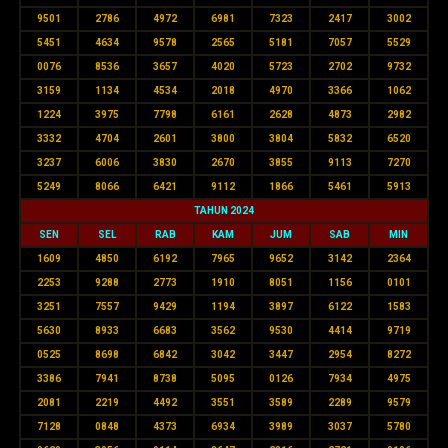
9501
2786
4972
6981
7323
2417
3002
5451
4634
9578
2565
5181
7057
5529
0076
8536
3657
4020
5723
2702
9732
3159
1134
4534
2018
4970
3366
1062
1224
3975
7798
6161
2628
4873
2982
3332
4704
2601
3800
3804
5832
6520
3237
6006
3830
2670
3855
9113
7270
5249
8066
6421
9112
1866
5461
5913
TAHUN 2024
SEN
SEL
RAB
KAM
JUM
SAB
MIN
1609
4850
6192
7965
9652
3142
2364
2253
9288
2773
1910
8051
1156
0101
3251
7557
9429
1194
3897
6122
1583
5630
8933
6683
3562
9530
4414
9719
0525
8698
6842
3042
3447
2954
8272
3386
7941
8738
5095
0126
7934
4975
2081
2219
4492
3551
3589
2289
9579
7128
0848
4373
6934
3989
3037
5780