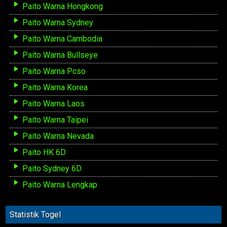
Paito Warna Hongkong
Paito Warna Sydney
Paito Warna Cambodia
Paito Warna Bullseye
Paito Warna Pcso
Paito Warna Korea
Paito Warna Laos
Paito Warna Taipei
Paito Warna Nevada
Paito HK 6D
Paito Sydney 6D
Paito Warna Lengkap
Statistik Togel