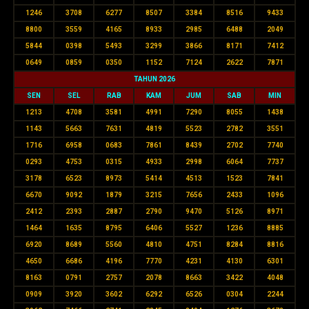
1246
3708
6277
8507
3384
8516
9433
8800
3559
4165
8933
2985
6488
2049
5844
0398
5493
3299
3866
8171
7412
0649
0859
0350
1152
7124
2622
7871
TAHUN 2026
SEN
SEL
RAB
KAM
JUM
SAB
MIN
1213
4708
3581
4991
7290
8055
1438
1143
5663
7631
4819
5523
2782
3551
1716
6958
0683
7861
8439
2702
7740
0293
4753
0315
4933
2998
6064
7737
3178
6523
8973
5414
4513
1523
7841
6670
9092
1879
3215
7656
2433
1096
2412
2393
2887
2790
9470
5126
8971
1464
1635
8795
6406
5527
1236
8885
6920
8689
5560
4810
4751
8284
8816
4650
6686
4196
7770
4231
4130
6301
8163
0791
2757
2078
8663
3422
4048
0909
3920
3602
6292
6526
0304
2244