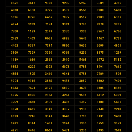
0672
3417
9390
9295
5265
5609
4732
4980
6960
3722
3559
0563
0980
5430
5096
0726
6462
7077
0512
2903
6307
4874
3133
7174
3324
9780
9378
3932
7760
1129
2349
2376
7303
7767
6736
2423
1403
0631
6885
5643
1467
8731
4462
0557
7594
8860
5656
5609
4901
3960
7329
3330
0363
8256
8175
1259
1119
1610
2963
2910
5468
6472
5182
9852
6222
4073
6073
5785
8491
7662
4854
1325
3410
9341
5753
7789
1506
9024
9916
3835
9458
3087
8802
7409
8933
7624
3177
6892
4675
9805
8936
5075
0856
2163
3264
9538
1312
5059
3759
3480
3959
3498
2387
3100
5407
3028
0482
3349
3352
9930
7140
2210
0893
7216
3541
3643
7713
0131
9438
9492
8344
1431
2944
7306
0759
3079
4971
0446
0669
5471
2236
5495
7648