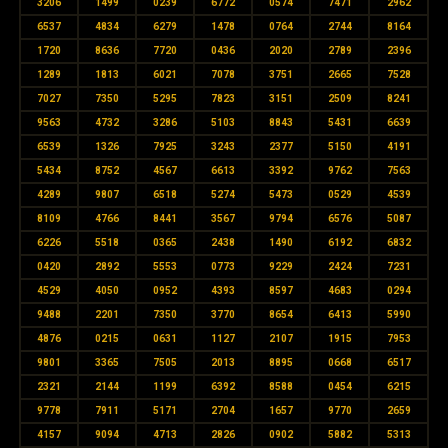
3206
1499
0239
6772
0574
7471
2962
6537
4834
6279
1478
0764
2744
8164
1720
8636
7720
0436
2020
2789
2396
1289
1813
6021
7078
3751
2665
7528
7027
7350
5295
7823
3151
2509
8241
9563
4732
3286
5103
8843
5431
6639
6539
1326
7925
3243
2377
5150
4191
5434
8752
4567
6613
3392
9762
7563
4289
9807
6518
5274
5473
0529
4539
8109
4766
8441
3567
9794
6576
5087
6226
5518
0365
2438
1490
6192
6832
0420
2892
5553
0773
9229
2424
7231
4529
4050
0952
4393
8597
4683
0294
9488
2201
7350
3770
8654
6413
5990
4876
0215
0631
1127
2107
1915
7953
9801
3365
7505
2013
8895
0668
6517
2321
2144
1199
6392
8588
0454
6215
9778
7911
5171
2704
1657
9770
2659
4157
9094
4713
2826
0902
5882
5313