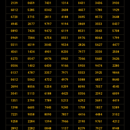
2139
0659
7431
1314
0431
3436
3930
6012
5285
0342
2608
4657
1780
1929
6720
3715
2811
4188
3695
8572
3648
4945
2077
9797
9194
3869
3553
0437
0893
7424
9472
6119
8531
3043
5708
0969
7384
6754
0551
0976
8064
1799
5511
6519
3045
9534
2826
5627
4477
4561
1434
4901
8230
7977
3330
2508
0273
0547
6976
0963
7366
5665
3626
0506
1402
6430
9166
5950
9474
2280
0137
4787
3357
7971
5553
3925
9844
0612
5062
4732
4979
5088
6837
8640
2694
8056
0254
0209
8090
7037
4545
3041
5113
6188
4423
0356
2392
6009
1351
3799
7789
5213
6292
3691
4419
1398
6605
7445
9240
1758
1837
5389
7221
9058
8090
7837
4416
4484
3102
9258
2284
1394
7966
2190
9761
4212
2892
2282
0848
1137
8279
7927
8948