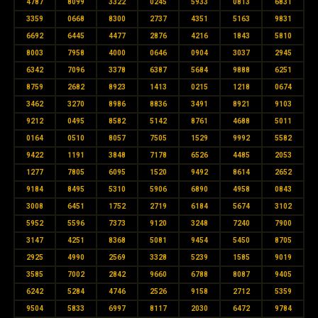
4787
8099
3322
0245
5933
0813
6831
3359
0668
8300
2737
4351
5163
9831
6692
6445
4477
2876
4216
1843
5810
8003
7958
4000
0646
0904
3037
2945
6342
7096
3378
6387
5684
9888
6251
8759
2682
8923
1413
0215
1218
0674
3462
3270
8986
8836
3491
8921
9103
9212
0495
8582
5142
8761
4688
5011
0164
0510
8057
7505
1529
9992
5582
9422
1191
3848
7178
6526
4485
2053
1277
7805
6095
1520
9492
8614
2652
9184
8495
5310
5906
6890
4958
0843
3008
6451
1752
2719
6184
5674
3102
5952
5596
7373
9120
3248
7240
7900
3147
4251
8368
5081
9454
5450
8705
2925
4990
2569
3328
5239
1585
9019
3585
7002
2842
9660
6788
8087
9405
6242
5284
4746
2526
9158
2712
5359
9504
5833
6997
8117
2030
6472
9784