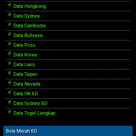
Data Hongkong
Data Sydney
Data Cambodia
Data Bullseye
Data Pcso
Data Korea
Data Laos
Data Taipei
Data Nevada
Data HK 6D
Data Sydney 6D
Data Togel Lengkap
Bola Merah 6D