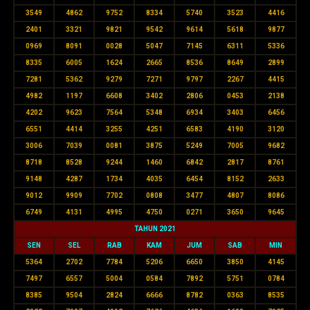
3549
4862
9752
8334
5740
3523
4416
2401
3321
9821
9542
9614
5618
9877
0969
8091
0028
5047
7145
6311
5336
8335
6005
1624
2665
8536
8649
2899
7281
5362
9279
7271
9797
2267
4415
4982
1197
6608
3402
2806
0453
2138
4202
9623
7564
5348
6934
3403
6456
6551
4414
3255
4251
6583
4190
3120
3006
7039
0081
3875
5249
7005
9682
8718
8528
9244
1460
6842
2817
8761
9148
4287
1734
4035
6454
8152
2633
9012
9909
7702
0808
3477
4807
8086
6749
4131
4995
4750
0271
3650
9645
TAHUN 2021
SEN
SEL
RAB
KAM
JUM
SAB
MIN
5364
2702
7784
5206
6650
3850
4145
7497
6557
5004
0584
7892
5751
0784
8385
9504
2824
6666
8782
0363
8535