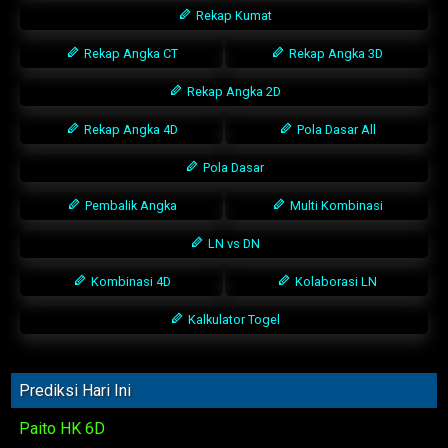
Rekap Kumat
Rekap Angka CT
Rekap Angka 3D
Rekap Angka 2D
Rekap Angka 4D
Pola Dasar All
Pola Dasar
Pembalik Angka
Multi Kombinasi
LN vs DN
Kombinasi 4D
Kolaborasi LN
Kalkulator Togel
Prediksi Hari Ini
Paito HK 6D