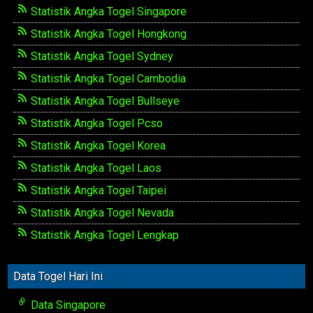
Statistik Angka Togel Singapore
Statistik Angka Togel Hongkong
Statistik Angka Togel Sydney
Statistik Angka Togel Cambodia
Statistik Angka Togel Bullseye
Statistik Angka Togel Pcso
Statistik Angka Togel Korea
Statistik Angka Togel Laos
Statistik Angka Togel Taipei
Statistik Angka Togel Nevada
Statistik Angka Togel Lengkap
Data Togel Hari Ini
Data Singapore