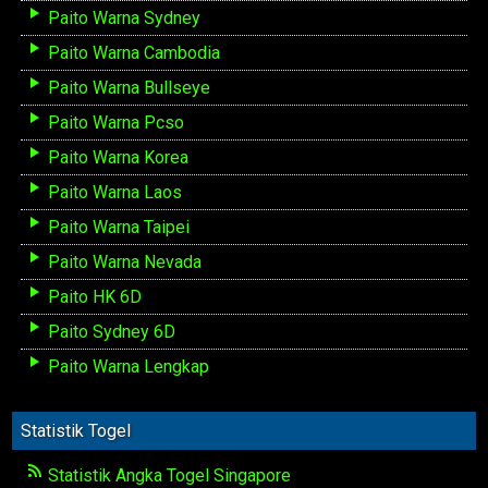
Paito Warna Sydney
Paito Warna Cambodia
Paito Warna Bullseye
Paito Warna Pcso
Paito Warna Korea
Paito Warna Laos
Paito Warna Taipei
Paito Warna Nevada
Paito HK 6D
Paito Sydney 6D
Paito Warna Lengkap
Statistik Togel
Statistik Angka Togel Singapore