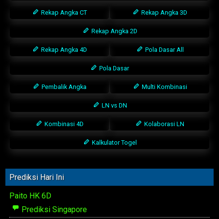
Rekap Angka CT
Rekap Angka 3D
Rekap Angka 2D
Rekap Angka 4D
Pola Dasar All
Pola Dasar
Pembalik Angka
Multi Kombinasi
LN vs DN
Kombinasi 4D
Kolaborasi LN
Kalkulator Togel
Prediksi Hari Ini
Paito HK 6D
Prediksi Singapore