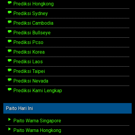
Prediksi Hongkong
Prediksi Sydney
Prediksi Cambodia
Prediksi Bullseye
Prediksi Pcso
Prediksi Korea
Prediksi Laos
Prediksi Taipei
Prediksi Nevada
Prediksi Kami Lengkap
Paito Hari Ini
Paito Warna Singapore
Paito Warna Hongkong