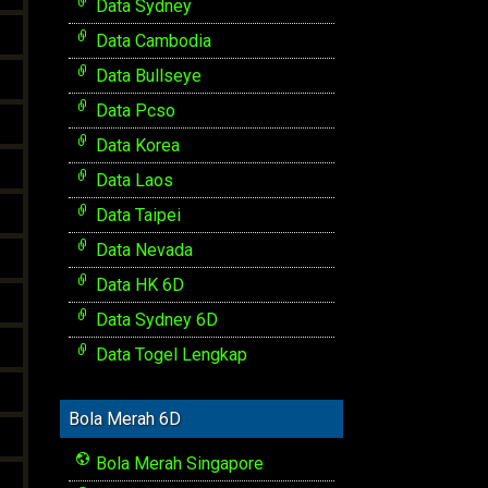
Data Sydney
Data Cambodia
Data Bullseye
Data Pcso
Data Korea
Data Laos
Data Taipei
Data Nevada
Data HK 6D
Data Sydney 6D
Data Togel Lengkap
Bola Merah 6D
Bola Merah Singapore