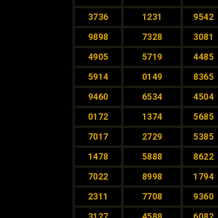
3736
1231
9542
9898
7328
3081
4905
5719
4485
5914
0149
8365
9460
6534
4504
0172
1374
5685
7017
2729
5385
1478
5888
8622
7022
8998
1794
2311
7708
9360
3127
4588
6082