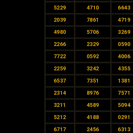
5229
4710
6643
2039
7861
4719
4980
5706
3269
2266
2329
0590
7722
0592
4006
2259
3242
4355
6537
7351
1381
2314
8976
7571
3211
4589
5094
5212
4188
0291
6717
2456
6313