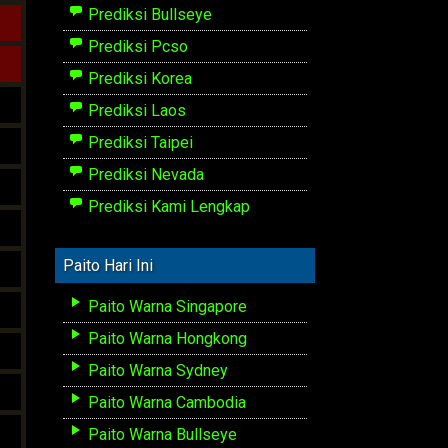
Prediksi Bullseye
Prediksi Pcso
Prediksi Korea
Prediksi Laos
Prediksi Taipei
Prediksi Nevada
Prediksi Kami Lengkap
Paito Hari Ini
Paito Warna Singapore
Paito Warna Hongkong
Paito Warna Sydney
Paito Warna Cambodia
Paito Warna Bullseye