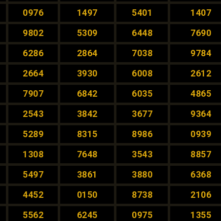
0976
1497
5401
1407
9802
5309
6448
7690
6286
2864
7038
9784
2664
3930
6008
2612
7907
6842
6035
4865
2543
3842
3677
9364
5289
8315
8986
0939
1308
7648
3543
8857
5497
3861
3880
6368
4452
0150
8738
2106
5562
6245
0975
1355