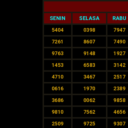
SENIN
SELASA
RABU
5404
0398
7947
7261
8607
7490
9763
9148
1927
1453
6583
3142
4710
3467
2517
0616
1970
2389
3686
0062
9858
9810
7562
4656
2509
9725
9307