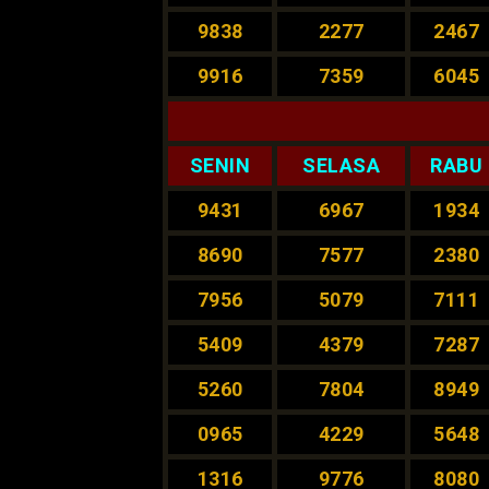
9838
2277
2467
9916
7359
6045
SENIN
SELASA
RABU
9431
6967
1934
8690
7577
2380
7956
5079
7111
5409
4379
7287
5260
7804
8949
0965
4229
5648
1316
9776
8080