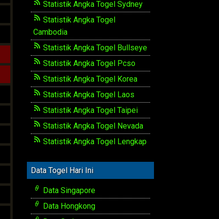
Statistik Angka Togel Sydney
Statistik Angka Togel
Cambodia
Statistik Angka Togel Bullseye
Statistik Angka Togel Pcso
Statistik Angka Togel Korea
Statistik Angka Togel Laos
Statistik Angka Togel Taipei
Statistik Angka Togel Nevada
Statistik Angka Togel Lengkap
Data Togel Hari Ini
Data Singapore
Data Hongkong