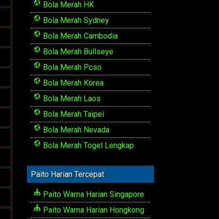
Bola Merah HK
Bola Merah Sydney
Bola Merah Cambodia
Bola Merah Bullseye
Bola Merah Pcso
Bola Merah Korea
Bola Merah Laos
Bola Merah Taipei
Bola Merah Nevada
Bola Merah Togel Lengkap
Paito Harian Tercepat
Paito Warna Harian Singapore
Paito Warna Harian Hongkong