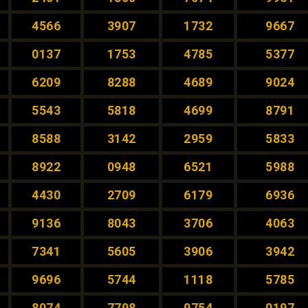
4566
3907
1732
9667
0137
1753
4785
5377
6209
8288
4689
9024
5543
5818
4699
8791
8588
3142
2959
5833
8922
0948
6521
5988
4430
2709
6179
6936
9136
8043
3706
4063
7341
5605
3906
3942
9696
5744
1118
5785
8074
7798
9754
0197