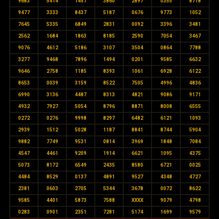
9683
5414
1457
3860
2897
0355
8718
9477
3333
8437
5187
0676
9773
1052
7645
5335
6849
2831
0092
3396
3481
2562
1684
1863
8185
2590
7054
3467
9076
4612
5186
3107
3504
0864
7788
3277
9468
7896
1494
0201
9585
6632
9646
2758
1185
8393
1061
6928
6122
8653
0039
3159
8522
7505
4996
4836
6990
3136
4487
8313
4821
9086
9171
4932
7927
5054
8796
8871
8008
6555
0272
0276
9998
8297
6482
6121
1093
2939
1512
5028
1187
8841
8744
5904
9882
7749
9531
0814
3969
1848
7084
4547
4461
9209
1914
6621
1095
4375
5073
8172
6549
2435
8580
6721
0025
4484
8529
0137
4891
9527
4348
4727
2381
0603
2705
5344
3678
0072
8622
9585
4401
5873
7588
XXXX
9079
4798
0283
0901
2351
7281
5174
1699
9579