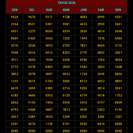
TAHUN 2026
SEN
SEL
RAB
KAM
JUM
SAB
MIN
9624
9676
9371
9728
4082
6999
9231
2164
8531
5381
9581
4674
2930
3631
6951
3273
8556
0339
2030
4814
5068
8609
5463
3036
7223
1494
7476
6406
3376
2326
4092
6735
7831
8656
2110
9308
6916
6913
8202
3775
6833
2457
2911
4636
7044
5620
0940
1354
4564
5772
5478
8409
2509
3386
2654
1628
2852
2378
4087
4532
1724
2949
6836
1213
6015
5742
0605
8312
6052
4803
6670
2493
0289
6716
9230
2814
2041
6183
4606
0302
0129
6779
9018
1752
6062
9130
7436
5030
3410
6197
0838
8792
5468
4687
7812
4920
5432
9130
3057
3289
2532
3269
6230
4265
7227
5441
6376
1138
5151
0342
8416
XXXX
XXXX
XXXX
XXXX
XXXX
XXXX
XXXX
XXXX