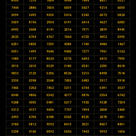
8950
7210
1604
9544
1454
8837
0321
7444
2886
7654
6059
5637
9214
6000
3099
3493
9350
5416
5243
6072
5826
3659
8196
2904
6191
6414
4627
6383
6995
3608
4141
2016
7971
2839
8945
2023
6704
4767
7664
6723
4052
0395
6251
5850
7239
4380
1740
4986
1467
0051
1499
9646
9460
7277
7961
5162
1980
0177
8024
5376
6492
4413
7995
2910
2410
0329
3180
0541
2295
8618
9832
2123
5206
8526
3213
8498
7518
3330
0398
3568
7450
0483
3917
5918
7465
3262
7452
3211
6744
5491
3027
6940
9806
0342
4377
0876
3354
6742
9268
4305
5481
6217
1920
9328
7254
3212
4137
9656
7747
7494
2658
3460
2493
6706
6188
0363
8325
2078
1481
2186
5812
9592
8413
2021
8657
8451
3238
4160
0092
5036
7442
9592
1656