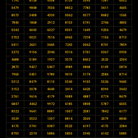
1793
6728
9308
0729
3595
1381
0052
0479
9848
7036
8852
7783
3611
4605
8073
3408
4330
0062
0577
8682
1565
7840
1868
2912
8153
0741
2746
4805
5342
6043
6327
0501
1649
9256
4679
3702
0021
7516
6963
7218
1156
8713
0411
2631
3665
7243
0062
8741
7859
3272
9156
2346
9316
5761
0367
0930
4688
5189
1937
3573
8652
2525
2304
2873
9437
5407
4989
0868
0149
0874
7960
5451
9780
9010
3174
2586
8714
5312
8479
8110
5540
9103
5526
9665
3152
3078
4640
2414
6420
8390
3642
3761
9616
4179
9089
4887
0774
8679
6847
4462
9972
6185
0808
5787
6555
8322
9641
8881
1007
2581
7842
6177
3029
3532
1307
8814
2569
2079
8840
4175
3741
0387
0523
6197
4175
2384
8793
2374
5886
5850
3945
6142
5880