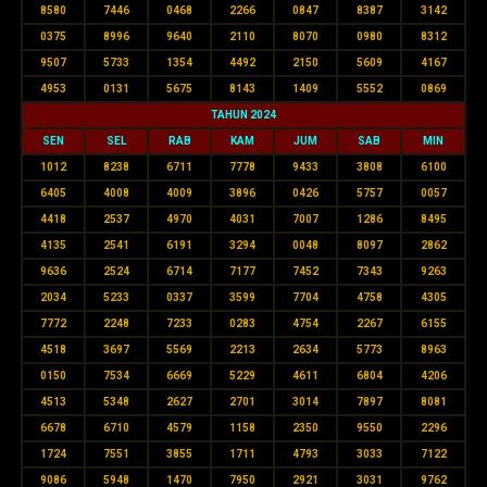
8580
7446
0468
2266
0847
8387
3142
0375
8996
9640
2110
8070
0980
8312
9507
5733
1354
4492
2150
5609
4167
4953
0131
5675
8143
1409
5552
0869
TAHUN 2024
SEN
SEL
RAB
KAM
JUM
SAB
MIN
1012
8238
6711
7778
9433
3808
6100
6405
4008
4009
3896
0426
5757
0057
4418
2537
4970
4031
7007
1286
8495
4135
2541
6191
3294
0048
8097
2862
9636
2524
6714
7177
7452
7343
9263
2034
5233
0337
3599
7704
4758
4305
7772
2248
7233
0283
4754
2267
6155
4518
3697
5569
2213
2634
5773
8963
0150
7534
6669
5229
4611
6804
4206
4513
5348
2627
2701
3014
7897
8081
6678
6710
4579
1158
2350
9550
2296
1724
7551
3855
1711
4793
3033
7122
9086
5948
1470
7950
2921
3031
9762