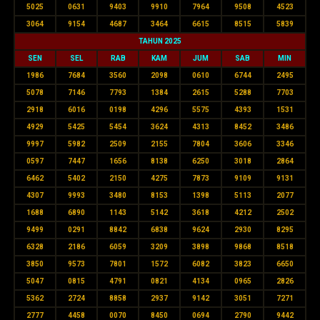
5025
0631
9403
9910
7964
9508
4523
3064
9154
4687
3464
6615
8515
5839
TAHUN 2025
SEN
SEL
RAB
KAM
JUM
SAB
MIN
1986
7684
3560
2098
0610
6744
2495
5078
7146
7793
1384
2615
5288
7703
2918
6016
0198
4296
5575
4393
1531
4929
5425
5454
3624
4313
8452
3486
9997
5982
2509
2155
7804
3606
3346
0597
7447
1656
8138
6250
3018
2864
6462
5402
2150
4275
7873
9109
9131
4307
9993
3480
8153
1398
5113
2077
1688
6890
1143
5142
3618
4212
2502
9499
0291
8842
6838
9624
2930
8295
6328
2186
6059
3209
3898
9868
8518
3850
9573
7801
1572
6082
3823
6650
5047
0815
4791
0821
4134
0965
2826
5362
2724
8858
2937
9142
3051
7271
2777
4458
0070
8450
0694
2790
9442