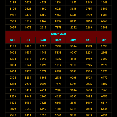
0195
0621
4429
1134
1675
7243
1648
8176
7626
1802
6221
3638
0735
3589
4962
0377
6405
9450
5038
6209
0983
6509
3237
8467
8994
0291
9860
6368
0035
1072
2615
7879
2242
0268
3588
TAHUN 2023
SEN
SEL
RAB
KAM
JUM
SAB
MIN
1172
8086
9690
2739
9004
1983
9635
7002
1604
1443
5838
9097
5203
2368
8394
1617
3099
4022
4328
8989
3900
3034
3141
1028
1014
9323
6225
2670
7604
1526
3679
0259
3281
2339
3573
2304
3234
9895
2933
0208
6523
6477
1318
2979
2728
7473
5099
2005
4102
1161
3431
4711
2887
9104
0600
7563
9239
9043
2160
4623
8593
0882
6453
9402
5534
7321
6661
2689
8619
6114
6829
5646
6392
1688
6021
9030
6444
2577
2414
3690
9661
3820
9059
4991