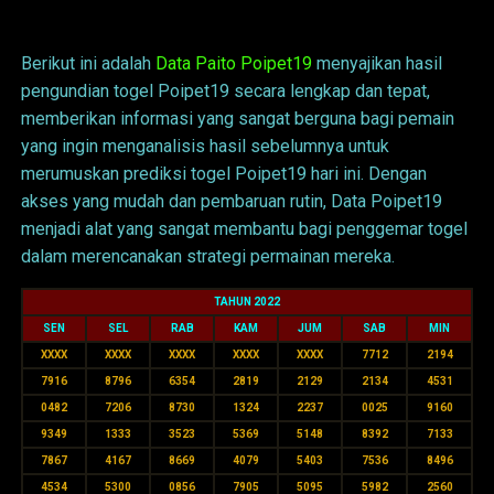
Data Poipet19
Berikut ini adalah
Data Paito Poipet19
menyajikan hasil
pengundian togel Poipet19 secara lengkap dan tepat,
memberikan informasi yang sangat berguna bagi pemain
yang ingin menganalisis hasil sebelumnya untuk
merumuskan prediksi togel Poipet19 hari ini. Dengan
akses yang mudah dan pembaruan rutin, Data Poipet19
menjadi alat yang sangat membantu bagi penggemar togel
dalam merencanakan strategi permainan mereka.
TAHUN 2022
SEN
SEL
RAB
KAM
JUM
SAB
MIN
XXXX
XXXX
XXXX
XXXX
XXXX
7712
2194
7916
8796
6354
2819
2129
2134
4531
0482
7206
8730
1324
2237
0025
9160
9349
1333
3523
5369
5148
8392
7133
7867
4167
8669
4079
5403
7536
8496
4534
5300
0856
7905
5095
5982
2560