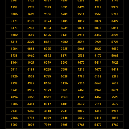
2441
1723
4157
4259
0208
9614
1147
1999
1233
7089
3691
0426
4798
3372
3806
1623
2366
6209
9531
9565
5789
5173
0170
3374
9405
1852
8074
3422
6473
6903
8363
6539
9834
8833
5091
3882
2589
6325
9131
3911
3442
3223
8318
3329
8661
4082
3594
2924
5726
1284
0883
8075
0725
0063
3827
6637
5738
0962
6372
3871
2533
9170
5065
8364
1929
8079
3293
9670
5414
7825
0511
6189
8228
7688
4215
4670
5419
7826
1508
8755
6628
4797
6108
2297
9938
4382
8106
0126
7256
0643
7658
3749
8937
9579
5961
2465
8949
8671
4394
2366
8632
2663
1148
4467
7525
3786
3484
8017
4181
3632
2191
2677
7943
9365
4118
2241
8007
1356
8908
2166
6798
8909
0848
7602
0413
4895
5200
4006
7969
9605
0763
5470
8760