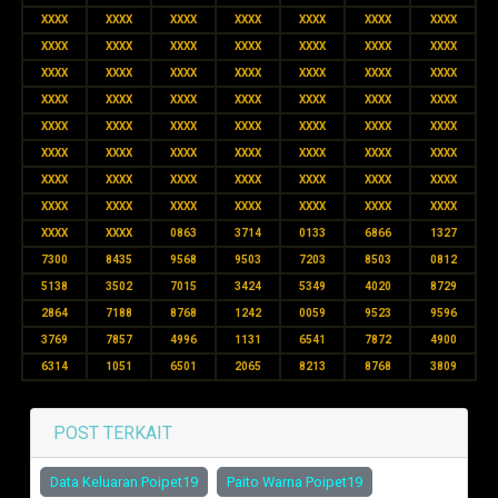
XXXX
XXXX
XXXX
XXXX
XXXX
XXXX
XXXX
XXXX
XXXX
XXXX
XXXX
XXXX
XXXX
XXXX
XXXX
XXXX
XXXX
XXXX
XXXX
XXXX
XXXX
XXXX
XXXX
XXXX
XXXX
XXXX
XXXX
XXXX
XXXX
XXXX
XXXX
XXXX
XXXX
XXXX
XXXX
XXXX
XXXX
XXXX
XXXX
XXXX
XXXX
XXXX
XXXX
XXXX
XXXX
XXXX
XXXX
XXXX
XXXX
XXXX
XXXX
XXXX
XXXX
XXXX
XXXX
XXXX
XXXX
XXXX
0863
3714
0133
6866
1327
7300
8435
9568
9503
7203
8503
0812
5138
3502
7015
3424
5349
4020
8729
2864
7188
8768
1242
0059
9523
9596
3769
7857
4996
1131
6541
7872
4900
6314
1051
6501
2065
8213
8768
3809
POST TERKAIT
Data Keluaran Poipet19
Paito Warna Poipet19