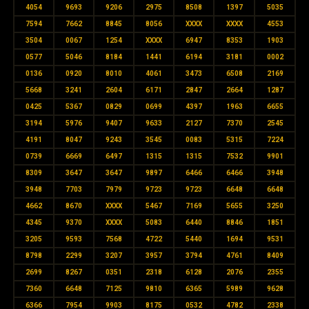
4054
9693
9206
2975
8508
1397
5035
7594
7662
8845
8056
XXXX
XXXX
4553
3504
0067
1254
XXXX
6947
8353
1903
0577
5046
8184
1441
6194
3181
0002
0136
0920
8010
4061
3473
6508
2169
5668
3241
2604
6171
2847
2664
1287
0425
5367
0829
0699
4397
1963
6655
3194
5976
9407
9633
2127
7370
2545
4191
8047
9243
3545
0083
5315
7224
0739
6669
6497
1315
1315
7532
9901
8309
3647
3647
9897
6466
6466
3948
3948
7703
7979
9723
9723
6648
6648
4662
8670
XXXX
5467
7169
5655
3250
4345
9370
XXXX
5083
6440
8846
1851
3205
9593
7568
4722
5440
1694
9531
8798
2299
3207
3957
3794
4761
8409
2699
8267
0351
2318
6128
2076
2355
7360
6648
7125
9810
6365
5989
9628
6366
7954
9903
8175
0532
4782
2338