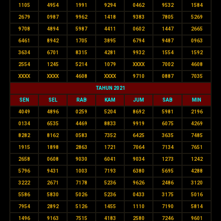
1105
4954
1991
9294
0462
9532
1584
2679
0987
9962
1418
9383
7805
5269
9708
4894
5987
4411
0602
1447
2665
6461
8942
1705
3895
6794
9487
0963
3634
6701
8315
4281
9932
1554
1592
2554
1245
5214
1079
XXXX
7002
4608
XXXX
XXXX
4608
XXXX
9710
0887
7035
TAHUN 2021
SEN
SEL
RAB
KAM
JUM
SAB
MIN
4049
4896
0259
5204
8692
5981
2196
0134
6535
4469
8833
9919
6075
4269
8282
8162
0583
7352
6425
3635
7485
1915
1898
2863
1721
7064
7134
7651
2658
0608
9030
6041
9034
1273
1242
5796
9431
1003
7193
6380
5695
4288
3222
2671
7178
5236
9626
2486
3120
5586
5830
5026
5236
0433
3175
5016
7954
2892
5126
1455
1110
7190
5814
1496
9163
7515
4183
2580
7246
9601