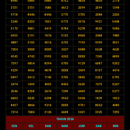
8980
5880
5880
8752
4836
4836
2714
3731
3731
7685
4612
2599
2599
1398
9718
8446
8446
3775
3755
2088
2230
3240
8233
7631
0773
0576
9921
5448
5173
9881
4419
8784
0278
4043
9386
6933
3191
7676
5155
8460
2468
7480
4887
3105
4016
6730
7193
9390
4531
7254
XXXX
XXXX
2427
0088
0628
4625
4343
4742
5995
4242
XXXX
7245
6890
7397
6854
8394
0705
9129
6087
9202
9239
4065
4878
XXXX
2439
8107
4474
5897
3612
7145
9705
3845
3202
5795
2474
1690
4055
8456
3625
7473
0247
2546
8258
2674
7249
6469
8509
5277
6602
5825
6298
3562
5046
1829
1832
8437
4866
9216
XXXX
9701
8562
4080
7214
7684
3126
6608
3421
3325
7295
TAHUN 2026
SEN
SEL
RAB
KAM
JUM
SAB
MIN