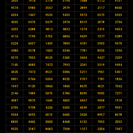
2955
7974
3718
5194
1088
5172
9151
9574
5980
3567
2979
2899
2117
8065
6304
1467
9530
9433
9072
0373
0303
4505
0470
5679
2476
8319
2078
2736
4233
6288
4812
4832
1374
3215
9652
4116
7190
3755
6806
9639
7377
0289
0224
6307
1430
7809
4181
3903
9070
4486
0378
1603
0346
7781
8330
1596
9573
7053
8529
3265
3604
9427
2239
7145
4083
7472
7992
2241
3319
9494
4025
7472
8521
5086
5211
7961
5451
0801
0766
5056
8025
9707
7781
1836
1047
9125
5866
1860
8675
4521
7562
2146
7489
5875
5786
8095
9005
7271
4087
9870
1645
4603
6967
9008
1918
6700
9738
4226
5635
6049
2477
9501
9364
4393
6515
0665
3420
8957
8078
8835
4465
XXXX
8468
0133
7953
2553
9535
2187
8682
7308
1157
2256
7447