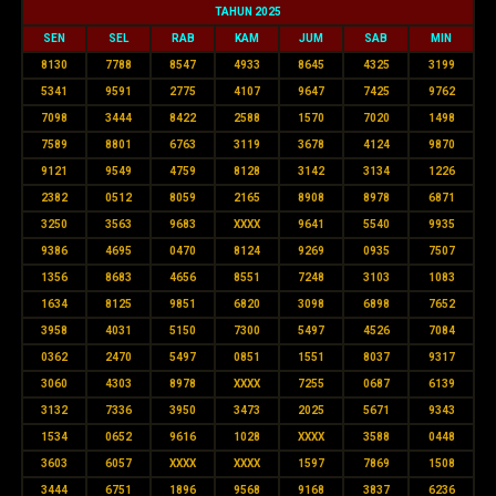
TAHUN 2025
SEN
SEL
RAB
KAM
JUM
SAB
MIN
8130
7788
8547
4933
8645
4325
3199
5341
9591
2775
4107
9647
7425
9762
7098
3444
8422
2588
1570
7020
1498
7589
8801
6763
3119
3678
4124
9870
9121
9549
4759
8128
3142
3134
1226
2382
0512
8059
2165
8908
8978
6871
3250
3563
9683
XXXX
9641
5540
9935
9386
4695
0470
8124
9269
0935
7507
1356
8683
4656
8551
7248
3103
1083
1634
8125
9851
6820
3098
6898
7652
3958
4031
5150
7300
5497
4526
7084
0362
2470
5497
0851
1551
8037
9317
3060
4303
8978
XXXX
7255
0687
6139
3132
7336
3950
3473
2025
5671
9343
1534
0652
9616
1028
XXXX
3588
0448
3603
6057
XXXX
XXXX
1597
7869
1508
3444
6751
1896
9568
9168
3837
6236