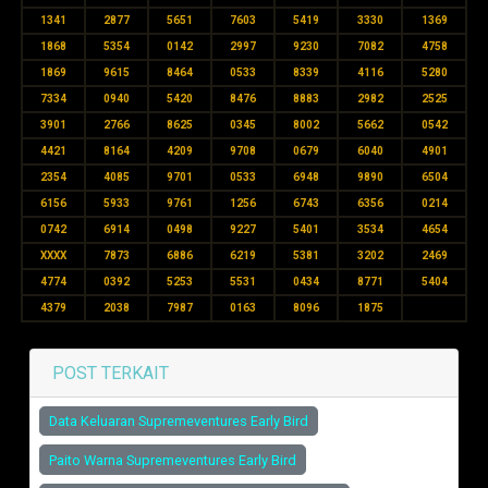
1341
2877
5651
7603
5419
3330
1369
1868
5354
0142
2997
9230
7082
4758
1869
9615
8464
0533
8339
4116
5280
7334
0940
5420
8476
8883
2982
2525
3901
2766
8625
0345
8002
5662
0542
4421
8164
4209
9708
0679
6040
4901
2354
4085
9701
0533
6948
9890
6504
6156
5933
9761
1256
6743
6356
0214
0742
6914
0498
9227
5401
3534
4654
XXXX
7873
6886
6219
5381
3202
2469
4774
0392
5253
5531
0434
8771
5404
4379
2038
7987
0163
8096
1875
POST TERKAIT
Data Keluaran Supremeventures Early Bird
Paito Warna Supremeventures Early Bird