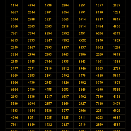
1174
4994
1730
2804
8251
1377
2977
6267
2044
5901
8054
8791
8190
1251
0004
2788
0221
3665
6714
8817
8817
8060
2603
2603
2818
5514
5454
4806
7561
7694
9254
2752
2451
6206
6513
6513
5333
5247
4352
XXXX
5940
1829
2749
0167
7393
9137
9137
0602
1268
3524
2996
2303
6963
5386
2260
9818
2145
5745
7744
3935
8143
1601
1588
0477
7071
7819
6312
9946
0303
2739
9669
0353
5191
0792
1479
4918
5814
8366
4430
2943
1826
5982
0740
1803
6364
0439
4455
3053
3149
4698
5585
2693
3338
8217
6537
6402
7580
4151
5580
6094
2857
3169
2927
7118
3479
1583
1644
3538
5277
2966
2251
6926
4096
8251
3235
3625
0911
6223
0884
7501
8149
1732
0127
2719
2859
4587