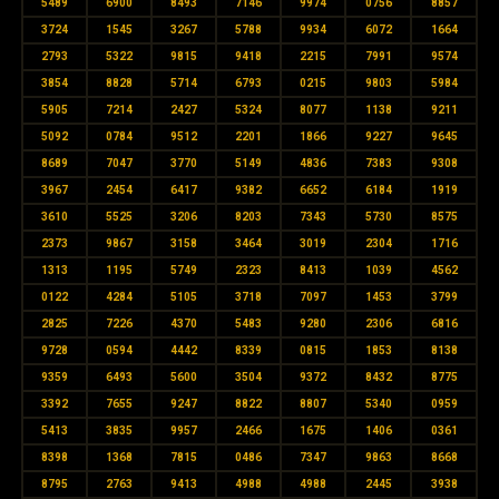
5489
6900
8493
7146
9974
0756
8857
3724
1545
3267
5788
9934
6072
1664
2793
5322
9815
9418
2215
7991
9574
3854
8828
5714
6793
0215
9803
5984
5905
7214
2427
5324
8077
1138
9211
5092
0784
9512
2201
1866
9227
9645
8689
7047
3770
5149
4836
7383
9308
3967
2454
6417
9382
6652
6184
1919
3610
5525
3206
8203
7343
5730
8575
2373
9867
3158
3464
3019
2304
1716
1313
1195
5749
2323
8413
1039
4562
0122
4284
5105
3718
7097
1453
3799
2825
7226
4370
5483
9280
2306
6816
9728
0594
4442
8339
0815
1853
8138
9359
6493
5600
3504
9372
8432
8775
3392
7655
9247
8822
8807
5340
0959
5413
3835
9957
2466
1675
1406
0361
8398
1368
7815
0486
7347
9863
8668
8795
2763
9413
4988
4988
2445
3938