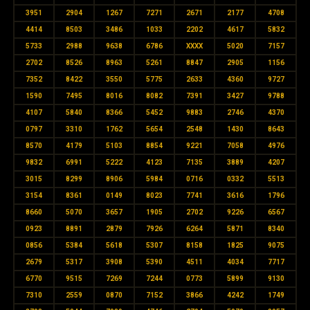
3951
2904
1267
7271
2671
2177
4708
4414
8503
3486
1033
2202
4617
5832
5733
2988
9638
6786
XXXX
5020
7157
2702
8526
8963
5261
8847
2905
1156
7352
8422
3550
5775
2633
4360
9727
1590
7495
8016
8082
7391
3427
9788
4107
5840
8366
5452
9883
2746
4370
0797
3310
1762
5654
2548
1430
8643
8570
4179
5103
8854
9221
7058
4976
9832
6991
5222
4123
7135
3889
4207
3015
8299
8906
5984
0716
0332
5513
3154
8361
0149
8023
7741
3616
1796
8660
5070
3657
1905
2702
9226
6567
0923
8891
2879
7926
6264
5871
8340
0856
5384
5618
5307
8158
1825
9075
2679
5317
3908
5390
4511
4034
7717
6770
9515
7269
7244
0773
5899
9130
7310
2559
0870
7152
3866
4242
1749