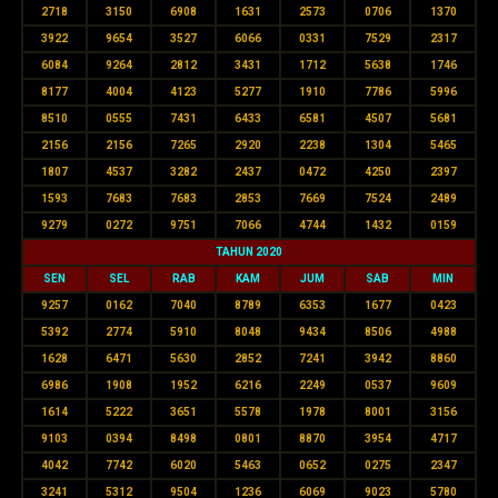
2718
3150
6908
1631
2573
0706
1370
3922
9654
3527
6066
0331
7529
2317
6084
9264
2812
3431
1712
5638
1746
8177
4004
4123
5277
1910
7786
5996
8510
0555
7431
6433
6581
4507
5681
2156
2156
7265
2920
2238
1304
5465
1807
4537
3282
2437
0472
4250
2397
1593
7683
7683
2853
7669
7524
2489
9279
0272
9751
7066
4744
1432
0159
TAHUN 2020
SEN
SEL
RAB
KAM
JUM
SAB
MIN
9257
0162
7040
8789
6353
1677
0423
5392
2774
5910
8048
9434
8506
4988
1628
6471
5630
2852
7241
3942
8860
6986
1908
1952
6216
2249
0537
9609
1614
5222
3651
5578
1978
8001
3156
9103
0394
8498
0801
8870
3954
4717
4042
7742
6020
5463
0652
0275
2347
3241
5312
9504
1236
6069
9023
5780