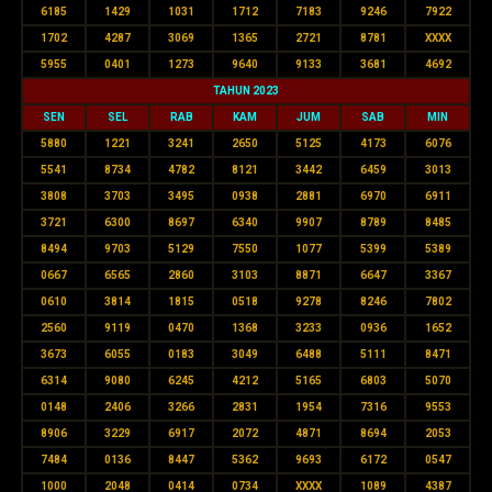
6185
1429
1031
1712
7183
9246
7922
1702
4287
3069
1365
2721
8781
XXXX
5955
0401
1273
9640
9133
3681
4692
TAHUN 2023
SEN
SEL
RAB
KAM
JUM
SAB
MIN
5880
1221
3241
2650
5125
4173
6076
5541
8734
4782
8121
3442
6459
3013
3808
3703
3495
0938
2881
6970
6911
3721
6300
8697
6340
9907
8789
8485
8494
9703
5129
7550
1077
5399
5389
0667
6565
2860
3103
8871
6647
3367
0610
3814
1815
0518
9278
8246
7802
2560
9119
0470
1368
3233
0936
1652
3673
6055
0183
3049
6488
5111
8471
6314
9080
6245
4212
5165
6803
5070
0148
2406
3266
2831
1954
7316
9553
8906
3229
6917
2072
4871
8694
2053
7484
0136
8447
5362
9693
6172
0547
1000
2048
0414
0734
XXXX
1089
4387