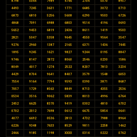
8798
5044
7989
4746
2704
5070
8957
4493
7245
3631
1771
6685
3072
0713
6873
6810
5256
5608
6290
9503
6726
4868
7091
6988
6803
9514
4196
0693
5652
9453
6819
2436
8611
1419
9503
2821
5047
5358
9645
4550
9564
3547
9276
2960
1387
2165
6371
1436
7445
1895
9245
1621
9827
9244
0195
8847
9746
8147
2872
8060
2546
0230
1586
8049
4017
1274
2522
8207
7813
3234
4429
8704
9641
8407
3579
1548
6053
7554
9164
7794
9593
0390
3871
8687
7057
1729
8563
8849
8713
4355
2536
0534
3516
9062
5839
8013
4996
6764
2452
6625
8370
9419
0302
4810
6702
0702
2012
7698
0612
6675
5854
0641
4077
6692
0536
2813
4732
7988
8964
6226
9348
7633
8529
9811
2258
1462
2466
9185
1198
XXXX
0314
0222
0762