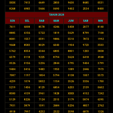
XXXX
7413
6649
2850
9630
8685
0531
8268
6983
5666
0690
9402
2534
8400
TAHUN 2024
SEN
SEL
RAB
KAM
JUM
SAB
MIN
7611
6008
8578
4246
5458
2077
8140
8885
6156
5722
1819
5629
8799
7108
8081
1557
0591
9886
5510
7872
1992
9668
8583
8029
6040
1904
9723
3503
5762
8354
0344
6805
8801
1203
3838
6379
0118
9225
8794
5624
6418
4948
0526
0156
5236
2844
0795
9404
3799
9484
0416
9483
1950
1089
2446
7973
7087
1197
1854
5794
0138
1007
5573
4239
1074
5832
1154
3526
3336
1700
5219
1456
8129
6854
6253
2139
0602
8580
4139
3961
1828
XXXX
4152
7242
5129
8226
7124
2315
3179
5874
6395
7931
3879
1591
2684
0236
4837
2762
4918
7997
4232
2322
3598
6870
1326