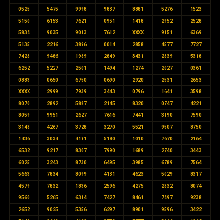
0525
5475
9998
9837
8881
5276
1523
5150
6153
7621
0951
1418
2952
2528
5834
9035
9013
7612
XXXX
9151
6369
5135
2216
3896
0014
2858
4577
7727
7428
9486
1989
2849
3431
2839
5318
6252
5227
2501
1494
1274
2027
0361
0883
0650
6750
0690
2920
2531
2653
XXXX
2999
7939
3443
0796
1641
3598
8070
2892
5887
2145
8320
0747
4221
8059
9951
2627
7616
7441
3190
7590
3148
4267
3728
3270
5521
9507
8750
1436
3034
4191
5180
1010
7670
2164
6532
9217
8307
7990
1689
2740
3443
6025
3243
8730
6495
3985
6789
7564
5663
7834
8099
4131
4623
5029
8317
4579
7832
1836
2596
4275
2832
8074
9560
5265
6314
7427
8461
7497
9238
2652
9025
5356
6297
8901
9596
3422