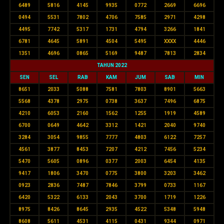
6489
5816
4145
9935
0772
2669
6696
0494
5531
7802
4706
7585
2971
4298
4495
7742
5317
1731
4794
3266
1841
6781
4645
5891
4504
5495
XXXX
4446
1351
4696
0865
5169
9487
7813
2834
TAHUN 2022
SEN
SEL
RAB
KAM
JUM
SAB
MIN
8651
2033
5088
7581
7803
8901
5663
5568
4378
2975
0738
3637
7496
6875
4210
6053
2160
1562
1255
1919
4589
6700
0649
4642
3312
1421
2040
9740
3284
3054
9855
7777
4803
6122
7257
4561
3877
8453
7207
4212
7456
5234
5470
5605
0896
0377
2003
6454
4135
9417
1806
3470
0775
3800
3203
3462
0923
2836
7487
7846
3799
0733
1167
6420
5322
6133
2043
3700
1719
1226
8975
8426
8645
2935
4522
5348
5948
8608
5611
4531
4115
0431
9344
0971