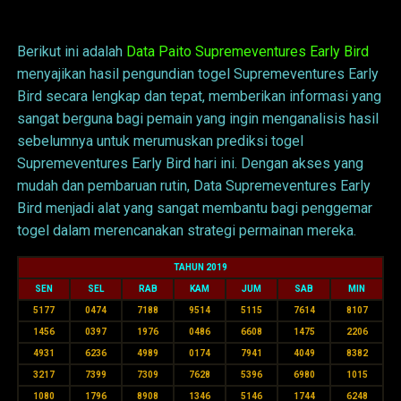
Data Supremeventures Early Bird
Berikut ini adalah
Data Paito Supremeventures Early Bird
menyajikan hasil pengundian togel Supremeventures Early
Bird secara lengkap dan tepat, memberikan informasi yang
sangat berguna bagi pemain yang ingin menganalisis hasil
sebelumnya untuk merumuskan prediksi togel
Supremeventures Early Bird hari ini. Dengan akses yang
mudah dan pembaruan rutin, Data Supremeventures Early
Bird menjadi alat yang sangat membantu bagi penggemar
togel dalam merencanakan strategi permainan mereka.
TAHUN 2019
SEN
SEL
RAB
KAM
JUM
SAB
MIN
5177
0474
7188
9514
5115
7614
8107
1456
0397
1976
0486
6608
1475
2206
4931
6236
4989
0174
7941
4049
8382
3217
7399
7309
7628
5396
6980
1015
1080
1796
8908
1346
5146
1744
6248