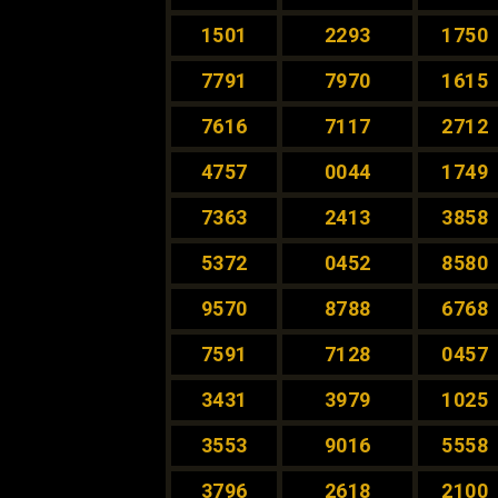
1501
2293
1750
7791
7970
1615
7616
7117
2712
4757
0044
1749
7363
2413
3858
5372
0452
8580
9570
8788
6768
7591
7128
0457
3431
3979
1025
3553
9016
5558
3796
2618
2100