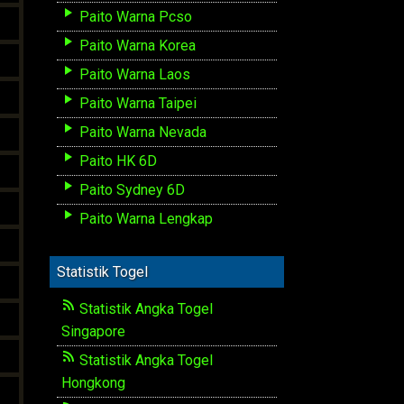
Paito Warna Pcso
Paito Warna Korea
Paito Warna Laos
Paito Warna Taipei
Paito Warna Nevada
Paito HK 6D
Paito Sydney 6D
Paito Warna Lengkap
Statistik Togel
Statistik Angka Togel
Singapore
Statistik Angka Togel
Hongkong