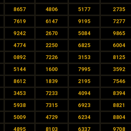
8657
4806
5177
2735
7619
6147
9195
7277
9242
2670
5084
9865
4774
2250
6825
6004
0892
7226
3153
8125
5144
1600
7995
3592
8612
1839
2195
7546
3453
7233
4094
8394
5938
7315
6923
8821
5009
4729
6234
8804
4895
8103
6337
9708