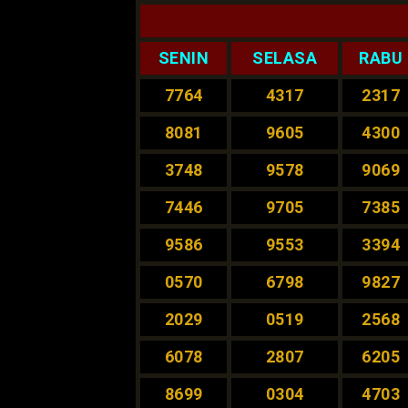
SENIN
SELASA
RABU
7764
4317
2317
8081
9605
4300
3748
9578
9069
7446
9705
7385
9586
9553
3394
0570
6798
9827
2029
0519
2568
6078
2807
6205
8699
0304
4703