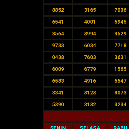
8852
3165
7006
6541
4001
6945
3564
8994
3529
9733
6034
7718
0438
7603
3631
6009
6779
1565
6583
4916
6547
3341
8128
8073
5390
3182
3234
SENIN
SELASA
RABU