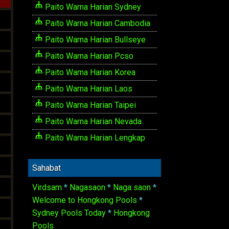
Paito Warna Harian Sydney
Paito Warna Harian Cambodia
Paito Warna Harian Bullseye
Paito Warna Harian Pcso
Paito Warna Harian Korea
Paito Warna Harian Laos
Paito Warna Harian Taipei
Paito Warna Harian Nevada
Paito Warna Harian Lengkap
Sahabat
Virdsam
*
Nagasaon
*
Naga saon
*
Welcome to Hongkong Pools
*
Sydney Pools Today
*
Hongkong
Pools