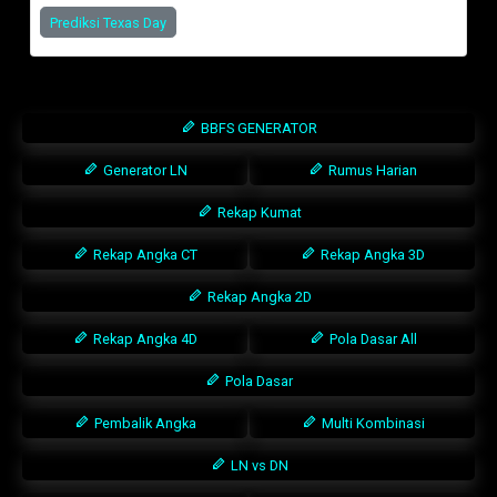
Prediksi Texas Day
BBFS GENERATOR
Generator LN
Rumus Harian
Rekap Kumat
Rekap Angka CT
Rekap Angka 3D
Rekap Angka 2D
Rekap Angka 4D
Pola Dasar All
Pola Dasar
Pembalik Angka
Multi Kombinasi
LN vs DN