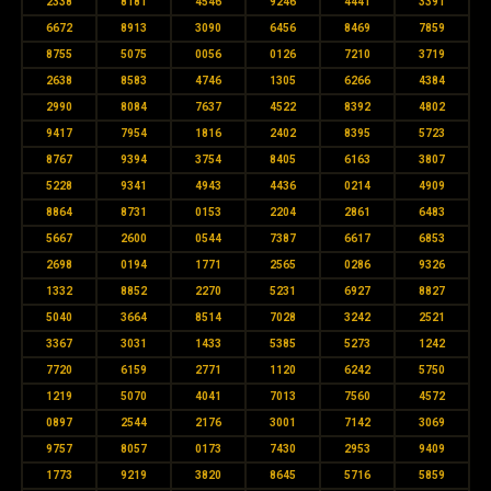
2338
8181
4546
9246
4441
3391
6672
8913
3090
6456
8469
7859
8755
5075
0056
0126
7210
3719
2638
8583
4746
1305
6266
4384
2990
8084
7637
4522
8392
4802
9417
7954
1816
2402
8395
5723
8767
9394
3754
8405
6163
3807
5228
9341
4943
4436
0214
4909
8864
8731
0153
2204
2861
6483
5667
2600
0544
7387
6617
6853
2698
0194
1771
2565
0286
9326
1332
8852
2270
5231
6927
8827
5040
3664
8514
7028
3242
2521
3367
3031
1433
5385
5273
1242
7720
6159
2771
1120
6242
5750
1219
5070
4041
7013
7560
4572
0897
2544
2176
3001
7142
3069
9757
8057
0173
7430
2953
9409
1773
9219
3820
8645
5716
5859