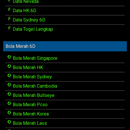
Data Nevada
Data HK 6D
Data Sydney 6D
Data Togel Lengkap
Bola Merah 6D
Bola Merah Singapore
Bola Merah HK
Bola Merah Sydney
Bola Merah Cambodia
Bola Merah Bullseye
Bola Merah Pcso
Bola Merah Korea
Bola Merah Laos