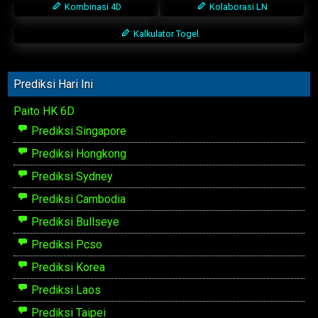
Kombinasi 4D
Kolaborasi LN
Kalkulator Togel
Prediksi Hari Ini
Paito HK 6D
Prediksi Singapore
Prediksi Hongkong
Prediksi Sydney
Prediksi Cambodia
Prediksi Bullseye
Prediksi Pcso
Prediksi Korea
Prediksi Laos
Prediksi Taipei