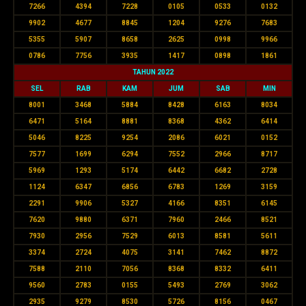
7266
4394
7228
0105
0533
0132
9902
4677
8845
1204
9276
7683
5355
5907
8658
2625
0998
9966
0786
7756
3935
1417
0898
1861
TAHUN 2022
SEL
RAB
KAM
JUM
SAB
MIN
8001
3468
5884
8428
6163
8034
6471
5164
8881
8368
4362
6414
5046
8225
9254
2086
6021
0152
7577
1699
6294
7552
2966
8717
5969
1293
5174
6442
6682
2728
1124
6347
6856
6783
1269
3159
2291
9906
5327
4166
8351
6145
7620
9880
6371
7960
2466
8521
7930
2956
7529
6013
8581
5611
3374
2724
4075
3141
7462
8872
7588
2110
7056
8368
8332
6411
9560
2783
0155
5493
2769
3062
2935
9279
8530
5726
8156
0467