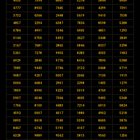
4935
7594
6061
5216
3844
6969
4777
8933
7445
6855
4299
7391
3732
6366
2448
5619
9410
7538
4857
2294
6387
7836
8598
5288
0784
4991
1046
6905
4851
1293
0144
0750
0492
2627
3448
2849
3167
7681
2863
0846
8337
3298
5261
7278
9950
8283
4355
1982
6929
2840
9776
8416
7890
5388
7085
9443
3746
2132
0468
0719
9087
9207
0007
3065
7130
1919
0006
6684
2901
2298
1405
1279
7809
8990
9233
5019
4769
4747
5907
6546
7366
4005
9405
5368
1706
8100
4483
7214
6913
0824
4592
0007
4017
1880
4902
5218
0893
8618
7340
5590
8600
3876
8467
6742
5193
4107
4430
4658
6328
9889
9562
3813
9563
1256