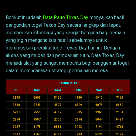
Data Texas Day
Berikut ini adalah
Data Paito Texas Day
menyajikan hasil
pengundian togel Texas Day secara lengkap dan tepat,
memberikan informasi yang sangat berguna bagi pemain
yang ingin menganalisis hasil sebelumnya untuk
merumuskan prediksi togel Texas Day hari ini. Dengan
akses yang mudah dan pembaruan rutin, Data Texas Day
menjadi alat yang sangat membantu bagi penggemar togel
dalam merencanakan strategi permainan mereka.
TAHUN 2019
SEL
RAB
KAM
JUM
SAB
MIN
0838
6005
5150
4950
0910
7165
9380
7743
4579
6529
9073
0832
6291
7559
4387
5505
9969
2954
2878
9597
2300
2874
5844
0484
9037
8178
0881
9423
7191
4763
8347
1167
6719
5794
5228
9329