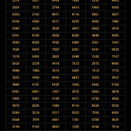
2215
5251
8908
1580
2923
4652
3639
7573
2744
6614
3404
9306
0292
3195
8871
8176
3851
4037
5949
9383
0371
5590
6365
7483
3389
6362
2558
4697
0862
2418
3941
8749
3826
8240
4848
9005
3582
8220
9925
9289
5351
1567
7560
5839
7353
6231
3941
0822
1374
0450
2653
0448
1542
7167
0023
3278
4974
7572
2972
8900
9088
7486
9313
3269
1012
7715
2553
9496
8930
6847
9234
4927
9880
5741
0929
1556
0065
5182
3981
5801
1907
2975
6382
2878
1893
5401
9138
9671
3726
4560
3873
6530
1380
8116
8538
0535
5584
3516
9217
5533
7396
8450
0068
7599
6401
1761
0738
4529
4196
9103
6833
1229
4168
7016