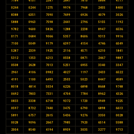
7184
4151
2387
2647
7810
5864
4777
0244
0244
1275
9974
7968
2455
8400
8388
6351
7090
7699
6926
4079
3026
5888
0963
7598
2441
2796
5155
1192
9782
9600
5826
1288
2238
8947
6536
0171
0684
9066
5357
8606
9313
9916
7100
0049
9179
6397
4154
4746
6549
5287
2339
1925
2116
4571
6210
1841
5312
1353
6213
0558
0871
2467
9887
0508
2628
7013
5251
6955
3340
3347
2961
4106
0982
4027
1197
2433
6522
4191
1100
6493
2503
5023
8447
4589
8018
4814
5034
6226
6898
8668
9748
0692
7803
7331
4704
7784
8962
4326
0833
3338
6718
9372
1720
0949
9225
0597
8732
7440
3475
6790
6898
6613
5891
6757
2615
5436
9276
3350
0028
0028
9096
2667
7985
7920
6514
5588
2004
8540
4194
8959
3035
3277
9713