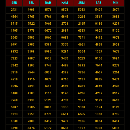
SEN
SEL
RAB
KAM
JUM
SAB
MIN
2431
4903
8576
8573
5053
5404
2074
4564
0765
5761
6845
3264
3567
3883
9715
7522
4965
2701
2165
8186
9209
1705
5779
0672
2987
6553
9924
5102
5063
0583
1860
0683
7541
4412
9078
6791
2985
5391
3370
4621
4935
2908
9832
3109
5992
5294
5004
1327
7675
7323
9087
9935
3470
5223
8106
3994
5342
1205
8747
4495
5892
7644
8278
7810
7544
6852
4392
3836
4607
2261
4210
1916
4072
0716
2137
8825
3474
9536
2035
1698
4928
0432
4813
4343
0408
4183
1116
3146
6236
4237
8917
7268
0939
5123
4733
2027
9129
0613
6907
3286
3888
1336
9330
1174
3128
8923
9259
3778
6681
6655
1383
3785
1638
7000
8452
9459
2806
0064
8484
9398
3374
5172
0633
1197
2308
5038