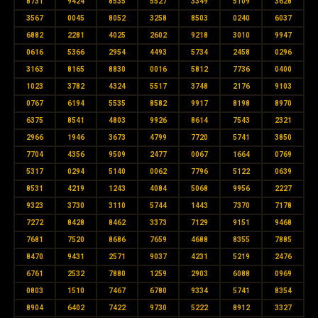
8731
9424
8535
5527
3349
5109
3628
3567
0045
8052
3258
8503
0240
6037
6882
2281
4025
2602
9218
3010
9947
0616
5366
2954
4493
5734
2458
0296
3163
8165
8830
0016
5812
7736
0400
1023
3782
4324
5517
3748
2176
9103
0767
6194
5535
8582
9917
8198
8970
6375
8541
4803
9926
8614
7543
2321
2966
1946
3673
4799
7720
5741
3850
7704
4356
9509
2477
0067
1664
0769
5317
0294
5140
0062
7796
5122
0639
8531
4219
1243
4084
5068
9956
2227
9323
3730
3110
5744
1443
7370
7178
7272
8428
8462
3373
7129
9151
9468
7681
7520
8686
7659
4688
8355
7885
8470
9431
2571
9037
4231
5219
2476
6761
2532
7880
1259
2903
6088
0969
0803
1510
7467
6780
9334
5741
8354
8904
6402
7422
9730
5222
8912
3327