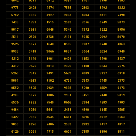
4842
6091
0912
9084
9461
7998
9183
9775
2428
4474
7535
2803
8492
9322
5782
3562
4927
2093
4003
8811
7498
7435
1751
1515
2583
7676
0249
5073
8817
3681
6048
5346
1372
1222
5956
2511
2570
3738
2191
5045
2092
5070
9526
5077
1640
8505
9987
0748
4863
8955
3418
3066
0954
3064
2624
0940
4212
3140
1981
0406
1153
9798
3437
4317
7622
8013
2375
1108
5633
2275
5263
7542
9491
5673
4389
5927
6918
5891
4613
9182
6737
7543
7445
2373
0552
9825
7939
9395
3290
1559
9173
4205
5972
1086
2951
5451
7440
5319
6536
9822
7540
8665
5384
4283
4903
9484
9050
5641
2438
4598
1145
7585
2427
7562
3535
6411
6596
3012
6263
9053
8276
2406
2553
2932
9417
4817
6126
0061
4715
6607
7155
8886
8511