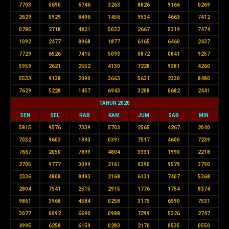
7703
0690
6746
3263
8826
9166
0269
2629
0929
8496
1456
9534
4663
7412
0785
2718
4821
5032
2667
5319
7474
1092
2477
8968
1877
6165
6460
2437
7729
6526
7415
5093
0872
0841
9257
5959
2621
2552
4130
7228
9381
4260
5533
9138
2090
3663
5631
2330
8480
7629
5228
1457
6943
3208
0682
2441
TAHUN 2020
SEN
SEL
RAB
KAM
JUM
SAB
MIN
5815
9576
7339
5703
2565
4267
2040
7032
9603
1993
0391
7517
4600
7239
7667
2050
7899
4804
3331
1990
2218
2705
9777
0099
2161
0390
9579
3790
2336
4808
8493
2168
6131
7407
5368
2804
7541
2515
2915
1776
1754
8374
9861
3968
4584
0258
3175
6590
7531
3077
0092
6690
0988
7299
5326
2747
4995
6258
6159
0283
2170
0535
0550