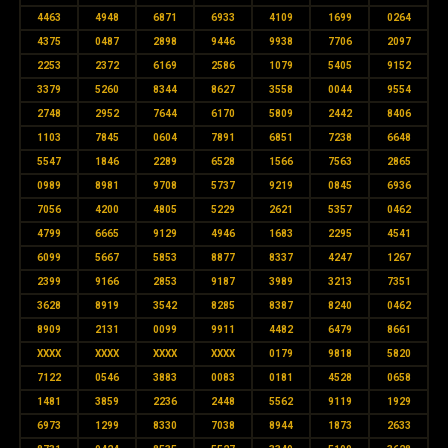
4463
4948
6871
6933
4109
1699
0264
4375
0487
2898
9446
9938
7706
2097
2253
2372
6169
2586
1079
5405
9152
3379
5260
8344
8627
3558
0044
9554
2748
2952
7644
6170
5809
2442
8406
1103
7845
0604
7891
6851
7238
6648
5547
1846
2289
6528
1566
7563
2865
0989
8981
9708
5737
9219
0845
6936
7056
4200
4805
5229
2621
5357
0462
4799
6665
9129
4946
1683
2295
4541
6099
5667
5853
8877
8337
4247
1267
2399
9166
2853
9187
3989
3213
7351
3628
8919
3542
8285
8387
8240
0462
8909
2131
0099
9911
4482
6479
8661
XXXX
XXXX
XXXX
XXXX
0179
9818
5820
7122
0546
3883
0083
0181
4528
0658
1481
3859
2236
2448
5562
9119
1929
6973
1299
8330
7038
8944
1873
2633