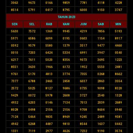
3063
9673
0166
9859
7781
4118
4228
8514
5791
0417
8795
6000
9150
3747
TAHUN 2023
SEN
SEL
RAB
KAM
JUM
SAB
MIN
5630
7572
1369
9945
4219
7856
5193
5971
6586
6099
0195
0603
1154
8917
0592
9579
5580
1379
3517
9477
4460
0010
7203
6424
5334
6991
3947
0540
6217
7611
5020
8356
9073
3695
1223
8551
3630
1966
6172
1952
5550
2481
9761
5170
4813
3774
7355
0268
8662
7377
6788
2465
2458
6037
2863
3554
2572
5025
8127
9686
0735
9098
8320
9429
0072
5978
2608
3727
2540
1328
4932
6203
0146
7134
7013
2039
2689
8028
0498
2156
2156
9708
8604
0940
7124
5464
9835
8969
9245
2489
9581
4942
6268
4487
9810
8544
1637
0442
1331
7119
2977
4626
7232
9190
3574