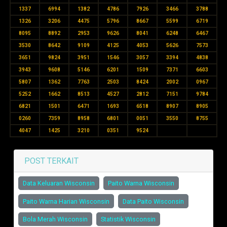
1337
6994
1382
4786
7926
3466
3788
1326
3206
4475
5796
8667
5599
6719
8095
8892
2953
9626
8041
6248
6467
3530
8642
9109
4125
4053
5626
7573
3651
9824
3951
1546
3057
3394
4838
3943
9608
5146
6201
1509
7371
6603
5807
1362
7763
2503
8424
2002
0967
5252
1662
8513
4527
2812
7151
9784
6821
1501
6471
1693
6518
8907
8905
0260
7359
8958
6801
0051
3550
8755
4047
1425
3210
0351
9524
POST TERKAIT
Data Keluaran Wisconsin
Paito Warna Wisconsin
Paito Warna Harian Wisconsin
Data Paito Wisconsin
Bola Merah Wisconsin
Statistik Wisconsin