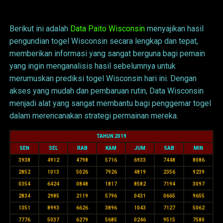
Data Wisconsin
Berikut ini adalah
Data Paito Wisconsin
menyajikan hasil
pengundian togel Wisconsin secara lengkap dan tepat,
memberikan informasi yang sangat berguna bagi pemain
yang ingin menganalisis hasil sebelumnya untuk
merumuskan prediksi togel Wisconsin hari ini. Dengan
akses yang mudah dan pembaruan rutin, Data Wisconsin
menjadi alat yang sangat membantu bagi penggemar togel
dalam merencanakan strategi permainan mereka.
TAHUN 2019
SEN
SEL
RAB
KAM
JUM
SAB
MIN
3938
4912
4798
5716
6933
7448
8086
2852
1013
5026
7926
4819
2356
9239
0354
6424
0848
1817
8582
7194
3097
2834
2985
2119
5796
0431
0665
9655
1351
8993
6626
3896
1043
7127
5062
7776
5037
6279
5685
0246
9515
7580