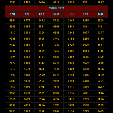
2080
8485
0486
4819
8612
9321
3082
TAHUN 2024
SEN
SEL
RAB
KAM
JUM
SAB
MIN
4861
9775
6972
5722
2367
9295
3509
4305
0085
5591
6569
3443
2861
4461
1917
0403
0329
6545
0242
1677
0347
9963
6435
3005
3492
9184
6256
5156
9120
9285
2767
1040
5720
9620
3891
2925
9436
9579
7230
5685
8634
1715
1594
6153
1151
8329
0489
5565
9420
7877
0464
3413
6073
8008
4629
2580
1017
4678
4665
7641
8420
8368
4566
1697
9068
2992
0973
6248
6415
0062
6687
9373
5953
9421
2740
2448
5351
1668
9029
9730
7472
1231
5349
9697
9158
6273
8539
8834
7255
7041
6846
2066
6529
6176
4594
5852
9289
3896
0298
4838
4056
1630
3583
7508
8535
3663
5909
6920
3944
5130
6223
8455