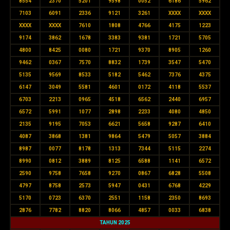
8554
2370
5201
9598
0052
6186
5962
7103
6091
2336
9121
3261
XXXX
XXXX
XXXX
XXXX
7610
1808
4766
4175
1223
9174
3862
1678
3383
9381
1721
5705
4800
8425
0080
1721
9370
8905
1260
9462
0367
7570
8832
1739
3547
5470
5135
9569
8533
5182
5462
7376
4375
6147
3049
5581
4601
0172
4118
5537
6703
2213
0965
4518
6562
2440
6957
6572
5991
1077
2898
2233
4080
4850
2135
9195
7053
6621
5658
9287
6410
4087
3868
1381
9864
5479
5057
3884
8987
0077
8178
1313
7344
5115
2274
8990
0812
3889
8125
6588
1141
6572
2590
9758
7658
9270
0867
6828
5508
4797
8758
2573
5947
0431
6768
4229
5170
0723
6370
2551
1158
2350
8693
2876
7782
8820
8066
4857
0033
6838
TAHUN 2025