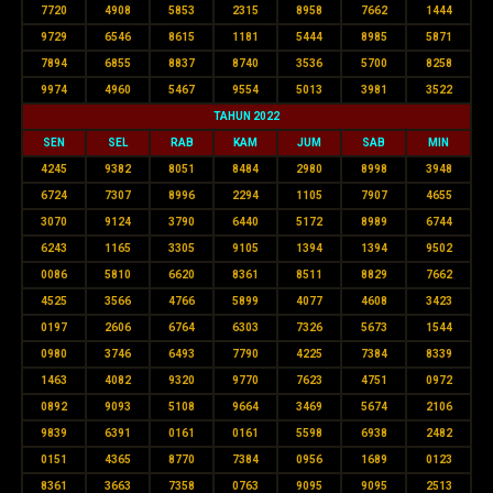
7720
4908
5853
2315
8958
7662
1444
9729
6546
8615
1181
5444
8985
5871
7894
6855
8837
8740
3536
5700
8258
9974
4960
5467
9554
5013
3981
3522
TAHUN 2022
SEN
SEL
RAB
KAM
JUM
SAB
MIN
4245
9382
8051
8484
2980
8998
3948
6724
7307
8996
2294
1105
7907
4655
3070
9124
3790
6440
5172
8989
6744
6243
1165
3305
9105
1394
1394
9502
0086
5810
6620
8361
8511
8829
7662
4525
3566
4766
5899
4077
4608
3423
0197
2606
6764
6303
7326
5673
1544
0980
3746
6493
7790
4225
7384
8339
1463
4082
9320
9770
7623
4751
0972
0892
9093
5108
9664
3469
5674
2106
9839
6391
0161
0161
5598
6938
2482
0151
4365
8770
7384
0956
1689
0123
8361
3663
7358
0763
9095
9095
2513