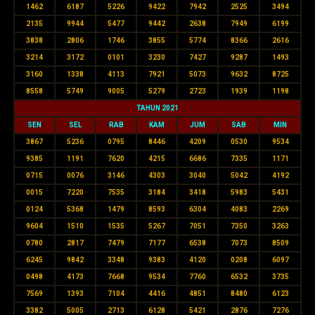
1462
6187
5226
9422
7942
2525
3494
2135
9944
5477
9442
2638
7949
6199
3838
2806
1746
3855
5774
8366
2616
3214
3172
0101
3230
7427
9287
1493
3160
1338
4113
7921
5073
9632
8725
8558
5749
9005
5279
2723
1939
1198
TAHUN 2021
SEN
SEL
RAB
KAM
JUM
SAB
MIN
3867
5236
0795
8446
4209
0530
9534
9385
1191
7620
4215
6686
7335
1171
0715
0076
3146
4303
3040
5042
4192
0015
7220
7535
3184
3418
5983
5431
0124
5368
1479
8593
6304
4083
2269
9604
1510
1535
5267
7051
7350
3263
0780
2817
7479
7177
6538
7073
8509
6245
9842
3348
9383
4120
0208
6097
0498
4173
7668
9534
7760
6532
3735
7569
1393
7104
4416
4851
8480
6123
3382
5005
2713
6128
5421
2876
7276