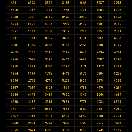
4991
6903
3374
3185
9866
8037
3283
3426
7937
1149
1935
1403
8084
0726
9538
4701
3987
0925
3212
1957
0073
4704
5852
2564
7219
3937
4001
2582
7971
9937
2968
2837
2213
8957
2531
3611
3330
0752
3659
0171
8869
6063
0846
0035
4893
9113
5969
1988
8572
4765
7387
2016
7127
0688
4034
4784
4876
7686
2090
6424
5683
2387
8090
0925
1839
4770
1196
1571
6112
9439
1874
9190
1795
4413
6970
0804
5252
9076
2706
4746
5233
4830
3379
9335
9557
7655
4123
1567
8781
4978
9234
9686
6146
3419
7892
3340
3266
4667
4988
4187
2913
7031
7778
1234
0529
0441
7067
0857
7888
8862
7847
9212
0457
1019
7564
5950
5545
8280
3351
5050
2424
9773
7615
2426
7713
7684
9525
2474
6736
3138
4515
1745
9087