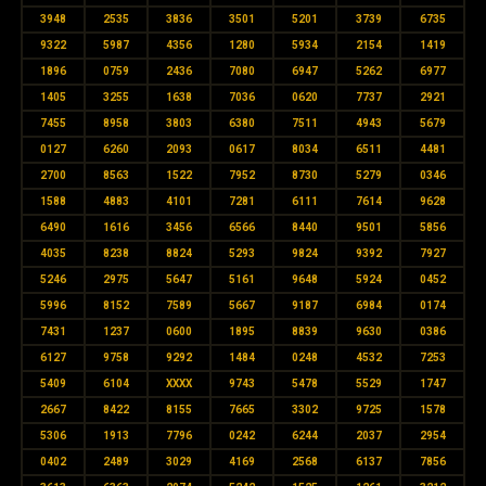
3948
2535
3836
3501
5201
3739
6735
9322
5987
4356
1280
5934
2154
1419
1896
0759
2436
7080
6947
5262
6977
1405
3255
1638
7036
0620
7737
2921
7455
8958
3803
6380
7511
4943
5679
0127
6260
2093
0617
8034
6511
4481
2700
8563
1522
7952
8730
5279
0346
1588
4883
4101
7281
6111
7614
9628
6490
1616
3456
6566
8440
9501
5856
4035
8238
8824
5293
9824
9392
7927
5246
2975
5647
5161
9648
5924
0452
5996
8152
7589
5667
9187
6984
0174
7431
1237
0600
1895
8839
9630
0386
6127
9758
9292
1484
0248
4532
7253
5409
6104
XXXX
9743
5478
5529
1747
2667
8422
8155
7665
3302
9725
1578
5306
1913
7796
0242
6244
2037
2954
0402
2489
3029
4169
2568
6137
7856