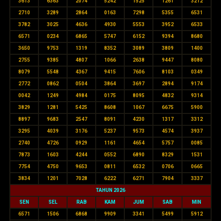
3613
6363
2074
5242
1525
1261
3212
2710
3289
2864
0163
7298
5355
6531
3782
3025
4636
4930
5553
3952
6533
6571
0234
6865
5747
6152
9394
8680
3650
9753
1319
8352
3089
3809
1400
2755
9385
4807
1066
2638
9447
8080
8079
5548
4367
9415
7606
8103
0349
2772
0862
0504
3864
3697
2894
9174
0042
1249
4984
0175
8095
4832
9314
3829
1281
5425
8608
1067
6675
5900
8897
9683
2547
8091
4230
1317
3312
3295
4039
3176
5237
9573
4574
3937
2740
4726
0929
1161
4654
5757
0085
7873
1603
4244
0552
6890
8329
1531
7754
4750
9653
0811
6532
0706
0665
3834
1201
7028
6222
6271
7904
3337
TAHUN 2026
SEN
SEL
RAB
KAM
JUM
SAB
MIN
6571
1506
6868
9909
3341
5499
5912