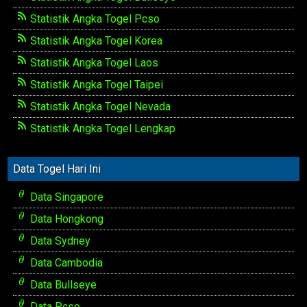
Statistik Angka Togel Pcso
Statistik Angka Togel Korea
Statistik Angka Togel Laos
Statistik Angka Togel Taipei
Statistik Angka Togel Nevada
Statistik Angka Togel Lengkap
Data Togel Hari Ini
Data Singapore
Data Hongkong
Data Sydney
Data Cambodia
Data Bullseye
Data Pcso