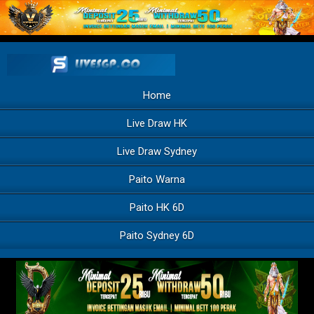
Home
Live Draw HK
Live Draw Sydney
Paito Warna
Paito HK 6D
Paito Sydney 6D