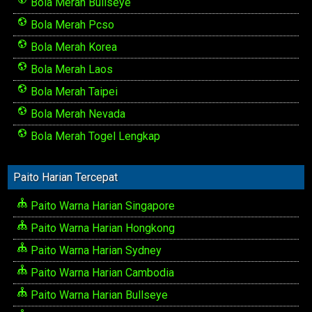
Bola Merah Bullseye
Bola Merah Pcso
Bola Merah Korea
Bola Merah Laos
Bola Merah Taipei
Bola Merah Nevada
Bola Merah Togel Lengkap
Paito Harian Tercepat
Paito Warna Harian Singapore
Paito Warna Harian Hongkong
Paito Warna Harian Sydney
Paito Warna Harian Cambodia
Paito Warna Harian Bullseye