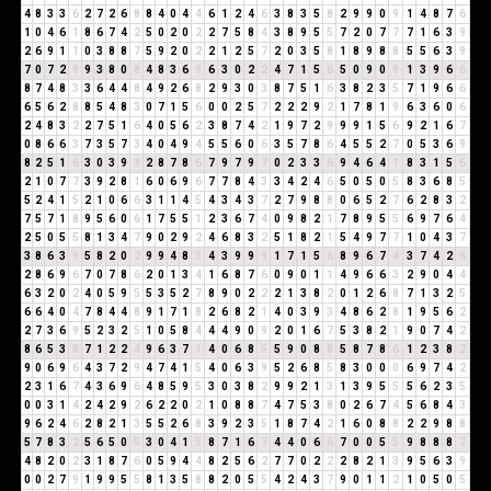
4
8
3
3
6
2
7
2
6
8
8
4
0
4
4
6
1
2
4
6
3
8
3
5
8
2
9
9
0
9
1
4
8
7
6
1
0
4
6
1
8
6
7
4
2
5
0
2
0
2
2
7
5
8
4
3
8
9
5
5
7
2
0
7
7
7
1
6
3
9
2
6
9
1
1
0
3
8
8
7
5
9
2
0
2
2
1
2
5
7
2
0
3
5
8
1
8
9
8
8
5
5
6
3
9
7
0
7
2
9
9
3
8
0
8
4
8
3
6
9
6
3
0
2
2
4
7
1
5
6
5
0
9
0
9
1
3
9
6
6
8
7
4
8
3
3
6
4
4
8
4
9
2
6
8
2
9
3
0
3
8
7
5
1
6
3
8
2
3
5
7
1
9
6
6
6
5
6
2
8
8
5
4
8
3
0
7
1
5
6
0
0
2
5
7
2
2
2
9
2
1
7
8
1
9
6
3
6
0
6
2
4
8
3
2
2
7
5
1
6
4
0
5
6
2
3
8
7
4
2
1
9
7
2
9
9
9
1
5
6
9
2
1
6
7
0
8
6
6
3
7
3
5
7
3
4
0
4
9
4
5
5
6
0
6
3
5
7
8
6
4
5
5
2
7
0
5
3
6
9
8
2
5
1
6
3
0
3
9
3
2
8
7
8
6
7
9
7
9
7
0
2
3
3
6
9
4
6
4
1
8
3
1
5
6
2
1
0
7
7
3
9
2
8
1
6
0
6
9
6
7
7
8
4
3
3
4
2
4
6
5
0
5
0
5
8
3
6
8
5
5
2
4
1
5
2
1
0
6
6
3
1
1
4
5
4
3
4
3
7
2
7
9
8
8
0
6
5
2
7
6
2
8
3
2
7
5
7
1
8
9
5
6
0
6
1
7
5
5
1
2
3
6
7
4
0
9
8
2
1
7
8
9
5
5
6
9
7
6
4
2
5
0
5
5
8
1
3
4
7
9
0
2
9
2
4
6
8
3
2
5
1
8
2
1
5
4
9
7
7
1
0
4
3
7
3
8
6
3
9
5
8
2
0
2
9
9
4
8
3
4
3
9
9
9
1
7
1
5
6
8
9
6
7
4
3
7
4
2
6
2
8
6
9
6
7
0
7
8
6
2
0
1
3
4
1
6
8
7
6
0
9
0
1
1
4
9
6
6
3
2
9
0
4
4
6
3
2
0
2
4
0
5
9
5
5
3
5
2
7
8
9
0
2
2
2
1
3
8
2
0
1
2
6
8
7
1
3
2
5
6
6
4
0
4
7
8
4
4
8
9
1
7
1
8
2
6
8
2
1
4
0
3
9
3
4
8
6
2
8
1
9
5
6
2
2
7
3
6
9
5
2
3
2
5
1
0
5
8
4
4
4
9
0
9
2
0
1
6
7
5
3
8
2
1
9
0
7
4
2
8
6
5
3
8
7
1
2
2
4
9
6
3
7
1
4
0
6
8
5
5
9
0
8
8
5
8
7
8
6
1
2
3
8
2
9
0
6
9
6
4
3
7
2
9
4
7
4
1
5
4
0
6
3
9
5
2
6
8
5
8
3
0
0
0
6
9
7
4
2
2
3
1
6
7
4
3
6
9
6
4
8
5
9
5
3
0
3
8
2
9
9
2
1
3
1
3
9
5
5
5
6
2
3
5
0
0
3
1
4
2
4
2
9
2
6
2
2
0
2
1
0
8
8
7
4
7
5
3
8
0
2
6
7
4
5
6
8
4
3
9
6
2
4
6
2
8
2
1
3
5
5
2
6
8
3
9
2
3
5
1
8
7
4
2
1
6
0
8
8
2
2
9
8
8
5
7
8
3
2
5
6
5
0
5
3
0
4
1
5
8
7
1
6
7
4
4
0
6
6
7
0
0
5
5
9
8
8
8
7
4
8
2
0
2
3
1
8
7
6
0
5
9
4
4
8
2
5
6
2
7
7
0
2
2
2
8
2
1
3
9
5
6
3
9
0
0
2
7
9
1
9
9
5
5
8
1
3
5
8
8
2
0
5
5
4
2
4
3
7
9
0
1
1
2
1
0
5
0
5