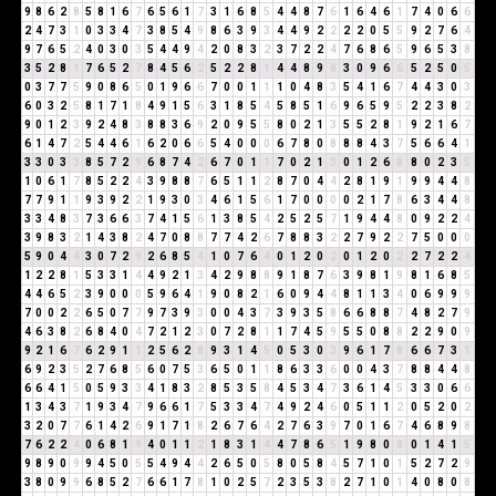
9
8
6
2
8
5
8
1
6
7
6
5
6
1
7
3
1
6
8
5
4
4
8
7
6
1
6
4
6
1
7
4
0
6
6
2
4
7
3
1
0
3
3
4
7
3
8
5
4
9
8
6
3
9
3
4
4
9
2
2
2
2
0
5
5
9
2
7
6
4
9
7
6
5
2
4
0
3
0
3
5
4
4
9
4
2
0
8
3
2
3
7
2
2
4
7
6
8
6
5
9
6
5
3
8
3
5
2
8
1
7
6
5
2
7
8
4
5
6
2
5
2
2
8
1
4
4
8
9
8
3
0
9
6
6
5
2
5
0
5
0
3
7
7
5
9
0
8
6
5
0
1
9
6
6
7
0
0
1
1
1
0
4
8
3
5
4
1
6
7
4
4
3
0
3
6
0
3
2
5
8
1
7
1
8
4
9
1
5
6
3
1
8
5
4
5
8
5
1
6
9
6
5
9
5
2
2
3
8
2
9
0
1
2
3
9
2
4
8
3
8
8
3
6
9
2
0
9
5
5
8
0
2
1
3
5
5
2
8
1
9
2
1
6
7
6
1
4
7
2
5
4
4
6
1
6
2
0
6
6
5
4
0
0
0
6
7
8
0
8
8
8
4
3
7
5
6
6
4
1
3
3
0
3
3
8
5
7
2
9
6
8
7
4
2
6
7
0
1
1
7
0
2
1
3
0
1
2
6
8
8
0
2
3
5
1
0
6
1
7
8
5
2
2
4
3
9
8
8
7
6
5
1
1
2
8
7
0
4
4
2
8
1
9
1
9
9
4
4
8
7
7
9
1
1
9
3
9
2
2
1
9
3
0
3
4
6
1
5
6
1
7
0
0
0
0
2
1
7
8
6
3
4
4
8
3
3
4
8
3
7
3
6
6
3
7
4
1
5
6
1
3
8
5
4
2
5
2
5
7
1
9
4
4
8
0
9
2
2
4
3
9
8
3
2
1
4
3
8
2
4
7
0
8
8
7
7
4
2
6
7
8
8
3
2
2
7
9
2
2
7
5
0
0
0
5
9
0
4
4
3
0
7
2
9
2
6
8
5
4
1
0
7
6
4
0
1
2
0
2
0
1
2
0
2
2
7
2
2
4
1
2
2
8
1
5
3
3
1
4
4
9
2
1
3
4
2
9
8
8
9
1
8
7
6
3
9
8
1
9
8
1
6
8
5
4
4
6
5
2
3
9
0
0
0
5
9
6
4
1
9
0
8
2
1
6
0
9
4
4
8
1
1
3
4
0
6
9
9
9
7
0
0
2
2
6
5
0
7
7
9
7
3
9
3
0
0
4
3
7
3
9
3
5
8
6
6
8
8
7
4
8
2
7
9
4
6
3
8
2
6
8
4
0
4
7
2
1
2
3
0
7
2
8
1
1
7
4
5
9
5
5
0
8
8
2
2
9
0
9
9
2
1
6
7
6
2
9
1
1
2
5
6
2
8
9
3
1
4
5
0
5
3
0
3
9
6
1
7
8
6
6
7
3
1
6
9
2
3
5
2
7
6
8
5
6
0
7
5
3
6
5
0
1
1
8
6
3
3
6
0
0
4
3
7
8
8
4
4
8
6
6
4
1
5
0
5
9
3
3
4
1
8
3
2
8
5
3
5
8
4
5
3
4
7
3
6
1
4
5
3
3
0
6
6
1
3
4
3
7
1
9
3
4
7
9
6
6
1
7
5
3
3
4
7
4
9
2
4
6
0
5
1
1
2
0
5
2
0
2
3
2
0
7
7
6
1
4
2
6
9
1
7
1
8
2
6
7
6
4
2
7
6
3
9
7
0
1
6
7
4
6
8
9
8
7
6
2
2
4
0
6
8
1
9
4
0
1
1
2
1
8
3
1
4
4
7
8
6
5
1
9
8
0
8
0
1
4
1
5
9
8
9
0
9
9
4
5
0
5
5
4
9
4
4
2
6
5
0
5
8
0
5
8
4
5
7
1
0
1
5
2
7
2
9
3
8
0
9
9
6
8
5
2
7
6
6
1
7
8
1
0
2
5
7
2
3
5
3
8
2
7
1
0
1
4
0
8
0
8