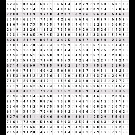
6
2
3
6
9
8
8
4
3
7
6
0
0
1
1
6
6
1
4
5
4
2
2
9
2
9
2
6
8
5
6
0
1
3
4
8
8
6
1
7
5
8
5
4
9
7
0
0
5
5
4
0
8
6
5
7
4
8
3
2
3
9
8
4
3
5
7
0
4
4
7
2
8
8
7
1
1
8
9
8
3
7
1
8
9
4
2
8
7
6
6
2
2
6
8
5
6
2
4
6
6
4
6
9
6
5
0
9
0
9
6
2
5
7
3
7
4
5
8
4
4
2
2
6
8
5
6
1
6
7
7
8
9
9
9
6
1
5
9
5
8
8
6
7
4
0
1
7
3
1
5
7
0
5
5
7
9
9
5
5
4
4
4
1
5
2
2
8
1
9
0
6
8
7
6
2
6
1
9
1
2
1
2
6
8
1
1
5
2
7
7
3
7
8
6
4
9
2
0
2
3
5
2
6
8
1
7
3
8
2
1
0
3
1
4
9
3
6
5
2
9
7
4
5
9
3
8
1
0
1
4
8
3
2
5
3
3
6
8
5
5
4
9
3
3
6
2
6
4
1
2
1
9
9
9
8
0
5
4
9
3
4
7
5
3
7
6
8
7
6
4
0
3
0
3
2
7
3
4
7
0
8
0
1
1
4
5
7
8
6
3
6
0
3
3
2
9
5
9
5
6
7
6
2
8
5
7
9
6
6
9
4
4
8
3
7
8
9
5
5
1
6
1
0
1
3
2
8
3
2
8
1
4
4
8
2
5
6
3
9
1
9
7
5
3
2
0
2
9
2
8
1
5
6
2
8
8
6
1
7
6
5
6
8
5
3
1
2
6
8
4
9
2
9
2
5
7
3
4
7
2
8
0
5
5
0
7
0
2
2
5
9
9
2
2
7
1
4
8
3
8
0
7
3
1
4
2
5
4
9
5
2
2
7
9
1
8
2
1
3
6
7
1
4
5
6
5
6
0
6
7
3
9
5
5
9
8
6
2
8
2
1
3
3
6
7
5
5
8
4
5
2
0
6
6
6
4
9
0
9
7
9
8
1
9
4
0
4
2
6
5
6
9
8
8
1
8
3
7
1
6
9
9
1
1
8
8
2
1
3
3
1
5
3
8
0
3
3
2
5
2
4
9
6
6
4
1
7
0
7
8
5
3
2
5
9
3
7
8
6
2
0
9
5
5
7
8
3
7
1
2
9
3
8
2
4
4
0
1
1
1
5
6
6
3
3
3
4
0
4
9
3
9
2
2
2
7
7
0
7
3
0
1
9
1
4
5
4
2
6
5
1
0
3
3
7
5
0
6
6
8
5
9
6
6
0
6
8
7
6
5
4
5
2
7
5
4
3
8
2
3
0
1
1
2
7
9
7
3
1
1
1
5
2
7
8
0
5
9
5
1
4
3
1
4
1
0
3
6
9
2
5
9
6
6
0
3
0
4
4
6
8
6
8
5
7
1
3
3
6
9
9
5
0
5
4
6
5
7
3
2
0
3
4
7
8
8
1
3
4
4
4
9
3
3
0
8
7
6
4
1
5
2
0
2
7
4
8
1
9
6
6
1
2
3
0
9
1
9
1
0
5
4
0
4
3
4
8
2
1
9
1
7
5
3
5
0
4
3
7
9
4
4
6
1
6
8
2
5
7
3
0
7
7
5
6
1
1
0
1
3
9
1
3
4
7
2
4
8
3
8
0
9
2
2
1
4
5
6
2
0
1
0
5
5
5
6
6
2
8
8
2
7
0
7
6
9
3
1
4
4
0
4
6
1
8
4
5
0
5
8
0
1
1
2
2
5
2
9
2
5
5
4
1
5
7
1
6
1
7
7
3
4
0
4
5
1
4
6
1
5
9
9
3
3
3
5
0
4
4
9
6
6
3
9
2
9
0
1
1
4
4
2
0
2
7
9
6
6
3
0
3
5
3
8
0
3
7
9
7
4
9
5
0
5
5
8
4
6
1
1
0
2
5
7
2
3
5
3
8
9
1
2
8
1
4
7
9
7
7
1
9
4
4
8
0
4
0
2
2
2
9
3
2
5
7
9
1
5
6