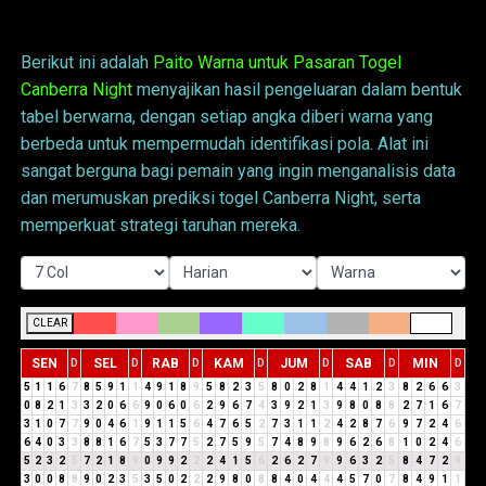
Paito Warna Canberra Night
Berikut ini adalah
Paito Warna untuk Pasaran Togel
Canberra Night
menyajikan hasil pengeluaran dalam bentuk
tabel berwarna, dengan setiap angka diberi warna yang
berbeda untuk mempermudah identifikasi pola. Alat ini
sangat berguna bagi pemain yang ingin menganalisis data
dan merumuskan prediksi togel Canberra Night, serta
memperkuat strategi taruhan mereka.
CLEAR
SEN
SEL
RAB
KAM
JUM
SAB
MIN
D
D
D
D
D
D
D
5
1
1
6
7
8
5
9
1
1
4
9
1
8
9
5
8
2
3
5
8
0
2
8
1
4
4
1
2
3
8
2
6
6
3
0
8
2
1
3
3
2
0
6
6
9
0
6
0
6
2
9
6
7
4
3
9
2
1
3
9
8
0
8
8
2
7
1
6
7
3
1
0
7
7
9
0
4
6
1
9
1
1
5
6
4
7
6
5
2
7
3
1
1
2
4
2
8
7
6
9
7
2
4
6
6
4
0
3
3
8
8
1
6
7
5
3
7
7
5
2
7
5
9
5
7
4
8
9
8
9
6
2
6
8
1
0
2
4
6
5
2
3
2
5
7
2
1
8
9
0
9
9
2
2
2
4
1
5
6
2
6
2
7
9
9
6
3
2
5
8
4
7
2
9
3
0
0
8
8
9
0
2
3
5
3
5
0
2
2
2
9
8
0
8
8
4
0
4
4
4
5
7
0
7
8
4
9
1
1