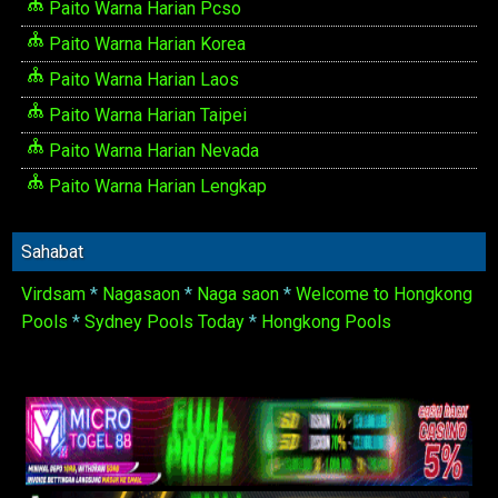
Paito Warna Harian Pcso
Paito Warna Harian Korea
Paito Warna Harian Laos
Paito Warna Harian Taipei
Paito Warna Harian Nevada
Paito Warna Harian Lengkap
Sahabat
Virdsam
*
Nagasaon
*
Naga saon
*
Welcome to Hongkong
Pools
*
Sydney Pools Today
*
Hongkong Pools