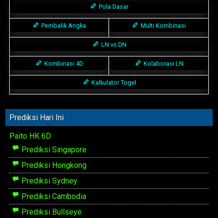
Pola Dasar
Pembalik Angka
Multi Kombinasi
LN vs DN
Kombinasi 4D
Kolaborasi LN
Kalkulator Togel
Prediksi Hari Ini
Paito HK 6D
Prediksi Singapore
Prediksi Hongkong
Prediksi Sydney
Prediksi Cambodia
Prediksi Bullseye