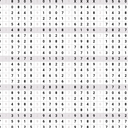
7
2
8
3
0
5
5
0
1
8
1
9
X
X
X
X
X
9
5
6
0
6
7
0
8
5
3
8
9
0
7
8
6
0
9
4
4
8
6
8
5
3
9
6
2
4
4
5
9
1
0
0
7
7
1
4
3
8
2
1
4
3
8
9
9
1
7
1
7
8
2
7
4
1
5
1
6
5
8
4
4
0
6
0
6
6
5
4
5
3
8
9
1
6
9
6
6
2
2
9
2
7
4
7
8
5
3
4
8
0
2
2
8
0
1
8
9
5
1
9
6
6
2
8
2
7
3
4
6
4
7
4
2
1
0
2
6
8
6
5
1
6
7
7
4
6
9
8
6
0
6
2
8
1
0
9
8
3
2
9
9
8
2
1
1
0
3
3
6
9
3
7
3
6
9
4
6
9
8
8
7
8
5
6
2
8
0
8
4
7
7
0
7
4
8
3
4
0
3
0
3
2
7
1
5
6
3
2
3
1
1
9
9
4
7
2
9
9
1
5
3
8
3
7
4
8
3
3
9
2
4
0
1
4
6
2
1
3
8
8
2
2
4
5
2
8
9
8
5
8
2
3
6
5
0
9
5
0
5
4
7
3
8
2
3
4
5
3
8
9
9
3
4
5
9
7
1
3
8
2
8
6
5
2
7
5
0
1
7
8
5
7
4
2
3
6
7
2
8
0
8
4
1
3
6
9
1
4
0
0
0
6
7
8
1
7
9
3
0
6
2
8
2
8
3
8
2
8
2
0
3
3
3
7
2
1
9
9
8
9
3
2
5
6
0
8
8
7
0
7
5
2
7
3
0
6
0
5
5
9
5
6
8
5
7
5
1
5
6
2
4
3
7
1
4
9
6
0
9
9
4
9
8
6
5
9
7
9
6
6
6
2
4
2
6
7
4
3
8
0
6
6
4
3
2
5
8
4
5
7
3
5
8
1
0
1
8
7
2
3
6
7
3
1
9
2
2
9
4
3
1
4
9
5
8
9
8
9
5
9
2
7
8
5
9
1
8
9
6
8
5
4
9
7
1
8
0
8
0
9
7
7
9
5
0
1
2
5
7
3
2
1
3
4
9
7
8
2
1
7
0
7
2