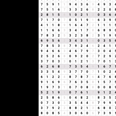
7
5
9
1
1
9
4
3
6
9
4
9
3
7
5
1
6
7
3
3
2
6
8
2
2
0
2
8
1
5
6
1
0
2
1
3
0
3
6
7
1
7
0
7
0
5
1
9
1
6
3
9
4
1
1
8
9
1
6
4
7
2
1
1
1
1
1
6
6
3
3
4
1
7
8
6
8
9
7
8
3
2
5
3
2
3
8
2
3
1
9
6
9
5
6
2
3
4
3
1
4
0
3
5
7
8
5
3
8
7
9
2
4
6
2
4
1
9
4
6
6
3
4
6
7
9
7
3
0
4
2
5
2
6
8
0
9
2
0
2
7
2
9
3
7
0
3
3
0
1
2
1
3
7
0
1
6
2
6
8
5
7
3
5
4
9
1
6
7
3
3
5
4
9
3
7
7
0
7
1
0
2
6
1
2
2
4
8
7
8
7
6
4
7
6
9
1
6
9
6
7
6
3
5
8
1
5
7
1
9
7
3
1
0
7
0
8
8
0
0
8
5
2
1
9
1
0
7
6
1
7
9
1
2
2
5
8
6
5
0
4
8
2
1
8
3
5
0
7
3
0
3
3
5
4
4
8
7
9
9
3
7
9
2
2
8
8
2
1
3
6
8
0
8
0
8
5
4
3
0
6
0
6
7
3
9