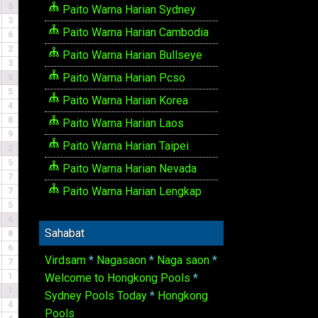
5
Paito Warna Harian Sydney
3
Paito Warna Harian Cambodia
6
2
Paito Warna Harian Bullseye
3
Paito Warna Harian Pcso
8
5
Paito Warna Harian Korea
4
8
Paito Warna Harian Laos
9
Paito Warna Harian Taipei
2
5
Paito Warna Harian Nevada
7
Paito Warna Harian Lengkap
7
5
6
Sahabat
8
6
Virdsam
*
Nagasaon
*
Naga saon
*
7
1
Welcome to Hongkong Pools
*
1
Sydney Pools Today
*
Hongkong
4
Pools