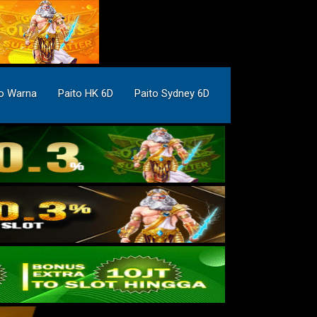
to Warna
Paito HK 6D
Paito Sydney 6D