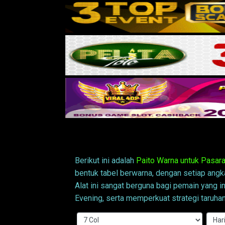
Paito 
Berikut ini adalah
Paito Warna untuk Pasar
bentuk tabel berwarna, dengan setiap angk
Alat ini sangat berguna bagi pemain yang 
Evening, serta memperkuat strategi taruha