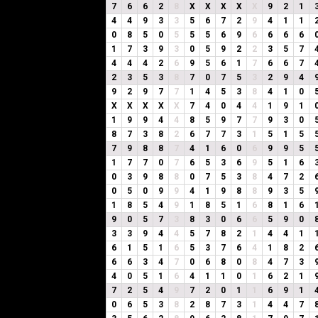
7
6
6
2
8
X
X
X
X
X
9
2
1
4
4
9
3
3
5
6
7
2
9
4
1
1
0
8
5
0
5
5
5
6
9
6
6
6
6
1
7
3
9
3
0
5
9
2
2
3
5
7
4
4
4
2
6
9
5
6
1
7
6
6
7
2
3
5
3
8
7
0
7
5
3
2
9
4
9
2
9
7
7
1
4
5
3
8
4
1
0
X
X
X
X
X
7
4
0
4
4
1
9
1
1
9
9
4
4
8
5
9
7
7
9
3
0
8
7
3
8
2
6
7
7
3
1
5
1
5
7
9
8
8
7
4
1
6
0
6
9
9
5
1
7
7
0
7
6
5
3
6
9
5
1
6
0
3
9
8
8
0
7
5
3
8
4
7
2
0
5
0
9
9
4
1
9
8
8
9
3
5
1
8
5
4
9
1
8
5
1
6
8
1
6
9
0
5
7
3
8
3
0
6
6
5
9
0
3
3
9
4
4
5
7
8
2
1
4
4
1
6
1
5
1
6
5
3
7
6
4
1
8
2
6
6
3
4
7
0
6
8
0
8
4
7
3
4
0
5
1
6
4
1
1
0
1
6
2
1
7
2
5
4
9
7
2
0
1
1
6
9
1
0
6
5
3
8
2
8
7
3
1
4
4
7