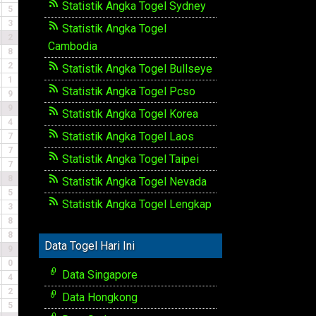
Statistik Angka Togel Sydney
5
3
Statistik Angka Togel
2
Cambodia
8
2
Statistik Angka Togel Bullseye
1
Statistik Angka Togel Pcso
9
9
Statistik Angka Togel Korea
4
Statistik Angka Togel Laos
7
7
Statistik Angka Togel Taipei
7
8
Statistik Angka Togel Nevada
5
Statistik Angka Togel Lengkap
3
8
8
Data Togel Hari Ini
9
0
Data Singapore
4
2
Data Hongkong
5