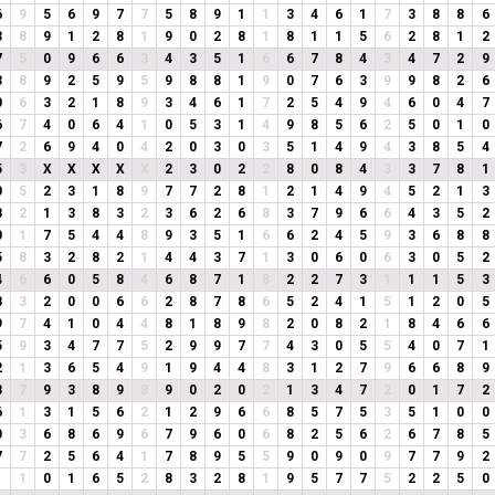
6
9
5
6
9
7
7
5
8
9
1
1
3
4
6
1
7
3
8
8
6
3
8
9
1
2
8
1
9
0
2
8
1
8
1
1
5
6
2
8
1
2
7
5
0
9
6
6
3
4
3
5
1
6
6
7
8
4
3
4
7
2
9
3
8
9
2
5
9
5
9
8
8
1
9
0
7
6
3
9
9
8
2
6
0
6
3
2
1
8
9
3
4
6
1
7
2
5
4
9
4
6
0
4
7
6
7
4
0
6
4
1
0
5
3
1
4
9
8
5
6
2
5
0
1
0
7
2
6
9
4
0
4
2
0
3
0
3
5
1
4
9
4
3
8
5
4
5
3
X
X
X
X
X
2
3
0
2
2
8
0
8
4
3
3
7
8
1
0
5
2
3
1
8
9
7
7
2
8
1
2
1
4
9
4
5
2
1
3
8
2
1
3
8
3
2
3
6
2
6
8
3
7
9
6
6
4
3
5
2
0
1
7
5
4
4
8
9
3
5
1
6
6
2
4
5
9
3
6
8
8
5
8
3
2
8
2
1
4
4
3
7
1
3
0
6
0
6
3
0
5
2
4
6
6
0
5
8
4
6
8
7
1
8
2
2
7
3
1
1
1
5
3
8
3
2
0
0
6
6
2
8
7
8
6
5
2
4
1
5
1
2
0
5
9
7
4
1
0
4
4
8
1
8
9
8
2
0
8
2
1
8
4
6
6
5
9
3
4
7
7
5
2
9
9
7
7
4
3
0
5
5
4
0
7
1
2
1
3
6
5
4
9
1
9
4
4
8
3
1
2
7
9
6
6
8
9
8
7
9
3
8
9
8
9
0
2
0
2
1
3
4
7
2
0
1
7
2
6
1
3
1
5
6
2
1
2
9
6
6
8
5
7
5
3
5
1
0
0
0
3
6
8
6
9
6
7
9
6
0
6
8
2
5
6
2
6
7
8
5
7
7
2
5
6
4
1
7
8
9
5
5
9
0
9
0
9
7
7
9
2
1
1
0
1
6
5
2
8
3
2
8
1
9
5
7
7
5
2
2
5
0