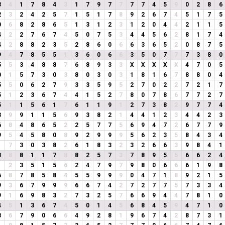
3
4
1
7
8
4
3
1
7
9
7
7
7
7
4
5
9
0
2
8
6
2
3
2
4
2
5
7
1
5
1
7
8
9
2
6
7
4
5
1
7
5
0
6
8
2
8
6
5
1
3
1
2
3
1
2
0
4
4
2
1
1
5
4
2
2
7
6
7
4
5
0
7
5
3
4
4
5
6
2
8
1
7
4
4
2
8
8
2
3
5
2
8
6
0
6
6
3
6
5
2
0
8
7
5
9
4
7
8
5
5
1
3
6
0
6
6
3
5
0
7
7
7
3
8
0
5
5
3
4
8
8
7
6
8
9
3
3
X
X
X
X
X
4
7
0
5
0
1
5
7
3
0
3
8
0
3
0
3
1
8
1
6
7
8
8
0
4
5
5
0
6
2
7
9
3
3
5
9
5
2
7
0
2
2
7
2
1
7
5
1
2
3
6
7
4
4
1
5
2
7
8
0
7
8
6
7
7
2
7
5
1
1
5
6
1
7
6
1
1
9
1
2
7
3
8
2
9
7
7
4
3
9
9
1
1
5
6
9
3
8
2
1
4
4
1
2
3
4
4
2
3
6
8
4
8
6
5
2
2
5
7
7
5
6
9
4
7
2
6
7
7
9
9
5
4
5
8
0
8
9
2
9
9
9
5
6
2
3
5
8
4
3
4
1
7
3
0
3
8
2
6
1
8
3
2
3
2
6
6
3
9
8
4
1
8
8
8
1
1
7
8
8
2
5
7
3
7
8
9
5
5
6
6
2
4
1
2
3
5
1
5
6
2
4
7
9
7
9
8
0
6
6
6
1
9
8
6
8
7
8
5
8
4
5
5
9
9
9
0
4
7
1
8
9
2
1
5
9
3
6
7
9
9
9
6
6
7
4
2
7
2
7
7
5
7
3
3
4
9
1
6
9
8
3
2
7
3
2
5
7
6
6
9
4
4
7
8
1
0
4
5
1
3
6
7
4
5
0
1
4
5
6
8
4
5
9
4
7
1
0
8
6
7
9
0
6
6
4
9
2
8
1
9
6
7
4
2
8
7
3
1