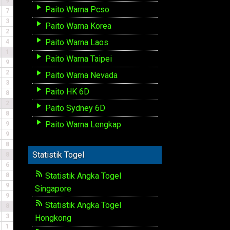
9
Paito Warna Pcso
7
3
Paito Warna Korea
2
Paito Warna Laos
4
1
Paito Warna Taipei
9
2
Paito Warna Nevada
3
Paito HK 6D
8
2
Paito Sydney 6D
8
Paito Warna Lengkap
9
9
8
Statistik Togel
8
6
Statistik Angka Togel
8
9
Singapore
9
Statistik Angka Togel
8
3
Hongkong
1