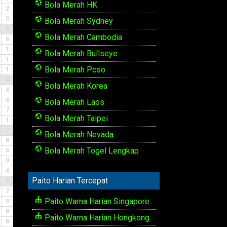
Bola Merah HK
2
5
Bola Merah Sydney
6
Bola Merah Cambodia
6
1
Bola Merah Bullseye
1
Bola Merah Pcso
1
4
Bola Merah Korea
4
4
Bola Merah Laos
7
Bola Merah Taipei
1
7
Bola Merah Nevada
8
Bola Merah Togel Lengkap
4
9
4
Paito Harian Tercepat
4
7
Paito Warna Harian Singapore
9
8
Paito Warna Harian Hongkong
8