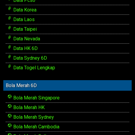
Data Pcso
Data Korea
Data Laos
Data Taipei
Data Nevada
Data HK 6D
Data Sydney 6D
Data Togel Lengkap
Bola Merah 6D
Bola Merah Singapore
Bola Merah HK
Bola Merah Sydney
Bola Merah Cambodia