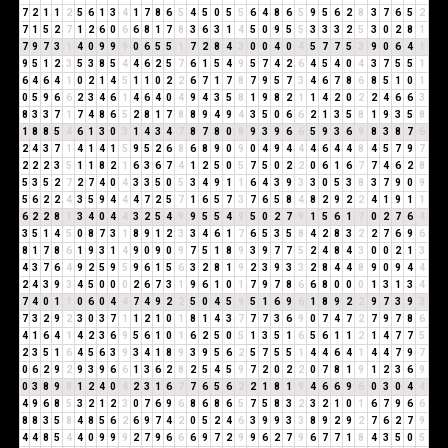
7
2
1
1
2
5
6
1
3
4
1
7
8
6
5
4
5
0
5
5
6
4
8
6
5
9
5
6
2
8
3
7
6
5
2
7
1
5
2
7
1
2
6
0
6
6
8
1
7
8
3
6
3
1
4
5
0
9
5
5
3
3
3
2
5
3
0
2
8
1
7
9
7
3
1
4
0
9
9
9
0
6
5
5
1
7
2
8
4
3
0
0
4
0
4
5
7
7
5
3
9
0
6
4
1
9
5
1
2
3
5
3
8
5
4
4
6
2
5
7
6
1
5
4
9
5
7
4
2
6
4
5
4
0
4
3
7
5
5
1
6
4
6
4
1
0
2
1
4
5
1
1
0
2
2
6
7
1
7
8
7
9
5
7
3
4
6
7
8
6
8
5
1
0
1
0
5
9
6
6
2
3
4
6
1
4
6
4
0
4
9
4
3
5
8
1
9
8
2
1
1
4
2
0
2
2
4
6
6
3
8
3
3
7
1
7
4
8
6
5
2
8
1
7
8
8
9
4
9
4
3
5
0
6
6
2
1
3
5
8
1
9
3
5
8
1
8
8
5
4
6
1
3
0
3
1
4
3
4
7
8
7
8
0
8
9
3
9
6
6
5
9
3
6
9
8
3
8
7
6
2
4
3
7
1
4
1
4
1
5
9
5
2
6
8
6
8
9
0
9
0
4
9
4
4
4
6
4
4
8
4
5
7
9
7
2
2
2
3
5
1
1
8
2
1
6
3
6
7
4
1
2
5
0
5
7
5
0
2
2
0
6
1
6
7
7
4
6
2
8
5
3
5
2
7
2
7
4
0
4
3
3
5
0
5
3
4
9
1
1
6
4
3
9
3
3
0
5
3
8
3
7
9
0
9
5
6
2
2
4
3
5
9
4
4
4
7
2
5
7
1
6
5
7
3
7
6
5
8
4
8
2
9
2
2
4
1
9
1
1
6
2
2
8
1
3
4
0
4
4
3
2
5
4
9
9
5
5
4
9
5
0
2
7
9
1
5
6
1
7
0
2
7
6
4
3
5
1
4
5
0
8
7
3
1
8
9
1
2
3
3
4
6
1
7
6
5
3
5
8
4
2
8
3
2
2
7
6
9
6
8
1
7
8
6
1
9
3
1
4
9
0
9
0
9
7
5
1
8
9
3
9
7
7
5
2
4
8
4
3
0
0
2
1
3
4
3
7
6
4
9
2
5
9
5
9
6
1
5
6
3
2
8
1
9
2
3
9
3
3
2
8
4
4
8
9
0
9
4
4
2
4
3
9
3
4
5
0
0
0
2
6
7
3
1
9
6
1
0
1
7
9
7
8
6
6
8
0
0
0
1
3
1
3
4
7
4
0
1
1
0
6
0
4
4
7
4
9
2
2
5
0
4
5
9
5
1
6
9
6
1
8
9
2
2
9
7
3
9
3
7
3
2
9
2
3
0
3
7
1
1
2
1
0
1
8
1
4
3
7
7
7
3
6
9
0
7
4
7
2
7
9
7
8
6
4
1
6
4
1
4
2
3
6
9
5
6
1
0
1
6
2
5
0
5
1
3
5
1
6
5
6
1
1
2
1
4
7
7
5
2
3
5
1
6
4
5
6
3
9
3
4
1
8
9
3
9
5
6
2
5
7
5
5
1
4
4
6
4
1
4
4
7
9
7
0
6
2
9
2
9
3
9
6
6
1
3
6
2
8
2
5
4
5
9
7
2
0
2
2
0
7
8
1
9
1
2
3
6
9
0
3
8
9
8
1
2
4
0
4
2
3
1
6
7
7
6
5
6
2
2
1
8
1
9
4
6
6
9
6
0
3
0
4
4
4
9
6
8
5
3
2
1
2
3
0
7
6
9
6
8
6
8
6
5
7
5
8
3
2
3
2
1
0
1
6
7
9
6
6
8
8
3
5
8
4
8
5
6
2
6
9
7
4
2
0
5
2
4
6
3
9
9
3
3
8
9
2
9
2
7
6
2
7
9
4
4
8
5
4
4
0
9
9
9
2
7
9
6
6
6
9
7
2
9
9
6
2
7
9
6
7
7
1
8
4
3
5
0
5