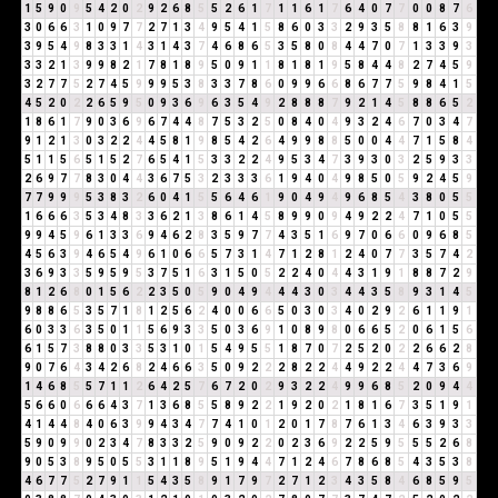
1
5
9
0
9
5
4
2
0
2
9
2
6
8
5
5
2
6
1
7
1
1
6
1
7
6
4
0
7
7
0
0
8
7
6
3
0
6
6
3
1
0
9
7
7
2
7
1
3
4
9
5
4
1
5
8
6
0
3
3
2
9
3
5
8
8
1
6
3
9
3
9
5
4
9
8
3
3
1
4
3
1
4
3
7
4
6
8
6
5
3
5
8
0
8
4
4
7
0
7
1
3
3
9
3
3
3
2
1
3
9
9
8
2
1
7
8
1
8
9
5
0
9
1
1
8
1
8
1
9
5
8
4
4
8
2
7
4
5
9
3
2
7
7
5
2
7
4
5
9
9
9
5
3
8
3
3
7
8
6
0
9
9
6
6
8
6
7
7
5
9
8
4
1
5
4
5
2
0
2
2
6
5
9
5
0
9
3
6
9
6
3
5
4
9
2
8
8
8
7
9
2
1
4
5
8
8
6
5
2
1
8
6
1
7
9
0
3
6
9
6
7
4
4
8
7
5
3
2
5
0
8
4
0
4
9
3
2
4
6
7
0
3
4
7
9
1
2
1
3
0
3
2
2
4
4
5
8
1
9
8
5
4
2
6
4
9
9
8
8
5
0
0
4
4
7
1
5
8
4
5
1
1
5
6
5
1
5
2
7
6
5
4
1
5
3
3
2
2
4
9
5
3
4
7
3
9
3
0
3
2
5
9
3
3
2
6
9
7
7
8
3
0
4
4
3
6
7
5
3
2
3
3
3
6
1
9
4
0
4
9
8
5
0
5
9
2
4
5
9
7
7
9
9
9
5
3
8
3
2
6
0
4
1
5
5
6
4
6
1
9
0
4
9
4
9
6
8
5
4
3
8
0
5
5
1
6
6
6
3
5
3
4
8
3
3
6
2
1
3
8
6
1
4
5
8
9
9
0
9
4
9
2
2
4
7
1
0
5
5
9
9
4
5
9
6
1
3
3
6
9
4
6
2
8
3
5
9
7
7
4
3
5
1
6
9
7
0
6
6
0
9
6
8
5
4
5
6
3
9
4
6
5
4
9
6
1
0
6
6
5
7
3
1
4
7
1
2
8
1
2
4
0
7
7
3
5
7
4
2
3
6
9
3
3
5
9
5
9
5
3
7
5
1
6
3
1
5
0
5
2
2
4
0
4
4
3
1
9
1
8
8
7
2
9
8
1
2
6
8
0
1
5
6
2
2
3
5
0
5
9
0
4
9
4
4
4
3
0
3
4
4
3
5
8
9
3
1
4
5
9
8
8
6
5
3
5
7
1
8
1
2
5
6
2
4
0
0
6
6
5
0
3
0
3
4
0
2
9
2
6
1
1
9
1
6
0
3
3
6
3
5
0
1
1
5
6
9
3
3
5
0
3
6
9
1
0
8
9
8
0
6
6
5
2
0
6
1
5
6
6
1
5
7
3
8
8
0
3
3
5
3
1
0
1
5
4
9
5
5
1
8
7
0
7
2
5
2
0
2
2
6
6
2
8
9
0
7
6
4
3
4
2
6
8
2
4
6
6
3
5
0
9
2
2
2
8
2
2
4
4
9
2
2
4
4
7
3
6
9
1
4
6
8
5
5
7
1
1
2
6
4
2
5
7
6
7
2
0
2
9
3
2
2
4
9
9
6
8
5
2
0
9
4
4
5
6
6
0
6
6
6
4
3
7
1
3
6
8
5
5
8
9
2
2
1
9
2
0
2
1
8
1
6
7
3
5
1
9
1
4
1
4
4
8
4
0
6
3
9
9
4
3
4
7
7
4
1
0
1
2
0
1
7
8
7
6
1
3
4
6
3
9
3
3
5
9
0
9
9
0
2
3
4
7
8
3
3
2
5
9
0
9
2
2
0
2
3
6
9
2
2
5
9
5
5
5
2
6
8
9
0
5
3
8
9
5
0
5
5
3
1
1
8
9
5
1
9
4
4
7
1
2
4
6
7
8
6
8
5
4
3
5
3
8
4
6
7
7
5
2
7
9
1
1
5
4
3
5
8
9
1
7
9
7
2
7
1
2
3
4
3
5
8
4
6
8
5
9
5