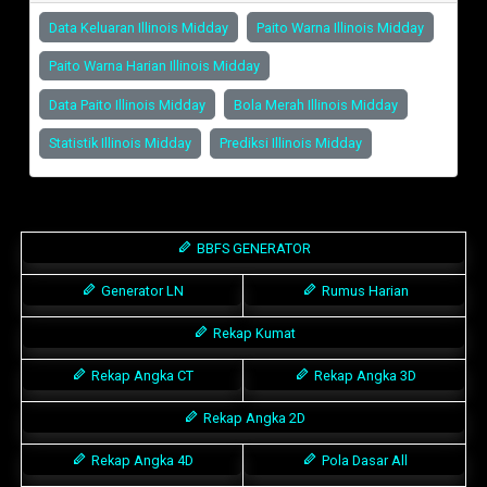
Data Keluaran Illinois Midday
Paito Warna Illinois Midday
Paito Warna Harian Illinois Midday
Data Paito Illinois Midday
Bola Merah Illinois Midday
Statistik Illinois Midday
Prediksi Illinois Midday
BBFS GENERATOR
Generator LN
Rumus Harian
Rekap Kumat
Rekap Angka CT
Rekap Angka 3D
Rekap Angka 2D
Rekap Angka 4D
Pola Dasar All