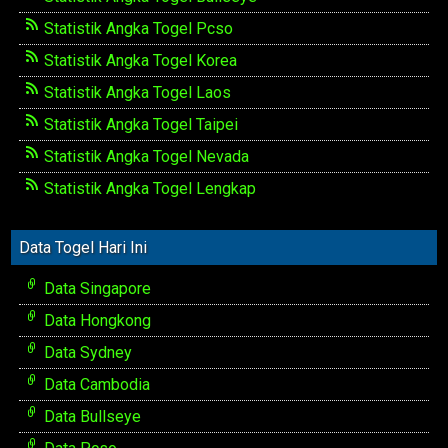
Statistik Angka Togel Pcso
Statistik Angka Togel Korea
Statistik Angka Togel Laos
Statistik Angka Togel Taipei
Statistik Angka Togel Nevada
Statistik Angka Togel Lengkap
Data Togel Hari Ini
Data Singapore
Data Hongkong
Data Sydney
Data Cambodia
Data Bullseye