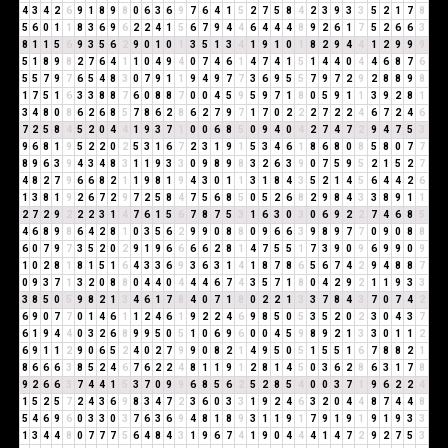
4
3
4
2
6
9
1
8
9
8
0
6
3
6
9
7
6
4
1
5
2
7
5
8
4
2
3
9
3
3
5
2
1
7
8
5
6
0
1
1
8
3
6
9
6
2
2
4
1
5
6
7
9
4
4
6
4
4
4
8
9
2
6
1
7
5
2
6
6
3
8
1
1
5
6
9
3
5
6
2
9
0
1
0
1
3
5
1
3
4
1
9
1
0
1
8
2
9
4
4
1
2
9
9
9
5
1
8
9
8
2
7
6
4
1
1
0
4
9
4
0
7
4
6
1
4
7
4
1
5
1
4
4
0
4
4
6
8
7
6
5
5
7
9
7
6
5
4
8
3
0
7
9
1
1
9
4
9
7
7
3
6
9
5
5
7
9
7
2
9
2
8
8
9
8
1
7
5
1
6
3
3
8
8
7
6
0
8
8
7
0
0
4
5
9
5
9
7
1
8
0
5
9
1
1
3
9
2
8
1
3
4
8
0
8
6
2
6
8
5
7
8
6
2
8
6
2
7
9
7
1
7
0
2
2
2
7
2
2
4
6
7
2
4
6
7
2
5
8
4
5
2
0
4
4
1
9
3
7
1
0
0
6
8
5
0
9
4
0
4
2
7
4
7
2
9
4
7
5
3
9
6
8
1
9
5
2
2
0
2
5
3
1
6
7
2
3
1
9
1
5
3
4
6
1
8
6
8
0
8
5
8
0
7
7
8
9
6
3
9
4
3
4
8
3
1
1
9
3
3
0
9
8
9
8
3
2
6
3
9
0
7
5
9
5
2
1
5
2
7
4
8
2
7
9
6
6
8
2
1
1
9
8
1
9
4
3
0
1
1
3
1
8
4
3
5
2
1
4
5
6
4
4
2
6
1
3
8
1
9
2
6
7
2
9
7
2
5
8
4
7
5
6
8
5
0
5
2
6
8
2
9
8
4
3
3
8
9
1
1
2
7
2
9
2
2
2
3
1
4
7
6
1
5
6
7
8
7
5
3
1
6
3
0
3
0
6
9
2
2
7
4
6
8
5
4
6
8
9
8
6
4
2
8
1
0
3
5
6
2
9
9
0
8
8
0
9
6
6
3
9
8
9
7
7
0
9
0
8
8
6
0
7
9
7
3
5
2
0
2
9
1
9
6
6
6
6
2
8
1
4
7
5
5
1
7
3
9
0
9
6
9
9
0
9
1
0
2
8
1
8
1
5
1
6
4
3
3
6
9
3
6
3
1
4
1
8
7
8
6
5
6
7
4
2
9
4
8
8
7
0
9
3
7
1
3
2
0
8
8
0
4
4
0
4
4
4
6
7
4
3
5
7
1
8
0
4
2
9
2
1
1
9
3
3
3
8
5
0
5
9
8
2
1
3
4
6
1
7
8
4
0
7
1
8
0
2
2
1
3
3
7
8
4
3
7
0
7
4
2
6
9
0
7
7
0
1
4
6
1
1
2
4
6
1
9
2
2
4
6
9
8
5
0
5
3
5
2
0
2
3
0
4
3
7
6
1
9
4
4
0
3
2
6
8
9
9
5
0
5
1
0
6
9
6
0
0
4
5
9
8
9
2
1
3
3
0
1
1
2
6
9
1
1
2
9
0
6
5
2
4
0
2
7
9
9
0
8
2
1
4
9
5
0
5
1
5
5
1
6
7
8
8
2
1
8
6
6
6
3
8
5
2
4
6
7
6
2
2
4
8
1
1
9
1
2
8
1
4
5
0
3
6
2
8
6
3
1
7
8
9
2
6
6
3
7
4
4
1
5
3
7
0
9
9
6
8
5
6
2
5
2
8
5
4
0
0
3
7
1
9
6
2
2
4
1
5
2
5
7
2
4
3
6
9
8
3
4
7
2
3
6
0
3
3
1
9
2
4
6
3
2
0
4
4
8
7
4
4
8
5
4
6
9
6
0
3
3
0
3
7
6
3
6
9
4
8
1
8
9
3
1
1
9
1
7
9
1
9
1
9
1
9
3
3
1
3
4
4
8
0
7
7
7
5
6
4
8
4
3
1
9
6
7
4
1
9
0
4
4
4
1
4
7
2
9
2
7
5
3