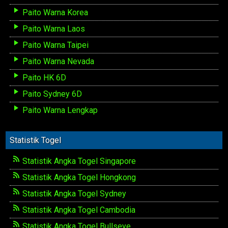
Paito Warna Korea
Paito Warna Laos
Paito Warna Taipei
Paito Warna Nevada
Paito HK 6D
Paito Sydney 6D
Paito Warna Lengkap
Statistik Togel
Statistik Angka Togel Singapore
Statistik Angka Togel Hongkong
Statistik Angka Togel Sydney
Statistik Angka Togel Cambodia
Statistik Angka Togel Bullseye