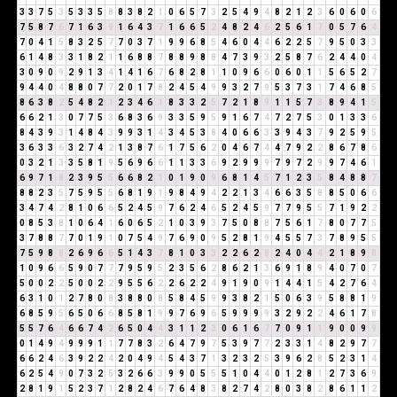
3
3
7
5
3
5
3
3
5
8
8
3
8
2
1
0
6
5
7
3
2
5
4
9
4
8
2
1
2
3
6
0
6
0
6
7
5
8
7
6
7
1
6
3
9
1
6
4
3
7
1
6
6
5
2
4
8
2
4
6
2
5
6
1
7
0
5
7
6
4
7
0
4
1
5
8
3
2
5
7
7
0
3
7
1
9
9
6
8
5
4
6
0
4
4
6
2
2
5
7
9
5
0
3
3
6
1
4
8
3
3
1
8
2
1
1
6
8
8
7
8
8
9
8
8
4
7
3
9
3
2
5
8
7
6
2
4
4
0
4
3
0
9
0
9
2
9
1
3
4
1
4
1
6
7
6
8
2
8
1
1
0
9
6
6
0
6
0
1
1
5
6
5
2
7
9
4
4
0
4
8
8
0
7
7
2
0
1
7
8
2
4
5
4
9
9
3
2
7
9
5
3
7
3
1
7
4
6
8
5
8
6
3
8
2
5
4
8
2
1
2
3
4
6
1
8
3
3
2
5
7
2
1
8
9
1
1
5
7
3
8
9
4
1
5
6
6
2
1
3
0
7
7
5
3
6
8
3
6
9
3
3
5
9
5
9
1
6
7
4
7
2
7
5
3
0
1
3
3
6
8
4
3
9
3
1
4
8
4
3
9
9
3
1
4
3
4
5
3
8
4
0
6
6
3
3
9
4
3
7
9
2
5
9
5
3
6
3
3
6
3
2
7
4
2
1
3
8
7
6
1
7
5
6
2
0
4
6
7
4
4
7
9
2
2
8
6
7
8
6
0
3
2
1
3
3
5
8
1
9
5
6
9
6
6
1
1
3
3
6
9
2
9
9
9
7
9
7
2
9
9
7
4
6
1
6
9
7
1
8
2
3
9
5
5
6
6
8
2
1
0
1
9
0
9
6
8
1
4
5
7
1
2
3
5
8
4
8
8
7
8
8
2
3
5
7
5
9
5
5
6
8
1
9
1
9
8
4
9
4
2
2
1
3
4
6
6
3
5
8
8
5
0
6
6
3
4
7
4
2
8
1
0
6
6
5
2
4
5
9
7
6
2
4
6
5
2
4
5
9
7
7
9
5
5
7
1
9
2
2
0
8
5
3
8
1
0
6
4
1
6
0
6
5
2
1
0
3
9
3
7
5
0
8
8
7
5
6
1
7
8
0
7
7
5
3
7
8
8
7
7
0
1
9
1
0
7
5
4
9
7
6
9
0
9
5
2
8
1
9
4
5
5
7
3
7
8
9
5
5
7
5
9
8
8
2
6
9
6
6
5
1
4
3
7
8
1
0
3
3
2
2
6
2
8
2
4
0
4
4
2
1
8
9
8
1
0
9
6
6
5
9
0
7
7
7
9
5
9
5
2
3
5
6
2
8
6
2
1
3
6
9
1
8
9
4
0
7
0
7
5
0
0
2
2
5
0
0
2
2
9
5
5
6
2
2
6
2
2
4
9
1
9
0
9
1
4
4
1
5
4
2
7
6
4
6
3
1
0
1
2
7
8
0
8
3
8
8
0
8
5
8
4
5
9
9
3
8
2
1
5
0
6
3
9
5
8
8
1
9
6
8
5
9
5
6
5
0
6
6
8
5
8
1
9
9
7
6
9
6
5
9
9
9
9
3
2
9
2
2
4
6
1
7
8
5
5
7
6
4
6
6
7
4
2
6
5
0
4
4
3
1
1
2
3
0
6
1
6
7
7
0
9
1
1
9
0
0
9
9
0
1
4
9
4
9
9
9
1
1
7
7
8
3
2
6
4
7
9
7
5
3
9
7
7
2
3
3
1
4
8
2
9
7
7
6
6
2
4
6
3
9
2
2
4
2
0
4
9
4
5
4
3
7
1
3
2
3
2
5
3
9
6
2
8
5
2
3
1
4
6
2
5
4
9
0
7
3
2
5
3
2
6
6
3
9
9
0
5
5
5
1
0
4
4
0
1
2
8
1
2
7
3
6
9
2
8
1
9
1
5
2
3
7
1
2
8
2
4
6
7
6
4
8
3
8
2
7
4
2
8
0
3
8
2
8
6
1
1
2