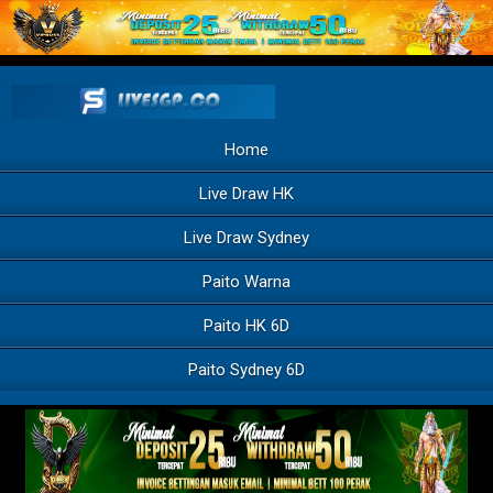
Home
Live Draw HK
Live Draw Sydney
Paito Warna
Paito HK 6D
Paito Sydney 6D