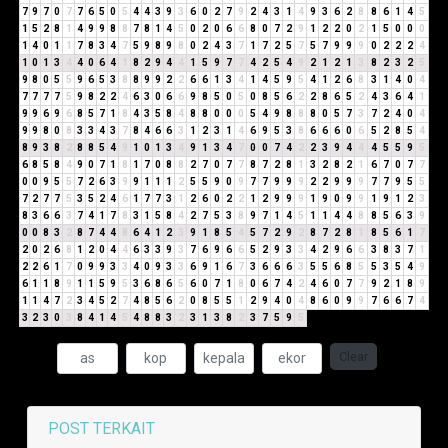
7
9
7
0
7
7
6
5
0
5
4
4
3
9
3
6
0
2
7
9
2
4
3
1
4
9
3
6
2
8
8
6
1
4
5
1
5
2
8
1
4
9
9
8
8
7
8
1
4
5
0
2
0
6
6
8
0
7
2
9
1
2
2
0
2
1
5
0
0
0
1
4
0
1
1
7
8
3
4
7
5
9
8
9
8
0
2
4
3
7
1
7
2
5
7
5
7
9
9
9
0
2
2
2
4
1
0
1
3
4
4
0
6
4
1
8
2
9
4
4
1
5
9
7
7
4
2
5
4
9
2
1
2
1
3
8
2
3
2
5
9
8
0
5
5
9
6
5
3
8
8
9
9
2
2
6
6
1
3
4
1
4
5
9
5
4
1
2
6
8
3
1
4
0
4
7
7
7
7
5
9
8
2
2
4
6
3
0
6
6
9
8
5
0
5
0
8
5
6
2
2
8
6
5
2
4
3
6
4
1
9
9
6
9
6
8
5
7
1
8
4
3
5
8
4
8
8
0
0
0
5
4
9
8
8
8
0
5
7
3
7
2
4
0
4
9
9
8
0
8
3
3
4
3
7
8
4
6
6
3
1
2
3
1
4
6
9
5
3
8
6
6
6
0
6
5
2
8
5
4
8
9
3
8
2
8
8
5
4
9
1
0
1
3
4
9
1
3
4
7
0
0
7
4
2
2
3
9
4
4
4
5
5
9
5
6
8
5
8
4
9
0
7
1
8
1
7
0
8
8
2
7
0
7
7
8
7
2
8
1
3
2
8
2
1
6
7
0
7
7
0
0
9
5
5
7
2
6
3
9
9
1
1
1
2
5
5
9
0
9
7
7
9
9
9
2
2
9
9
9
7
7
9
5
5
7
2
7
7
5
3
5
2
4
6
1
7
7
3
1
2
6
0
2
2
1
2
9
9
9
1
9
0
9
9
1
9
1
2
3
8
3
6
6
3
7
4
1
7
8
3
1
5
8
4
2
7
5
3
8
9
7
1
4
5
1
1
4
4
8
8
5
6
3
9
0
0
8
3
2
8
7
4
4
8
6
4
1
2
3
9
1
8
5
4
5
7
2
9
2
8
7
2
8
1
8
5
6
1
7
2
0
2
6
8
1
2
0
4
4
6
3
3
9
3
7
6
9
6
6
5
2
9
3
3
4
2
9
6
6
3
8
3
7
1
2
2
6
1
7
0
9
9
3
3
4
0
9
3
3
6
9
1
6
7
3
6
6
6
3
5
5
6
8
5
5
3
5
4
9
6
1
1
8
9
1
1
5
9
5
3
6
8
6
5
6
0
7
1
8
0
6
7
4
2
4
6
0
7
7
9
2
1
8
9
1
1
4
7
2
3
4
5
2
7
4
8
5
6
2
0
8
5
5
1
2
9
4
0
4
8
6
0
9
9
7
6
6
7
4
3
2
3
0
3
8
4
1
4
5
4
8
8
3
2
3
1
3
8
2
3
7
5
9
5
Clear
POST TERKAIT