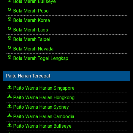
Bola Merah Bullseye
Bola Merah Pcso
Bola Merah Korea
Bola Merah Laos
Bola Merah Taipei
Bola Merah Nevada
Bola Merah Togel Lengkap
Paito Harian Tercepat
Paito Warna Harian Singapore
Paito Warna Harian Hongkong
Paito Warna Harian Sydney
Paito Warna Harian Cambodia
Paito Warna Harian Bullseye