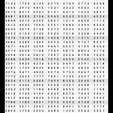
7
1
2
2
4
1
7
5
4
9
6
1
2
9
2
0
3
7
5
3
4
7
6
9
6
3
7
7
2
9
6
3
6
8
5
1
0
0
5
5
2
9
7
2
9
9
6
1
5
6
1
3
2
1
3
2
2
2
3
5
9
0
2
3
5
1
3
1
1
2
2
9
7
2
9
8
9
1
9
1
0
9
6
7
4
5
1
9
1
1
6
4
1
3
4
1
6
2
3
5
4
8
9
7
7
8
6
8
1
9
8
3
0
5
5
2
1
3
6
9
5
9
6
3
9
6
3
4
2
6
5
3
2
1
3
6
5
2
4
6
0
8
4
8
3
4
3
1
3
4
0
3
5
5
1
5
8
5
7
3
1
3
1
9
1
6
8
3
8
2
1
1
1
2
3
1
5
1
3
4
4
5
4
3
7
7
5
5
4
9
5
3
5
1
6
5
8
8
0
8
3
4
9
9
9
8
3
5
0
5
6
0
4
0
4
2
0
1
9
1
2
1
2
8
1
5
2
7
3
1
4
3
4
9
4
9
3
2
3
5
2
4
3
0
3
3
0
9
2
2
5
1
0
4
4
3
1
2
0
2
5
5
2
5
7
7
2
1
8
9
2
2
0
8
8
4
4
4
0
4
7
2
7
0
7
7
4
1
8
9
2
2
6
0
6
1
4
3
6
9
3
0
3
1
4
1
2
1
5
6
2
4
7
5
3
2
0
8
6
5
0
2
8
0
8
1
2
0
9
9
3
0
3
2
5
7
6
3
5
8
9
7
0
7
7
8
3
2
7
9
7
6
7
1
8
4
6
2
9
2
2
3
4
9
4
9
6
6
7
4
6
5
0
7
7
4
1
0
0
0
8
4
0
4
4
2
9
7
4
2
6
5
3
8
2
7
1
6
8
5
7
9
6
9
6
9
8
7
5
3
8
8
5
4
9
4
1
7
6
4
5
3
9
8
8
2
0
1
6
7
5
8
1
2
3
7
0
0
7
7
2
5
3
6
9
8
7
9
8
8
7
5
0
5
5
4
3
8
8
7
9
4
2
9
2
7
9
1
8
9
7
0
7
5
3
4
0
3
0
3
5
9
4
5
9
1
1
9
4
4
2
3
9
1
1
0
8
2
0
2
6
2
7
4
2
5
5
9
2
2
0
6
9
7
7
4
3
9
1
1
6
2
1
8
9
2
1
8
7
6
1
7
2
3
5
8
0
2
9
2
8
6
5
8
4
3
7
1
0
1
6
8
2
5
7
6
9
7
5
3
2
2
7
6
4
9
4
7
1
8
4
8
2
0
2
9
5
7
4
2
9
7
3
3
6
9
0
6
7
4
2
8
9
9
9
7
7
7
2
9
2
6
2
3
5
7
7
7
7
5
7
8
9
1
1
7
7
4
5
9
2
6
9
7
7
4
1
3
7
1
3
6
2
4
6
5
1
1
3
4
0
2
0
0
0
7
6
9
9
9
8
2
0
6
6
2
0
4
0
4
8
4
6
5
2
5
3
1
0
1
6
4
6
5
2
3
0
5
0
5
9
5
0
8
8
2
2
3
7
1
2
9
4
8
3
1
1
1
7
8
4
2
6
2
8
2
4
7
8
6
1
1
8
4
3
8
9
8
8
7
6
9
9
3
3
3
4
0
5
5
1
1
0
8
8
5
3
1
8
9
3
7
6
3
9
4
1
9
9
9
5
4
2
3
5
8
0
7
6
4
7
6
9
4
4
9
4
5
1
6
1
0
1
3
4
8
3
6
6
3
6
8
2
4
6
3
7
9
6
6
0
3
4
0
4
2
9
2
7
9
3
9
4
3
7
7
7
8
8
7
1
1
8
5
4
4
5
3
1
4
7
2
7
3
1
9
2
9
2
2
4
7
2
8
1
5
3
5
1
6
1
4
9
9
9
3
5
1
1
2
2
3
6
7
4
5
0
9
3
3
8
4
9
1
1
5
7
8
2
1
3
7
7
9
7
5
8
0
2
2
1
7
9
6
6
3
0
3
4
7
2
6
8
4
3
1
2
3
6
9
3
5
6
2
8
2
3
5
7
3