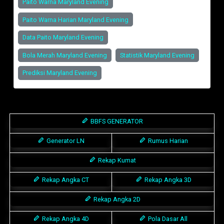
Paito Warna Maryland Evening
Paito Warna Harian Maryland Evening
Data Paito Maryland Evening
Bola Merah Maryland Evening
Statistik Maryland Evening
Prediksi Maryland Evening
BBFS GENERATOR
Generator LN
Rumus Harian
Rekap Kumat
Rekap Angka CT
Rekap Angka 3D
Rekap Angka 2D
Rekap Angka 4D
Pola Dasar All