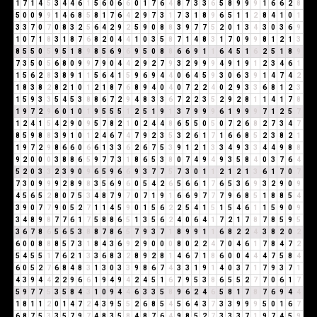
1
7
1
4
5
3
4
4
6
1
5
6
0
6
6
0
1
7
6
4
8
7
3
3
6
5
8
9
9
9
1
6
6
2
8
5
0
0
9
9
1
4
6
8
5
8
1
7
6
4
2
9
7
3
1
7
3
1
8
9
6
5
1
1
2
8
4
1
0
1
3
3
7
0
7
0
8
3
2
5
6
4
2
9
2
5
9
0
8
8
3
9
7
7
5
2
0
1
3
4
3
0
3
6
9
1
0
7
1
8
3
1
8
7
6
8
2
0
4
4
1
0
3
5
8
7
1
4
8
3
1
7
0
9
9
8
1
2
1
3
8
5
5
0
5
9
5
1
8
9
8
5
6
9
6
9
5
0
8
8
6
6
9
1
1
6
4
5
1
6
2
5
1
8
9
7
3
5
0
5
6
8
0
9
9
7
9
0
4
4
2
9
2
7
9
3
2
9
9
9
4
9
1
9
1
2
3
4
6
1
1
5
6
2
8
3
8
9
1
1
5
6
4
1
5
9
6
9
4
4
0
6
4
5
9
3
0
6
3
9
1
4
7
4
2
1
8
3
8
2
8
2
1
0
1
2
1
8
7
6
8
9
4
0
4
0
7
2
2
4
0
2
9
3
3
6
8
1
2
3
1
5
9
3
3
5
4
5
3
8
8
6
7
2
9
4
8
3
3
6
7
2
2
3
5
2
9
2
8
1
1
4
1
7
8
1
9
7
2
9
6
0
1
0
1
9
5
5
5
1
2
5
1
9
1
3
7
9
9
9
6
1
9
9
9
7
1
2
5
7
1
2
4
1
5
4
2
9
0
9
5
7
8
2
1
0
2
4
4
8
6
5
5
0
5
0
7
2
6
8
2
7
3
4
7
8
5
9
8
8
3
9
1
0
1
2
4
6
7
4
7
9
2
3
5
3
2
6
1
7
1
6
6
8
5
2
3
8
2
1
1
9
7
2
9
8
6
6
0
6
6
1
3
3
6
2
6
7
5
3
9
1
2
1
3
3
4
9
3
3
4
4
9
8
8
9
2
0
0
0
3
8
8
6
5
9
7
7
3
1
8
6
5
3
8
0
7
4
9
4
9
3
5
8
4
0
3
7
6
4
5
2
0
3
3
2
3
9
0
9
6
5
9
6
6
9
3
7
7
5
7
3
0
1
1
2
1
2
1
3
6
1
7
0
7
7
3
0
9
9
9
2
8
9
8
3
5
6
9
6
0
5
4
2
6
5
6
6
1
7
6
5
3
6
9
3
2
9
0
9
4
5
6
5
2
8
0
7
5
3
4
8
7
9
7
0
7
1
9
1
6
6
9
7
7
7
9
6
8
5
1
8
8
5
4
3
9
0
7
7
9
0
5
2
7
1
1
4
5
9
0
1
5
6
2
2
5
4
1
5
1
5
4
6
1
1
5
9
0
9
3
4
8
9
8
7
7
6
1
7
5
8
8
6
5
1
3
5
6
2
4
0
6
4
1
7
2
1
7
8
7
8
5
9
5
3
6
7
8
6
5
6
5
3
8
8
7
8
6
5
7
9
3
7
1
8
9
9
1
1
6
8
2
2
4
3
8
2
0
2
6
0
0
8
8
8
5
7
3
1
8
4
3
6
9
2
9
0
0
0
8
0
2
2
4
7
0
4
6
1
7
8
4
7
2
5
4
5
5
1
7
6
2
1
3
3
6
8
3
2
8
9
2
8
1
4
6
7
1
8
6
0
0
4
4
4
7
5
8
4
6
0
5
2
7
6
8
4
8
3
1
3
0
3
3
9
8
6
7
4
3
3
1
9
1
4
0
3
7
1
7
9
3
7
1
4
3
9
4
4
2
2
9
6
6
1
9
4
9
4
2
4
5
1
6
7
9
5
3
8
6
5
5
2
7
7
0
6
1
7
5
9
7
7
5
3
5
8
4
3
1
0
9
4
4
6
3
3
5
8
9
6
2
4
6
5
8
1
7
8
7
6
9
4
4
1
8
1
1
2
0
1
4
7
2
4
3
9
5
5
2
6
8
5
4
5
6
4
3
7
3
3
9
9
9
5
0
1
6
7
6
8
7
5
3
3
5
7
9
7
4
8
3
5
8
4
8
7
6
4
9
8
5
2
7
3
3
3
7
1
9
7
4
5
9