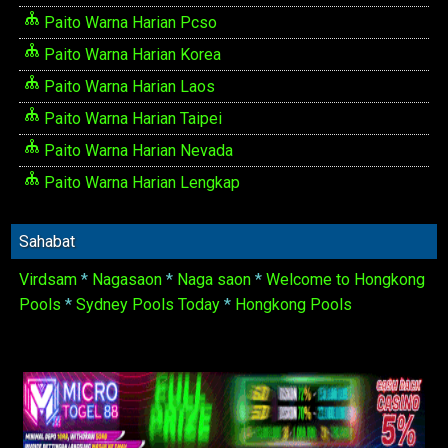
Paito Warna Harian Pcso
Paito Warna Harian Korea
Paito Warna Harian Laos
Paito Warna Harian Taipei
Paito Warna Harian Nevada
Paito Warna Harian Lengkap
Sahabat
Virdsam
*
Nagasaon
*
Naga saon
*
Welcome to Hongkong
Pools
*
Sydney Pools Today
*
Hongkong Pools