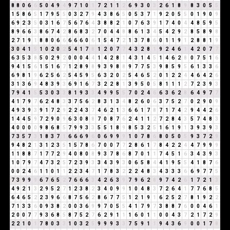
8
8
0
6
6
5
0
4
9
4
9
7
1
0
1
7
2
1
1
2
6
9
3
0
3
2
6
1
8
9
8
3
0
5
5
1
5
8
6
5
1
7
9
5
5
0
3
2
7
9
4
3
8
6
5
0
5
3
7
1
9
2
0
5
5
0
1
9
0
9
6
9
2
3
5
0
3
1
6
7
5
6
7
6
4
3
8
8
2
1
0
7
6
3
9
1
7
4
0
4
4
8
5
9
5
8
9
6
6
3
8
6
7
4
2
8
6
8
3
2
7
0
4
4
8
8
6
1
3
4
5
4
2
9
2
8
5
8
9
8
2
7
1
9
1
8
8
0
6
6
6
6
6
0
6
1
5
4
7
2
1
3
7
8
6
0
1
1
9
1
2
8
8
1
9
3
0
4
1
5
1
0
2
0
2
5
4
1
7
8
1
2
0
7
7
4
3
2
8
1
9
2
4
6
1
4
2
0
7
7
6
3
5
3
8
5
0
2
9
2
0
0
0
4
4
1
4
2
8
1
4
3
1
4
5
1
4
6
2
8
0
7
5
1
6
9
4
1
5
6
1
5
1
6
7
1
2
8
9
8
9
3
9
8
8
9
7
7
5
3
9
8
5
9
5
6
1
3
3
6
6
9
8
1
9
6
2
5
6
2
5
4
5
9
5
6
3
2
0
2
5
4
6
5
2
0
1
2
2
4
4
6
4
2
6
3
1
3
6
9
4
8
3
9
3
6
9
1
6
7
3
2
2
8
1
3
9
5
0
5
8
1
1
1
2
7
2
3
9
3
7
9
4
1
5
5
3
0
3
3
8
1
9
3
3
4
9
9
5
5
7
0
2
4
6
6
3
6
2
8
6
4
9
7
7
4
1
7
9
7
6
2
4
8
3
3
7
5
6
2
8
3
1
3
4
8
2
6
0
6
3
7
5
2
7
0
2
9
0
9
4
9
3
9
3
9
1
7
2
9
2
2
4
3
7
4
6
2
1
3
6
6
1
7
8
7
1
7
4
2
9
4
4
2
6
1
4
4
5
9
7
2
9
0
9
6
3
0
8
8
7
0
8
7
6
2
4
1
1
2
7
2
8
4
3
5
7
4
8
3
4
0
0
0
0
9
8
6
8
5
7
9
9
3
3
5
5
1
8
9
8
5
3
2
5
1
6
1
9
1
3
9
3
9
3
7
3
5
7
3
1
8
3
7
1
6
6
6
9
6
0
6
9
9
9
1
0
7
8
6
8
0
5
0
5
9
3
7
2
9
9
4
8
2
1
3
1
2
3
5
1
5
7
8
6
7
0
0
7
7
2
8
6
1
7
8
4
2
2
4
4
7
9
9
9
1
1
8
8
7
1
7
7
2
9
4
0
8
0
8
9
3
7
8
6
8
7
0
1
1
7
4
5
1
6
3
4
3
9
3
1
0
7
9
7
4
7
3
2
5
7
2
3
9
3
3
4
3
9
3
0
6
5
8
4
4
1
9
5
5
4
1
8
7
6
0
0
2
4
6
1
1
0
1
1
2
2
3
4
7
1
7
8
3
2
2
2
4
8
3
4
3
3
3
6
6
9
7
7
5
7
3
9
9
9
6
7
6
5
2
7
6
6
6
3
4
2
6
3
9
7
9
6
2
8
9
7
4
2
6
1
7
2
1
3
4
9
2
1
3
2
9
5
2
7
1
2
3
8
2
3
4
0
9
9
1
0
4
8
3
7
2
6
4
1
7
7
6
8
5
6
4
6
5
2
2
3
9
6
6
8
7
5
6
2
8
6
7
7
5
1
2
1
9
1
6
2
5
2
7
8
1
9
2
2
7
1
3
3
6
0
9
3
8
2
0
0
3
6
9
9
7
0
5
5
4
1
7
9
7
3
8
8
7
6
0
0
4
6
1
2
0
0
7
7
9
3
6
8
5
8
7
5
2
7
6
2
9
1
1
1
6
0
1
1
0
0
4
3
7
2
1
7
2
9
2
2
1
0
1
7
8
0
3
3
1
0
3
2
5
9
9
9
3
3
7
5
9
1
1
9
4
3
6
9
0
0
1
7
8