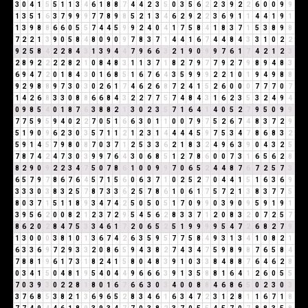
3
0
4
1
5
5
1
1
3
4
6
1
8
8
7
4
4
2
3
5
0
3
5
6
2
2
3
9
2
2
6
0
0
9
9
1
3
5
1
6
3
7
9
9
9
7
7
8
9
8
5
2
1
3
4
6
2
9
2
2
3
6
9
1
1
4
4
1
9
1
1
3
9
8
8
6
6
0
5
5
7
4
4
5
9
9
2
4
0
4
1
7
5
8
4
1
8
3
7
1
5
3
8
9
8
7
2
2
1
3
9
0
5
8
4
8
0
9
0
9
7
8
3
7
1
4
4
1
6
7
4
4
8
4
3
3
1
0
2
2
9
2
5
8
4
2
2
8
4
3
1
3
9
4
4
7
9
6
6
3
2
1
9
0
9
9
7
6
1
7
4
2
1
2
3
2
8
9
2
2
2
2
8
2
1
0
8
4
8
3
1
1
3
7
1
8
2
7
9
7
7
9
2
7
9
8
9
4
8
3
6
9
4
7
2
0
1
8
4
3
0
1
6
8
5
1
6
7
6
4
3
5
9
9
9
2
2
1
0
1
9
4
9
8
8
9
2
9
8
8
9
7
3
0
3
0
2
6
1
7
4
6
2
6
8
7
2
4
1
5
2
6
0
0
0
7
7
7
0
7
1
4
2
6
8
3
3
0
8
8
6
6
8
4
3
2
2
7
7
5
7
4
8
4
3
1
6
2
3
5
3
2
4
9
4
0
9
8
5
4
0
1
8
7
6
3
8
8
2
1
3
0
2
3
5
7
1
6
4
1
4
0
5
2
7
9
5
0
9
9
7
7
5
9
5
9
4
0
2
2
7
0
5
1
6
6
3
0
1
1
0
0
7
9
7
5
2
6
7
4
8
3
7
2
9
5
1
9
0
9
6
2
3
0
3
5
7
1
1
2
1
2
3
1
4
4
4
4
5
9
7
5
3
4
7
8
6
8
3
2
5
9
1
4
5
7
9
8
0
8
7
0
3
7
1
2
5
3
3
6
2
1
8
3
2
4
9
6
3
9
0
4
3
2
5
7
8
7
4
2
4
7
3
0
3
9
9
7
6
4
3
0
6
8
5
1
2
7
8
6
0
0
7
3
1
6
5
6
2
8
8
2
9
0
9
2
2
3
4
7
5
0
7
8
6
1
0
0
9
9
7
0
6
5
2
4
4
8
7
6
7
2
5
7
3
6
5
7
9
7
8
6
7
6
4
5
7
1
5
6
0
6
3
7
1
0
2
5
2
7
0
4
4
1
5
1
6
3
6
9
3
3
3
0
3
8
3
2
5
7
8
7
3
3
6
2
5
7
8
6
1
0
6
1
7
5
7
2
1
3
8
3
7
7
5
8
0
3
7
1
5
1
1
8
9
3
4
7
4
2
5
0
5
0
5
1
7
0
9
9
0
3
9
0
9
5
9
1
9
1
3
9
5
6
2
0
0
8
2
1
2
3
7
2
9
5
4
5
6
2
8
3
3
7
1
2
0
8
3
2
0
7
2
5
7
8
6
2
0
2
8
4
7
5
3
3
4
6
1
7
2
0
6
5
2
5
1
9
9
9
9
5
4
7
2
6
8
2
7
9
1
3
0
0
0
3
8
1
0
1
3
6
7
4
2
6
3
5
9
5
7
7
5
8
4
9
3
1
3
4
1
0
8
2
1
6
3
3
6
9
7
2
9
3
3
2
0
8
6
5
9
4
3
8
2
7
4
3
4
7
5
9
8
9
8
7
6
5
8
4
7
8
8
1
9
6
1
7
3
1
8
2
4
1
5
8
0
4
8
3
9
1
0
3
3
8
4
8
8
7
6
4
6
2
8
0
3
4
1
5
0
4
8
1
9
5
4
0
4
4
9
6
6
6
3
9
1
3
5
8
8
1
6
4
1
2
6
0
5
5
7
0
3
9
3
0
2
2
8
1
8
0
1
6
7
6
6
3
0
3
4
0
0
8
8
4
6
8
6
5
0
2
3
0
3
3
7
6
8
5
3
8
2
1
3
6
9
6
5
2
8
3
4
6
1
6
3
4
7
2
3
1
2
8
1
1
6
7
1
8