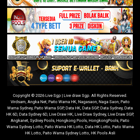
Copyright © 2026 Live Sgp | Live draw Sgp. All Rights Reserved.
Virdsam
,
Angka Net
,
Paito Warna HK
,
Nagasaon
,
Naga Saon
,
Paito
Warna Sydney
,
Paito Warna SGP
,
Data HK
,
Data SGP
,
Data Sydney
,
Data
HK 6D
,
Data Sydney 6D
,
Live Draw HK
,
Live Draw Sydney
,
Live Draw SGP
,
Angkanet
,
Sydney Pools
,
Hongkong Pools
,
HongkongPools
,
Paito
Warna Sydney Lotto
,
Paito Warna HK Lotto
,
Data HK Lotto
,
Paito Warna
HK Lotto
,
Paito Warna Sydney Lotto
,
HK Pools Asli