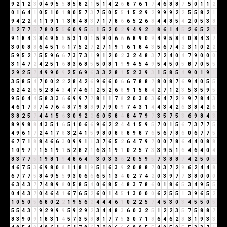
9
2
1
2
3
0
4
9
5
5
8
5
8
2
1
5
1
4
2
6
8
7
6
1
7
4
6
8
8
7
5
0
1
1
2
0
1
6
4
1
0
5
1
0
1
8
0
5
7
3
7
5
0
5
5
1
5
2
9
2
9
9
9
2
2
5
5
8
2
1
9
4
2
2
4
1
1
9
1
1
3
8
4
8
3
7
1
7
8
6
6
5
2
6
8
4
4
8
5
4
2
0
5
3
8
1
2
7
7
5
7
8
0
5
5
6
0
9
5
5
1
5
2
0
2
9
4
9
2
2
8
6
1
4
5
2
6
5
2
7
9
1
8
4
3
8
4
9
5
5
5
3
1
0
1
5
9
0
6
6
6
8
9
0
9
4
9
5
8
4
0
8
4
3
7
3
0
0
8
8
6
4
5
1
6
1
7
5
2
7
2
7
1
9
1
6
1
8
4
3
5
6
7
4
2
3
1
0
2
2
5
9
5
2
7
5
5
9
6
6
7
3
7
3
1
9
1
2
0
2
3
2
4
8
3
7
2
4
0
4
7
9
0
0
0
3
1
4
7
2
4
2
5
1
6
8
3
6
8
5
5
0
8
1
9
9
4
5
4
9
5
4
5
0
5
8
7
0
5
5
2
9
2
5
7
4
9
9
0
9
2
5
6
9
6
3
3
2
8
1
5
2
3
9
3
1
5
8
5
4
9
0
1
9
1
3
5
8
5
4
7
0
0
2
2
2
8
4
2
6
9
6
6
0
6
6
7
8
8
7
8
0
8
7
6
9
4
0
5
5
6
2
4
2
6
5
2
8
4
3
4
7
4
6
1
2
5
2
6
8
9
1
5
8
4
2
7
1
2
3
5
3
5
9
5
9
5
0
4
4
5
8
3
3
6
6
9
9
7
7
8
1
1
7
8
2
0
3
0
3
6
4
7
2
9
9
7
8
4
3
4
6
1
7
8
7
4
7
6
4
8
7
9
8
8
9
7
9
0
9
7
4
3
1
4
4
3
4
2
6
3
8
4
2
6
3
8
2
5
7
4
4
1
5
6
3
0
9
2
2
6
0
5
8
4
8
4
7
9
7
3
5
7
5
3
6
9
8
4
3
8
9
9
8
8
4
3
5
1
6
5
1
0
6
6
9
6
2
2
4
4
1
5
9
5
7
0
1
5
6
7
3
7
7
5
4
9
6
1
7
2
4
1
7
8
3
2
4
1
5
9
8
0
8
8
8
9
8
7
6
5
6
7
8
6
0
6
7
7
5
6
7
7
1
8
8
4
6
6
3
0
9
9
1
1
3
7
6
5
2
6
4
7
9
7
0
0
7
8
6
4
4
0
8
8
1
0
9
7
7
1
5
1
9
1
5
2
8
2
1
6
3
1
9
1
0
2
5
7
3
3
9
5
1
6
4
6
4
0
4
8
3
7
7
5
1
9
8
1
9
4
8
6
4
1
3
0
3
3
6
2
0
5
9
5
7
3
8
8
7
4
2
5
0
5
4
6
7
5
3
6
9
8
0
8
1
1
8
1
9
5
1
6
3
9
2
0
8
8
7
0
3
7
2
9
6
2
4
4
8
6
7
7
7
5
8
4
9
5
5
9
3
0
6
6
6
5
1
3
4
0
2
7
4
2
0
3
9
7
7
3
8
0
0
0
6
3
4
3
7
7
4
8
9
8
0
5
8
5
4
0
6
8
5
4
8
3
7
8
6
0
1
8
6
5
3
4
9
5
5
0
4
4
3
7
0
4
6
4
1
6
7
6
5
2
6
0
1
4
5
1
3
0
0
0
6
2
5
5
1
3
9
6
5
2
1
0
5
0
5
6
8
0
2
2
1
9
5
6
2
4
4
4
6
1
0
2
2
5
7
4
5
3
0
3
4
5
5
0
5
5
5
4
3
7
9
2
9
9
9
5
9
2
9
2
3
4
4
8
3
6
0
3
2
5
1
2
2
3
5
7
5
8
8
7
8
3
9
0
9
1
8
3
1
4
5
7
3
5
8
8
1
7
7
5
3
0
7
1
8
6
4
6
2
8
3
1
9
3
3