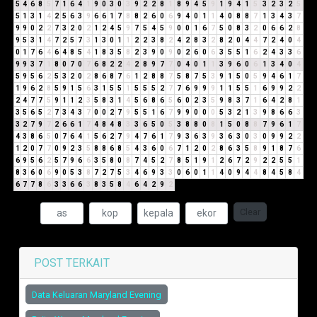
5
4
6
8
5
7
1
6
4
1
9
0
3
0
3
9
2
2
8
1
8
9
4
5
9
1
9
4
1
5
3
2
3
2
5
5
1
3
1
4
2
5
6
3
9
6
6
1
7
8
8
2
6
0
6
9
4
0
1
1
4
0
8
8
7
1
3
4
3
7
9
9
0
2
2
7
3
2
0
2
1
2
4
5
9
7
5
4
5
9
0
0
1
6
7
5
0
8
3
2
0
6
6
2
8
9
5
3
1
4
7
2
5
7
3
1
3
0
1
1
2
2
3
8
2
4
2
8
3
2
8
2
0
4
4
7
2
4
0
4
0
1
7
6
4
6
4
8
5
4
1
8
3
5
8
2
3
9
0
9
0
2
6
0
6
3
5
5
1
6
2
4
3
3
6
9
9
3
7
1
8
0
7
0
7
6
8
2
2
4
2
8
9
7
7
0
4
0
1
1
3
9
6
0
6
1
3
4
0
4
5
9
5
6
2
5
3
2
0
2
8
6
8
7
6
1
2
8
8
7
5
8
7
5
3
9
1
5
0
5
9
4
6
1
7
1
9
6
2
8
5
9
1
5
6
3
1
5
5
1
5
5
5
2
7
7
6
9
9
9
1
1
5
5
1
6
9
9
2
2
2
4
7
7
5
9
1
1
2
3
5
8
3
1
4
5
6
8
6
5
6
0
2
3
5
9
8
3
7
1
6
4
2
8
1
3
5
6
5
2
7
3
4
3
7
0
0
2
7
9
5
5
1
6
7
9
9
0
0
0
5
3
2
1
3
9
8
6
6
3
3
2
7
9
7
2
6
6
1
7
4
8
4
8
3
3
6
5
0
5
3
8
8
0
8
1
5
0
8
8
7
9
6
1
7
4
3
8
6
5
0
7
6
4
1
5
6
2
7
9
4
7
6
1
7
9
3
6
3
9
3
6
3
0
3
0
9
9
2
2
1
2
0
7
7
0
9
2
3
5
8
8
6
8
5
4
3
6
0
6
7
1
2
0
2
8
6
3
5
8
9
1
8
7
6
6
9
5
6
2
5
7
9
6
6
3
5
8
0
8
7
4
5
2
7
8
5
1
9
1
2
6
7
2
9
2
2
5
5
1
8
3
6
0
6
9
0
5
3
8
7
2
7
5
3
4
6
9
3
3
0
6
0
1
1
4
0
9
4
4
8
4
5
8
4
6
7
7
8
6
3
3
6
6
3
8
3
5
8
4
6
4
2
9
2
Clear
POST TERKAIT
Data Keluaran Maryland Evening