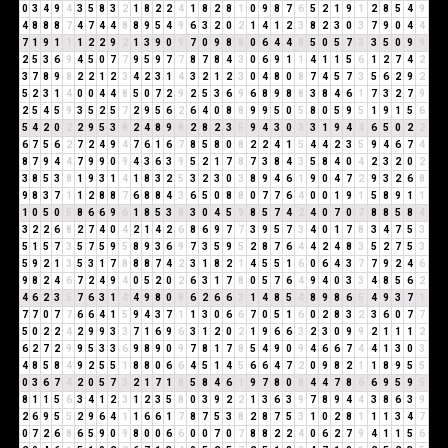
0
3
4
9
4
3
5
8
3
2
1
8
2
2
4
1
8
2
8
1
0
9
8
7
6
5
2
1
9
1
2
8
5
4
9
4
8
8
8
7
4
7
4
4
8
8
9
5
4
9
6
3
2
0
2
1
4
1
2
3
8
2
3
0
3
7
9
0
4
4
7
1
9
1
1
1
2
2
9
2
1
3
9
0
9
7
0
9
8
8
0
6
4
4
8
5
0
5
7
3
3
5
0
9
9
2
5
3
6
9
4
5
0
7
7
9
5
9
7
7
8
7
8
4
3
0
6
9
1
1
4
1
1
5
6
1
2
7
4
2
3
7
8
9
8
2
2
1
2
3
4
2
3
1
4
3
2
1
2
3
0
4
8
0
8
7
4
5
7
3
5
6
2
9
2
5
2
3
1
4
0
0
4
4
8
5
0
7
2
9
2
5
3
6
9
6
8
9
8
8
3
8
4
6
1
7
3
2
7
9
2
5
4
5
9
3
5
2
5
7
2
9
5
6
2
6
4
0
8
8
9
9
5
0
5
8
0
5
9
5
1
9
1
5
6
5
4
2
0
2
2
9
5
3
8
2
4
8
9
8
2
8
2
3
5
9
4
3
0
3
3
1
9
4
4
6
5
0
2
2
6
7
5
6
2
7
2
4
9
4
7
6
1
6
7
8
5
8
0
8
2
2
4
1
5
4
4
2
3
5
9
4
6
7
4
8
7
9
4
4
7
9
9
0
9
4
3
6
3
9
5
2
1
7
8
7
3
8
4
3
5
8
4
0
4
2
3
2
0
2
3
8
5
3
8
1
9
3
1
4
1
8
3
2
5
3
2
3
0
3
8
9
4
6
1
9
0
4
7
2
9
3
2
6
8
9
8
3
7
1
1
2
8
8
7
6
8
8
4
3
6
5
0
8
8
0
7
7
6
4
0
0
1
9
1
5
8
9
1
1
1
0
5
0
5
8
6
6
9
6
1
8
5
3
8
3
0
4
5
9
8
5
7
4
2
4
0
7
0
7
8
8
5
8
4
3
2
2
6
8
2
7
4
0
4
2
1
4
2
6
8
6
9
7
7
3
9
5
7
3
4
0
1
7
8
3
4
7
5
3
5
1
5
7
3
5
7
5
9
5
8
9
3
6
9
7
3
5
9
5
2
8
7
6
4
4
2
4
8
3
5
2
7
5
3
5
9
2
1
3
5
3
1
7
8
8
8
7
4
2
3
1
8
2
1
4
5
5
1
6
0
6
4
3
7
7
9
2
4
6
9
8
2
4
6
7
2
4
9
4
0
5
2
0
2
6
3
1
7
8
0
5
7
6
4
9
4
0
3
3
4
8
5
6
2
4
6
2
3
5
7
6
3
1
4
4
9
8
0
8
6
2
6
6
3
1
4
8
5
4
8
9
8
6
5
4
9
3
7
1
7
7
0
7
7
6
6
4
1
5
9
4
3
7
1
1
3
0
6
6
7
0
5
1
6
0
2
8
3
2
3
6
0
7
7
5
0
2
2
4
2
9
9
3
3
7
1
6
9
6
3
1
2
0
2
1
9
6
6
3
2
3
0
9
9
2
1
1
1
2
6
2
7
2
9
9
5
3
3
6
9
8
9
0
9
7
8
1
7
8
5
4
9
0
9
4
6
6
7
4
4
1
3
0
3
4
8
5
8
4
9
2
5
5
1
8
8
0
6
6
4
5
1
4
5
6
6
4
7
2
0
9
8
2
1
1
8
9
5
5
0
3
6
7
4
2
0
5
7
3
2
1
7
1
8
5
8
4
6
1
9
7
8
0
8
4
4
7
8
6
6
9
5
9
5
8
1
1
5
6
3
4
1
2
3
1
2
3
5
8
0
3
9
2
2
1
3
6
3
9
7
8
9
4
4
3
8
6
3
9
2
6
9
5
5
2
9
6
4
1
1
6
6
1
7
8
7
5
3
8
2
8
7
5
3
1
0
2
8
1
1
1
3
4
7
0
7
2
6
8
6
5
9
0
9
8
0
0
6
6
0
0
7
0
7
8
8
2
2
4
0
6
2
7
9
4
1
1
5
6