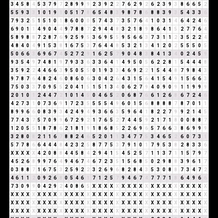
3
4
5
8
4
5
3
7
9
7
2
8
9
9
9
2
3
9
2
2
7
6
2
9
2
6
2
3
9
3
8
6
6
5
2
5
5
9
3
3
1
0
1
9
1
0
5
1
7
8
6
5
4
8
3
9
8
7
8
6
8
8
3
9
3
5
4
3
3
6
7
9
3
2
5
1
5
1
0
1
8
6
0
0
0
5
7
4
3
7
3
5
7
6
4
1
0
3
1
4
6
4
2
4
6
6
9
0
1
1
4
9
0
4
4
9
7
8
8
7
2
9
4
4
8
3
2
1
8
9
8
6
4
1
5
2
7
7
6
4
5
8
9
8
8
7
2
8
7
6
9
2
5
9
5
3
6
9
5
5
9
5
6
6
3
7
3
1
1
2
3
5
2
2
4
4
8
4
0
4
9
1
5
3
8
1
6
7
5
3
7
6
4
4
8
5
3
2
1
3
4
1
2
0
2
5
5
5
0
5
5
0
6
6
3
6
9
6
7
4
5
2
7
2
9
1
6
2
5
7
9
0
4
8
3
8
4
1
3
4
0
2
4
5
9
9
3
5
4
9
7
4
8
1
9
7
9
3
3
6
3
3
6
4
1
4
9
5
0
5
6
2
2
8
1
5
4
4
4
8
3
5
9
2
2
4
4
6
6
3
9
5
0
5
5
0
1
9
3
3
4
6
9
2
2
1
5
4
4
8
7
9
8
4
3
9
7
8
7
6
4
8
2
4
6
0
8
6
0
6
3
0
4
2
6
4
3
1
5
6
4
1
5
4
9
1
5
6
6
3
7
5
0
3
3
7
0
9
5
5
2
0
4
1
5
1
5
1
3
4
0
6
2
7
9
4
0
9
0
9
1
1
9
9
9
2
0
1
0
1
2
4
4
7
2
1
0
1
4
5
0
4
6
5
2
0
6
8
7
6
6
1
2
6
8
6
7
2
4
6
4
2
7
3
1
0
7
3
6
9
1
7
2
3
5
5
5
5
4
9
6
0
1
5
6
8
8
8
8
7
8
7
0
1
1
8
9
9
6
6
0
8
3
9
3
4
2
4
9
4
9
3
6
6
3
5
9
6
4
1
8
2
2
7
9
9
2
1
4
5
7
7
4
3
7
5
7
0
9
9
6
7
2
9
2
1
7
6
5
2
7
4
4
5
9
2
1
7
1
8
0
0
8
8
7
1
2
0
5
5
1
8
7
8
6
2
1
8
1
9
1
8
6
8
5
2
2
6
9
6
5
7
6
6
3
8
6
9
9
9
3
2
8
0
8
2
1
1
6
7
8
8
2
4
6
5
2
0
1
1
3
4
7
7
5
3
4
6
5
2
6
0
7
3
1
5
7
7
8
6
6
4
4
4
8
4
2
3
2
5
8
7
7
5
3
7
9
1
0
1
7
9
5
3
8
2
8
3
3
6
X
X
X
X
X
4
2
0
8
8
4
4
5
8
4
2
9
4
1
5
4
5
2
5
7
1
1
3
7
1
1
5
7
9
7
4
5
2
6
8
9
9
7
6
4
9
4
6
7
4
6
7
2
3
5
1
5
6
8
5
0
2
9
8
8
3
9
6
1
7
0
3
8
8
7
1
6
7
5
3
2
5
9
2
2
3
2
6
9
6
8
2
8
4
3
5
3
0
8
8
7
3
4
7
2
4
6
1
1
2
0
9
2
6
8
0
5
4
6
1
7
1
2
5
7
9
4
6
7
4
7
7
7
1
8
6
4
9
6
6
7
3
0
9
9
0
4
2
9
2
4
0
8
6
5
X
X
X
X
X
X
X
X
X
X
X
X
X
X
X
X
X
X
X
X
X
X
X
X
X
X
X
X
X
X
X
X
X
X
X
X
X
X
X
X
X
X
X
X
X
X
X
X
X
X
X
X
X
X
X
X
X
X
X
X
X
X
X
X
X
X
X
X
X
X
X
X
X
X
X
X
X
X
X
X
X
X
X
X
X
X
X
X
X
X
X
X
X
X
X
X
X
X
X
X
X
X
X
X
X
X
X
X
X
X
X
X
X
X
X
X
X
X
X
X
X
X
X
X
X