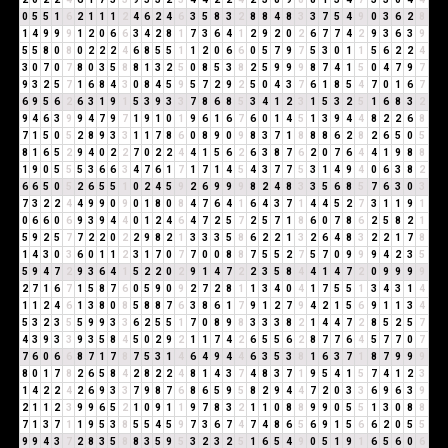
0
5
5
1
6
2
1
1
1
2
4
6
2
4
6
3
5
8
3
2
8
8
4
8
3
3
7
5
4
9
0
3
6
2
8
1
4
9
9
9
1
2
0
6
6
3
4
2
8
1
7
3
6
4
1
2
9
2
0
2
6
7
7
4
2
9
3
6
3
9
5
5
8
0
8
0
2
2
2
4
6
8
5
5
1
1
2
0
6
6
0
5
7
9
7
5
3
0
1
1
5
6
2
2
4
3
0
7
0
7
8
0
3
5
8
8
1
3
2
5
0
8
5
3
8
2
5
9
9
9
8
7
4
1
5
0
4
7
9
7
9
3
2
5
7
1
6
8
4
3
0
8
4
5
9
5
7
2
9
2
5
0
4
3
7
6
1
8
5
4
7
0
1
6
7
6
9
5
6
2
6
3
1
9
1
5
3
9
3
3
7
8
6
8
5
3
4
1
2
3
1
5
3
2
5
1
6
8
3
2
9
4
6
3
9
9
4
7
9
7
1
9
1
0
1
9
6
1
6
7
6
0
1
4
5
1
3
9
4
4
8
2
2
6
8
7
1
5
0
5
2
8
9
3
3
1
1
7
8
6
0
8
9
0
9
8
3
7
1
8
8
8
6
2
8
2
6
5
0
5
8
1
6
5
2
9
4
0
2
2
7
0
2
2
4
4
1
5
6
2
6
3
8
7
6
2
0
7
6
4
4
1
9
8
8
1
9
0
5
5
5
3
6
6
3
4
7
6
1
7
1
7
1
4
5
4
3
7
7
5
3
1
4
9
4
0
6
3
8
2
6
6
5
0
5
2
6
5
5
1
0
2
4
5
9
2
6
9
9
9
8
2
4
8
3
3
5
6
8
5
7
6
3
0
3
7
3
2
2
4
4
9
9
0
9
0
1
8
0
8
4
7
6
4
1
6
4
3
7
1
4
4
5
2
7
3
1
1
9
1
0
6
6
0
6
9
3
9
4
4
0
1
2
4
6
4
7
2
5
7
2
5
7
1
8
6
0
7
8
6
2
5
8
2
1
5
9
2
5
7
7
2
2
0
2
2
9
8
2
1
3
3
3
5
8
6
2
2
1
3
2
6
4
8
3
2
2
1
7
8
1
4
3
0
3
6
0
1
1
2
3
1
7
0
7
7
0
0
8
8
7
5
5
2
7
5
7
0
9
9
9
4
2
3
5
5
9
4
7
2
9
3
6
4
1
5
2
2
0
2
9
1
4
7
2
2
3
5
8
4
4
1
4
7
2
0
9
9
9
9
2
7
1
6
7
1
5
8
7
6
0
5
9
0
9
2
7
2
8
1
1
3
4
0
4
1
7
5
5
1
3
4
3
1
4
1
1
2
4
6
1
3
8
0
8
5
8
8
7
6
3
8
6
1
7
9
1
2
7
9
4
2
1
5
6
9
1
1
3
4
5
3
2
3
5
5
9
9
3
3
6
2
5
5
1
7
0
8
9
8
3
3
3
8
2
1
4
4
7
2
8
5
2
5
7
4
3
9
3
3
9
3
5
8
4
5
0
2
9
2
1
1
7
4
2
6
5
5
6
2
8
7
7
6
4
5
7
7
0
7
7
6
0
6
6
8
7
1
7
8
7
5
3
1
4
6
4
9
4
4
6
3
5
3
8
1
6
3
7
1
8
7
9
9
9
8
0
1
7
8
2
6
5
8
4
2
8
2
2
4
8
1
4
3
7
4
8
3
7
1
9
5
4
1
5
7
4
1
2
3
1
4
2
2
4
2
6
9
3
3
7
9
8
7
6
8
6
5
9
5
8
2
9
4
4
7
2
0
3
3
6
9
6
3
9
2
1
1
2
3
9
9
6
5
2
1
0
9
1
1
9
7
8
3
2
1
1
0
8
8
9
9
0
5
5
1
3
0
8
8
7
1
3
7
1
1
9
5
3
8
5
5
4
5
9
7
3
6
7
4
7
4
8
6
5
6
9
1
5
6
6
2
0
5
5
9
9
4
3
7
2
8
3
5
8
8
3
5
9
5
3
2
3
2
5
1
6
5
4
9
0
5
1
9
1
6
5
6
0
6