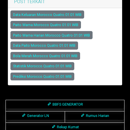
POST TERKAIT
Data Keluaran Morocco Quatro 01:01 WIB
Paito Warna Morocco Quatro 01:01 WIB
Paito Warna Harian Morocco Quatro 01:01 WIB
Data Paito Morocco Quatro 01:01 WIB
Bola Merah Morocco Quatro 01:01 WIB
Statistik Morocco Quatro 01:01 WIB
Prediksi Morocco Quatro 01:01 WIB
BBFS GENERATOR
Generator LN
Rumus Harian
Rekap Kumat