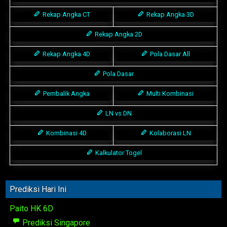
Rekap Angka CT
Rekap Angka 3D
Rekap Angka 2D
Rekap Angka 4D
Pola Dasar All
Pola Dasar
Pembalik Angka
Multi Kombinasi
LN vs DN
Kombinasi 4D
Kolaborasi LN
Kalkulator Togel
Prediksi Hari Ini
Paito HK 6D
Prediksi Singapore