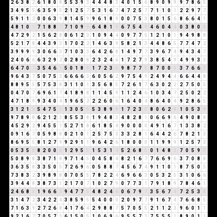
2
6
3
8
2
6
1
8
0
8
5
5
3
9
3
4
4
4
8
3
4
0
1
5
6
8
9
0
9
9
9
7
8
6
5
3
4
9
5
5
6
3
5
9
5
2
1
2
5
7
5
3
1
6
7
4
7
2
5
7
7
1
1
0
1
2
2
9
7
7
5
9
1
1
2
0
0
6
3
9
8
1
4
5
9
9
6
1
8
9
0
0
7
5
3
8
0
1
5
6
8
6
6
4
1
4
8
1
0
1
7
1
8
8
7
7
1
0
9
9
6
4
8
1
9
6
7
5
4
9
4
6
0
4
4
0
3
8
0
8
4
7
2
9
2
1
5
6
2
8
0
6
1
2
3
1
0
9
4
4
0
9
7
7
5
1
2
1
0
1
9
4
9
8
8
5
2
1
7
8
4
4
3
9
3
1
7
0
2
2
1
4
6
3
9
5
8
2
1
3
4
4
8
6
5
7
7
4
7
2
3
9
9
9
9
3
0
6
6
3
7
1
0
3
3
6
4
2
6
8
1
4
9
7
7
3
9
6
7
4
9
4
3
4
7
2
4
0
6
6
6
3
2
9
2
0
2
8
0
8
2
3
2
4
6
1
7
2
7
9
3
8
5
4
9
4
9
9
3
3
6
4
7
0
7
3
5
4
6
1
5
0
1
8
9
1
7
2
3
5
9
8
7
7
5
8
7
0
0
0
3
7
6
6
3
9
6
4
3
7
5
0
7
5
3
6
6
6
6
3
6
0
5
6
2
9
7
5
4
9
2
4
9
4
4
6
6
4
4
8
8
8
9
5
5
5
7
5
3
8
3
1
1
0
1
3
5
6
8
5
7
2
6
1
7
6
3
0
2
2
2
7
5
0
5
0
4
7
0
7
6
9
6
1
7
4
1
8
9
8
1
1
4
5
9
1
1
2
4
6
1
0
3
4
7
2
5
0
2
2
4
7
1
8
9
9
3
4
0
4
1
9
6
5
2
2
2
6
0
6
1
6
4
0
4
8
6
4
0
4
9
2
8
6
5
3
1
2
1
3
5
4
7
5
3
1
3
0
5
5
5
3
8
9
8
1
7
2
3
5
8
0
6
2
8
1
0
5
3
8
9
7
8
9
8
6
2
1
2
3
8
5
5
3
8
1
9
4
8
3
4
8
2
8
1
0
6
6
9
6
4
9
0
8
8
4
5
2
9
2
9
4
5
5
1
5
2
7
1
8
6
1
8
5
4
9
0
0
0
0
4
9
1
6
7
1
3
3
8
2
0
9
1
6
7
0
5
9
8
8
0
2
1
0
1
2
5
7
5
3
3
3
2
8
1
6
4
4
2
6
7
8
2
1
3
8
6
9
5
5
8
1
2
7
9
9
2
9
1
1
9
6
4
2
6
1
8
0
0
0
1
1
9
9
9
1
2
5
7
3
0
5
3
5
8
8
2
0
0
0
1
2
9
5
5
1
5
3
1
4
5
2
6
8
5
0
1
4
8
3
7
0
5
9
5
5
0
8
9
8
3
8
7
1
8
9
7
1
4
5
0
4
5
8
4
8
2
1
6
7
7
6
6
9
6
3
7
0
8
8
3
6
3
5
8
3
3
5
0
5
7
2
6
9
6
0
5
8
8
7
4
5
6
7
4
9
1
1
0
1
8
7
5
0
5
7
3
8
3
2
3
9
8
9
8
0
7
0
5
5
7
8
2
2
4
6
9
6
6
3
0
5
3
2
5
3
1
0
6
6
3
9
4
4
8
3
8
7
3
1
2
1
7
0
7
1
0
2
7
9
0
7
7
3
1
7
9
1
8
9
7
8
4
6
1
2
4
6
8
5
1
9
6
6
3
9
4
7
7
5
4
8
2
4
6
0
6
7
9
7
3
5
6
7
4
7
2
5
3
8
3
1
4
7
2
3
4
2
2
4
3
8
5
9
5
5
4
0
0
0
2
0
9
7
7
9
1
6
7
4
7
6
6
8
5
7
1
6
3
9
2
7
2
6
8
4
1
7
6
4
2
9
8
8
7
5
7
0
5
5
2
1
1
2
3
9
6
0
1
1
9
2
1
6
7
7
0
5
7
3
6
1
5
0
5
1
0
6
9
6
9
5
5
7
3
7
5
5
5
1
8
9
0
1
1