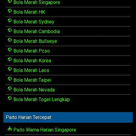
Bola Merah Singapore
Bola Merah HK
Bola Merah Sydney
Bola Merah Cambodia
Bola Merah Bullseye
Bola Merah Pcso
Bola Merah Korea
Bola Merah Laos
Bola Merah Taipei
Bola Merah Nevada
Bola Merah Togel Lengkap
Paito Harian Tercepat
Paito Warna Harian Singapore