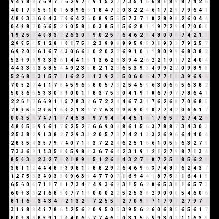
9
4
9
8
8
7
6
9
7
7
6
2
9
7
7
9
1
5
2
7
7
3
5
1
6
6
8
1
8
9
8
7
4
2
6
4
0
1
7
8
5
5
1
0
1
6
8
9
6
6
1
8
4
7
2
0
3
2
2
4
6
1
7
2
9
7
9
6
4
1
4
8
0
3
3
6
0
4
3
7
0
6
4
2
6
0
8
9
5
5
5
7
3
7
1
8
2
8
9
8
2
6
0
4
4
0
4
8
8
7
0
6
6
5
2
9
0
5
8
4
0
3
8
5
4
5
6
2
8
1
1
9
7
2
9
4
7
0
0
0
1
9
2
5
7
4
0
8
3
2
2
6
3
0
3
9
0
2
5
7
6
4
6
2
8
4
8
0
0
0
7
4
2
1
3
2
9
5
5
1
5
1
2
8
1
0
1
7
5
3
2
3
9
8
8
8
9
5
9
5
3
1
9
3
3
7
9
2
5
7
6
9
2
0
2
6
1
6
7
4
3
0
6
6
3
0
2
0
2
2
6
9
1
0
1
1
8
0
9
9
6
8
3
8
2
5
3
9
9
9
9
3
3
3
6
1
4
4
1
5
1
3
6
2
8
3
9
4
2
6
2
2
1
0
1
7
2
4
0
4
4
4
3
3
6
3
6
8
5
4
4
9
2
3
5
8
2
1
2
3
6
5
3
9
3
4
9
9
2
2
0
9
8
9
8
5
2
6
8
5
3
1
5
7
3
1
6
2
2
4
1
3
9
2
2
5
0
6
0
6
4
7
7
1
8
3
9
6
9
6
7
0
5
2
7
4
1
1
7
8
4
5
9
6
6
8
0
5
7
3
2
5
4
5
9
6
3
0
6
6
5
6
3
8
2
5
0
8
6
5
5
3
3
0
3
9
0
0
1
1
8
3
7
5
3
0
4
1
9
1
0
6
7
9
7
7
8
6
4
1
2
2
6
1
7
6
6
9
1
1
5
7
8
3
2
6
7
2
2
4
4
6
7
3
1
7
6
2
6
8
7
0
6
8
5
7
8
9
5
5
2
9
5
1
6
0
2
1
3
4
7
7
6
3
9
9
5
9
0
9
8
7
7
4
2
0
6
6
1
7
0
0
3
5
8
7
4
7
1
8
7
4
5
8
4
9
7
9
4
4
4
4
5
1
6
1
7
6
5
2
2
7
4
2
6
4
8
0
5
5
9
9
6
1
7
5
2
5
2
7
6
6
9
0
9
8
6
1
5
6
3
7
8
8
7
3
4
3
0
3
2
5
3
8
2
9
1
3
8
2
7
2
9
3
3
2
0
5
7
3
7
4
2
1
3
3
2
6
9
6
6
4
4
0
4
2
8
8
5
4
3
5
7
9
7
4
0
7
1
8
3
7
2
2
4
6
2
5
1
6
6
1
0
5
5
6
3
2
7
9
7
3
3
6
9
1
4
3
5
8
0
5
9
8
8
3
6
7
6
4
2
3
1
9
1
2
1
2
7
9
8
7
1
3
4
8
5
0
3
3
2
3
2
7
9
2
1
8
9
8
5
1
2
6
8
4
3
2
7
9
0
7
2
5
7
8
5
6
2
8
3
8
1
1
2
4
4
4
8
3
3
9
8
1
9
8
8
2
9
2
6
4
6
9
6
3
7
4
8
3
6
2
4
3
7
1
2
7
5
3
3
4
0
3
3
0
9
6
3
9
4
7
7
0
7
1
6
9
4
4
1
8
7
5
3
1
6
4
1
5
6
5
6
0
6
7
1
1
7
8
1
7
3
4
7
4
9
3
6
9
3
1
5
6
2
8
6
5
3
8
1
6
5
7
3
6
0
9
3
3
2
1
6
8
5
0
7
7
1
8
0
0
0
2
2
5
2
5
3
8
2
9
0
0
0
5
4
6
0
6
8
1
1
6
7
3
4
3
4
7
2
1
3
2
5
7
2
5
5
1
2
7
0
9
9
7
1
7
9
7
2
7
9
7
7
3
1
9
8
8
4
9
7
8
6
4
2
5
6
2
0
9
5
0
5
3
9
5
6
2
6
0
6
8
5
6
5
6
1
7
8
0
9
8
8
8
5
9
1
1
0
4
0
6
6
7
7
4
6
1
0
3
1
5
6
5
9
3
0
3
1
1
6
3
9