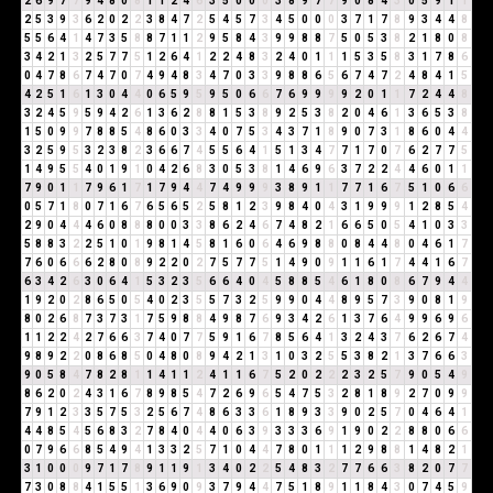
2
6
9
7
7
9
4
8
0
8
1
1
2
4
6
3
5
0
0
0
3
8
9
7
7
9
0
8
4
3
0
5
9
1
1
2
5
3
9
3
6
2
0
2
2
3
8
4
7
2
5
4
5
7
3
4
5
0
0
0
3
7
1
7
8
9
3
4
4
8
5
5
6
4
1
4
7
3
5
8
8
7
1
1
2
9
5
8
4
3
9
9
8
8
7
5
0
5
3
8
2
1
8
0
8
3
4
2
1
3
2
5
7
7
5
1
2
6
4
1
2
2
4
8
3
2
4
0
1
1
1
5
3
5
8
3
1
7
8
6
0
4
7
8
6
7
4
7
0
7
4
9
4
8
3
4
7
0
3
3
9
8
8
6
5
6
7
4
7
2
4
8
4
1
5
4
2
5
1
6
1
3
0
4
4
0
6
5
9
5
9
5
0
6
6
7
6
9
9
9
9
2
0
1
1
7
2
4
4
8
3
2
4
5
9
5
9
4
2
6
1
3
6
2
8
8
1
5
3
8
9
2
5
3
8
2
0
4
6
1
3
6
5
3
8
1
5
0
9
9
7
8
8
5
4
8
6
0
3
3
4
0
7
5
3
4
3
7
1
8
9
0
7
3
1
8
6
0
4
4
3
2
5
9
5
3
2
3
8
2
3
6
6
7
4
5
5
6
4
1
5
1
3
4
7
7
1
7
0
7
6
2
7
7
5
1
4
9
5
5
4
0
1
9
1
0
4
2
6
8
3
0
5
3
8
1
4
6
9
6
3
7
2
2
4
4
6
0
1
1
7
9
0
1
1
7
9
6
1
7
1
7
9
4
4
7
4
9
9
9
3
8
9
1
1
7
7
1
6
7
5
1
0
6
6
0
5
7
1
8
0
7
1
6
7
6
5
6
5
2
5
8
1
2
3
9
8
4
0
4
3
1
9
9
9
1
2
8
5
4
2
9
0
4
4
4
6
0
8
8
8
0
0
3
3
8
6
2
4
6
7
4
8
2
1
6
6
5
0
5
4
1
0
3
3
5
8
8
3
2
2
5
1
0
1
9
8
1
4
5
8
1
6
0
6
4
6
9
8
8
0
8
4
4
8
0
4
6
1
7
7
6
0
6
6
6
2
8
0
8
9
2
2
0
2
7
5
7
7
5
1
4
9
0
9
1
1
6
1
7
4
4
1
6
7
6
3
4
2
6
3
0
6
4
1
5
3
2
3
5
6
6
4
0
4
5
8
8
5
4
6
1
8
0
8
6
7
9
4
4
1
9
2
0
2
8
6
5
0
5
4
0
2
3
5
5
7
3
2
5
9
9
0
4
4
8
9
5
7
3
9
0
8
1
9
8
0
2
6
8
7
3
7
3
1
7
5
9
8
8
4
9
8
7
6
9
3
4
2
6
1
3
7
6
4
9
9
6
9
6
1
1
2
2
4
2
7
6
6
3
7
4
0
7
7
5
9
1
6
7
8
5
6
4
1
3
2
4
3
7
6
2
6
7
4
9
8
9
2
2
0
8
6
8
5
0
4
8
0
8
9
4
2
1
3
1
0
3
2
5
5
3
8
2
1
3
7
6
6
3
9
0
5
8
4
7
8
2
8
1
1
4
1
1
2
4
1
1
6
7
5
2
0
2
2
2
3
2
5
7
9
0
5
4
9
8
6
2
0
2
4
3
1
6
7
8
9
8
5
4
7
2
6
9
6
5
4
7
5
3
2
8
1
8
9
2
7
0
9
9
7
9
1
2
3
3
5
7
5
3
2
5
6
7
4
8
6
3
3
6
1
8
9
3
3
9
0
2
5
7
0
4
6
4
1
4
4
8
5
4
5
6
8
3
2
7
8
4
0
4
4
0
6
3
9
3
3
3
6
9
1
9
0
2
2
8
8
0
6
6
0
7
9
6
6
8
5
4
9
4
1
3
3
2
5
7
1
0
4
4
7
8
0
1
1
1
2
9
8
8
1
4
8
2
1
3
1
0
0
0
9
7
1
7
8
9
1
1
9
1
3
4
0
2
2
5
4
8
3
2
7
7
6
6
3
8
2
0
7
7
7
3
0
8
8
4
1
5
5
1
3
6
9
0
9
3
7
9
4
4
7
5
1
8
9
1
1
8
4
3
0
7
4
5
9