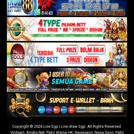
Copyright © 2026 Live Sgp | Live draw Sgp. All Rights Reserved.
Virdsam
,
Angka Net
,
Paito Warna HK
,
Nagasaon
,
Naga Saon
,
Paito