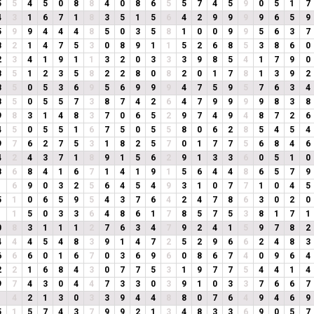
5
5
4
5
0
8
8
4
0
8
6
5
5
7
4
5
9
0
5
1
7
4
3
1
6
7
1
8
3
5
1
5
6
4
2
9
9
9
9
6
5
9
5
9
9
4
4
4
8
5
0
3
5
8
1
0
0
9
9
5
6
3
7
8
2
1
4
7
5
3
0
8
9
1
1
5
2
6
8
5
3
8
6
0
2
3
4
1
9
1
1
3
2
0
3
3
3
9
8
5
4
1
7
9
0
8
5
1
2
3
5
8
2
2
8
0
8
2
0
1
7
8
1
3
9
2
8
5
0
5
3
6
9
5
6
9
9
9
4
7
5
9
5
7
6
3
4
8
5
0
5
5
7
3
8
7
4
2
6
4
7
9
9
9
9
8
3
8
9
8
3
1
4
8
3
7
0
6
5
2
9
7
4
9
4
8
7
2
6
4
5
0
5
5
1
6
7
5
0
5
5
8
0
6
2
8
5
4
5
4
9
7
6
2
7
5
3
1
8
2
5
7
0
1
7
7
5
6
8
4
6
4
2
4
3
7
1
8
9
1
5
6
2
9
1
3
3
6
0
5
1
0
8
6
8
4
1
6
7
1
4
1
9
1
5
6
4
4
8
6
5
7
9
1
6
9
0
3
2
5
6
4
5
4
9
3
1
0
7
7
1
0
4
5
5
1
0
6
5
9
5
4
3
7
6
4
2
4
7
8
6
3
0
2
0
1
1
5
0
3
3
6
4
8
6
1
7
8
5
7
5
3
8
1
7
1
0
8
3
1
1
1
2
7
6
3
4
7
9
2
4
1
5
9
7
8
2
4
4
4
5
4
8
3
9
1
4
7
2
5
2
9
6
6
2
4
8
3
6
6
6
0
1
6
7
0
3
6
9
6
0
8
6
7
4
0
9
6
4
2
2
1
6
8
4
3
0
7
7
5
3
1
9
7
7
5
4
4
1
4
9
7
4
3
0
4
4
7
3
3
0
3
9
1
0
3
3
7
6
6
7
1
4
2
1
3
0
3
3
9
4
4
8
8
0
7
6
4
9
4
6
9
5
1
5
7
4
3
7
9
9
2
1
3
4
8
3
3
6
9
0
5
7