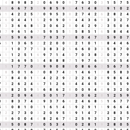
1
4
8
9
8
3
2
0
6
9
0
9
7
6
3
0
3
1
5
7
5
3
3
6
6
7
3
1
9
8
5
9
5
4
1
4
8
3
9
1
0
2
4
1
4
2
2
5
7
0
9
5
3
8
2
7
4
2
6
2
8
2
4
4
6
0
4
4
1
5
2
9
9
0
9
4
4
3
6
9
3
3
2
7
2
3
3
6
6
8
5
3
0
6
2
8
0
4
2
9
2
3
5
0
6
3
7
9
6
1
6
7
5
9
5
5
1
5
8
5
1
6
5
8
4
4
0
7
5
9
6
9
6
7
9
3
7
1
8
0
4
7
2
5
9
0
7
6
5
1
3
6
5
2
2
2
0
0
0
2
1
0
1
1
8
4
4
6
1
3
1
0
7
7
5
3
8
3
2
5
6
6
0
3
3
5
8
7
0
6
1
1
2
5
1
6
9
7
1
4
5
7
0
3
8
2
0
3
7
9
8
9
3
6
9
5
5
4
8
8
8
7
1
9
7
6
4
1
0
5
4
1
5
1
7
7
0
7
9
9
0
8
8
0
8
6
6
3
5
6
7
5
1
8
5
0
1
6
7
0
8
7
4
2
1
4
6
1
7
8
5
8
3
7
7
8
4
0
1
1
4
2
2
9
2
2
2
6
2
8
9
8
6
4
7
3
2
6
2
4
6
7
1
2
6
8
4
4
4
5
9
0
5
5
9
3
5
8
2
5
9
5
6
8
6
2
8
0
0
9
4
4
9
3
2
0
8
9
2
0
9
4
4
5
0
1
7
8
3
0
6
2
8
1
2
5
9
8
3
8
3
7
4
2
9
3
7
6
4
2
4
6
8
5
1
6
7
7
5
5
0
8
1
0
1
1
6
1
4
5
9
2
9
1
1
9
6
6
4
2
2
2
7
3
0
3
2
0
9
5
5
9
1
4
7
2
2
8
3
5
1
8
6
0
0
4
4
8
2
6
7
4
2
5
9
3
3
3
2
5
7
8
9
5
0
8
7
6
0
5
3
4
7
0
2
8
1
9
2
8
0
5