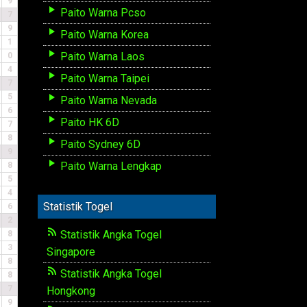
9
Paito Warna Pcso
7
9
Paito Warna Korea
1
Paito Warna Laos
0
4
Paito Warna Taipei
7
5
Paito Warna Nevada
6
Paito HK 6D
7
8
Paito Sydney 6D
9
Paito Warna Lengkap
8
5
4
Statistik Togel
6
2
Statistik Angka Togel
8
3
Singapore
8
Statistik Angka Togel
8
7
Hongkong
9