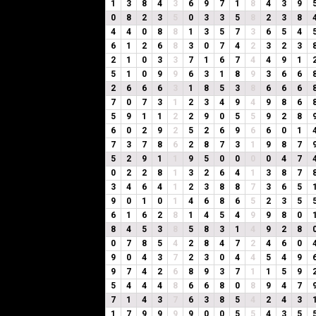
1
3
8
4
3
6
9
7
1
8
4
3
9
0
8
2
3
5
0
3
3
5
8
2
3
8
4
4
0
8
8
1
3
5
7
3
6
5
4
6
1
2
6
8
3
0
7
4
2
3
2
3
2
1
0
3
3
7
1
6
7
4
4
9
1
5
1
0
9
9
6
3
1
8
9
3
6
6
2
6
6
6
3
1
8
5
3
8
6
6
6
7
0
7
3
1
2
3
4
9
4
9
8
6
5
9
1
1
2
2
9
0
5
5
9
2
8
6
0
2
9
2
5
2
6
9
6
6
0
1
7
3
7
8
6
2
8
7
3
1
9
8
7
5
2
9
1
1
9
5
0
0
0
0
4
7
0
2
2
8
1
3
2
6
4
1
3
8
7
3
4
6
4
1
2
3
8
8
7
3
6
5
9
0
1
0
1
4
6
8
6
5
2
3
5
6
1
6
2
8
1
4
5
4
9
9
8
0
8
4
5
3
8
5
8
3
1
4
9
2
8
0
7
8
5
4
2
8
4
7
2
4
6
0
9
0
4
3
7
2
3
0
4
4
5
4
9
9
7
4
2
6
8
9
3
7
1
1
5
9
5
4
4
4
8
6
6
8
0
8
9
4
7
7
1
4
3
7
6
3
8
5
4
2
4
3
1
7
9
9
9
9
0
0
5
5
4
3
5