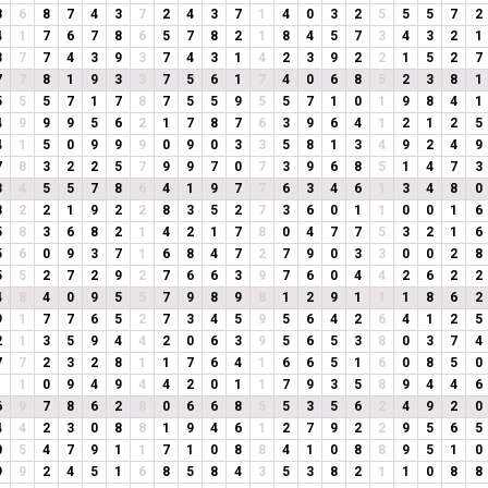
8
6
8
7
4
3
7
2
4
3
7
1
4
0
3
2
5
5
5
7
2
4
1
7
6
7
8
6
5
7
8
2
1
8
4
5
7
3
4
3
2
1
3
7
7
4
3
9
3
7
4
3
1
4
2
3
9
2
2
1
5
2
7
7
7
8
1
9
3
3
7
5
6
1
7
4
0
6
8
5
2
3
8
1
5
5
5
7
1
7
8
7
5
5
9
5
5
7
1
0
1
9
8
4
1
4
9
9
9
5
6
2
1
7
8
7
6
3
9
6
4
1
2
1
2
5
4
1
5
0
9
9
9
0
9
0
3
3
5
8
1
3
4
9
2
4
9
7
8
3
2
2
5
7
9
9
7
0
7
3
9
6
8
5
1
4
7
3
3
4
5
5
7
8
6
4
1
9
7
7
6
3
4
6
1
3
4
8
0
8
2
2
1
9
2
2
8
3
5
2
7
3
6
0
1
1
0
0
1
6
5
8
3
6
8
2
1
4
2
1
7
8
0
4
7
7
5
3
2
1
6
5
6
0
9
3
7
1
6
8
4
7
2
7
9
0
3
3
0
0
2
8
5
5
2
7
2
9
2
7
6
6
3
9
7
6
0
4
4
2
6
2
2
4
8
4
0
9
5
5
7
9
8
9
8
1
2
9
1
1
1
8
6
2
9
1
7
7
6
5
2
7
3
4
5
9
5
6
4
2
6
4
1
2
5
2
1
3
5
9
4
4
2
0
6
3
9
5
6
5
3
8
0
3
7
4
7
7
2
3
2
8
1
1
7
6
4
1
6
6
5
1
6
0
8
5
0
1
1
0
9
4
9
4
4
2
0
1
1
7
9
3
5
8
9
4
4
6
6
9
7
8
6
2
8
0
6
6
8
5
5
3
5
6
2
4
9
2
0
4
4
2
3
0
8
8
1
9
4
6
1
2
7
9
2
2
9
5
6
5
0
5
4
7
9
1
1
7
1
0
8
8
4
1
0
8
8
9
5
1
0
9
9
2
4
5
1
6
8
5
8
4
3
5
3
8
2
1
1
0
8
8