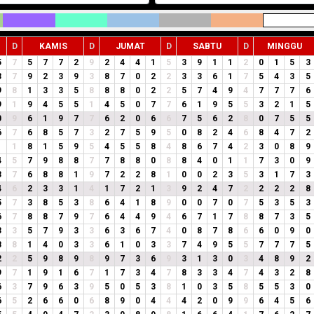
D
KAMIS
D
JUMAT
D
SABTU
D
MINGGU
5
7
5
7
7
2
9
2
4
4
1
5
3
9
1
1
2
0
1
5
3
3
7
9
2
3
9
3
8
7
0
2
2
3
3
6
1
7
5
4
3
5
9
8
1
3
3
5
8
8
8
0
2
2
5
7
4
9
4
7
7
7
6
9
1
9
4
5
5
1
4
5
0
7
7
6
1
9
5
5
3
2
1
5
0
9
6
1
9
7
7
6
2
0
6
6
7
5
6
2
8
0
7
5
5
6
7
6
8
5
7
3
2
7
5
9
5
0
8
2
4
6
8
4
7
2
1
1
8
1
5
9
5
4
5
5
8
4
8
6
7
4
2
3
0
8
9
4
5
7
9
8
8
7
7
8
8
0
8
8
4
0
1
1
7
3
0
9
3
7
6
8
8
1
9
7
2
2
8
1
0
0
2
3
5
3
1
7
3
4
6
2
3
3
1
4
1
7
2
1
3
9
2
4
7
2
2
2
2
8
5
7
3
8
5
3
8
6
4
1
8
9
0
0
7
0
7
5
3
5
3
6
7
8
8
7
9
7
6
4
4
9
4
6
7
1
7
8
8
7
3
5
3
3
5
7
9
3
3
6
3
6
7
4
0
8
7
8
6
6
0
9
0
8
8
1
4
0
3
3
6
1
0
3
3
7
4
9
5
5
7
7
7
5
2
2
5
9
8
9
8
9
7
3
6
9
3
1
3
0
3
4
8
9
2
9
7
1
9
1
6
7
1
7
3
4
7
8
3
3
4
7
4
3
2
8
6
3
7
9
6
3
9
5
0
5
3
8
1
0
3
5
8
5
5
3
0
6
5
2
6
6
0
6
8
9
0
4
4
4
2
0
9
9
6
4
5
6