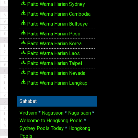
3
Paito Warna Harian Sydney
2
Paito Warna Harian Cambodia
6
9
Paito Warna Harian Bullseye
6
Paito Warna Harian Pcso
8
7
Paito Warna Harian Korea
1
7
Paito Warna Harian Laos
7
Paito Warna Harian Taipei
9
3
Paito Warna Harian Nevada
2
Paito Warna Harian Lengkap
1
5
2
Sahabat
5
5
Virdsam
*
Nagasaon
*
Naga saon
*
1
8
Welcome to Hongkong Pools
*
3
Sydney Pools Today
*
Hongkong
5
Pools