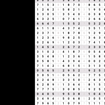
8
0
3
3
6
3
8
9
2
2
1
8
2
7
1
5
3
8
1
8
7
0
7
8
6
5
1
2
6
2
8
5
8
2
1
3
1
9
5
3
3
0
5
5
3
5
4
0
4
0
3
8
6
3
2
5
7
0
7
6
1
7
2
6
6
6
6
4
7
2
1
5
5
2
7
5
3
2
6
1
1
8
9
4
3
7
4
2
3
5
1
2
3
7
1
8
1
8
7
8
6
1
2
9
1
2
3
6
9
9
8
2
5
7
3
6
3
0
2
6
9
6
1
2
0
3
3
7
4
1
1
4
5
4
9
2
6
7
2
9
2
3
3
3
1
0
2
2
4
1
8
7
6
0
5
4
3
5
4
8
3
1
2
3
6
9
1
5
8
0
5
8
1
9
4
3
9
4
4
0
0
2
7
1
4
2
6
6
8
1
5
6
3
1
3
0
5
6
5
2
2
9
5
2
7
9
2
5
3
0
5
1
6
0
5
6
2
8
7
7
5
2
2
4
8
3
3
3
5
0
5
2
6
3
6
2
8
9
8
1
3
6
4
1
8
1
5
7
7
7
5
3
3
0
8
5
4
9
2
5
0
4
0
5
5
9
5
3
8
2
1
0
4
3
4
9
4
4
5
0
6
8
5
2
0
5
7
9
6
5
2
1
0
7
9
7
1
1
1