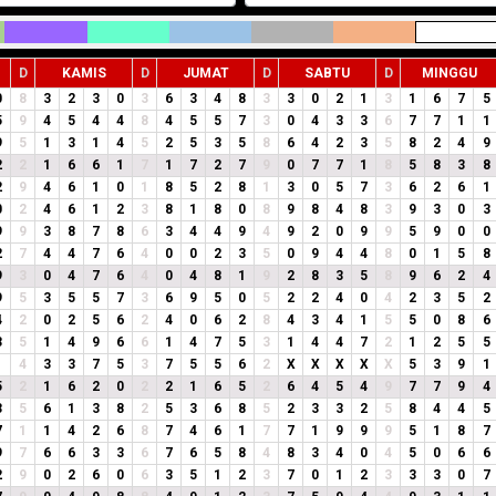
D
KAMIS
D
JUMAT
D
SABTU
D
MINGGU
0
8
3
2
3
0
3
6
3
4
8
3
3
0
2
1
3
1
6
7
5
5
9
4
5
4
4
8
4
5
5
7
3
0
4
3
3
6
7
7
1
1
9
5
1
3
1
4
5
2
5
3
5
8
6
4
2
3
5
8
2
4
9
2
2
1
6
6
1
7
1
7
2
7
9
0
7
7
1
8
5
8
3
8
2
9
4
6
1
0
1
8
5
2
8
1
3
0
5
7
3
6
2
6
1
0
2
4
6
1
2
3
8
1
8
0
8
9
8
4
8
3
9
3
0
3
9
9
3
8
7
8
6
3
4
4
9
4
9
2
0
9
9
5
9
0
0
2
7
4
4
7
6
4
0
0
2
3
5
0
9
4
4
8
0
1
5
8
9
3
0
4
7
6
4
0
4
8
1
9
2
8
3
5
8
9
6
2
4
9
5
3
5
5
7
3
6
9
5
0
5
2
2
4
0
4
2
3
5
2
4
2
0
2
5
6
2
4
0
6
2
8
4
3
4
1
5
5
0
8
6
3
5
1
4
9
6
6
1
4
7
5
3
1
4
4
7
2
1
2
5
5
1
4
3
3
7
5
3
7
5
5
6
2
X
X
X
X
X
5
3
9
1
5
2
1
6
2
0
2
2
1
6
5
2
6
4
5
4
9
7
7
9
4
3
5
6
1
3
8
2
5
3
6
8
5
2
3
3
2
5
8
4
4
5
7
1
1
4
2
6
8
7
4
6
1
7
7
1
9
9
9
5
1
8
7
9
7
6
6
3
3
6
7
6
5
8
4
8
3
4
0
4
5
0
6
6
2
9
0
2
6
0
6
3
5
1
2
3
7
0
1
2
3
3
3
0
7