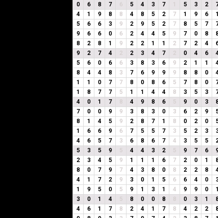
0
6
8
7
6
5
4
3
7
1
5
3
2
4
1
9
8
8
4
8
5
2
7
1
9
6
5
6
6
3
9
2
9
5
2
7
8
5
7
9
6
6
0
6
2
4
4
5
9
7
0
8
8
2
8
1
9
2
2
1
1
2
7
2
4
9
2
7
4
2
2
3
4
7
2
0
4
6
5
6
0
6
6
3
8
3
6
9
2
1
1
8
4
4
8
3
7
6
9
9
9
8
8
0
1
1
0
7
7
8
0
8
6
5
7
8
0
1
8
7
7
5
1
1
4
4
8
3
5
3
4
0
1
7
8
4
9
8
6
5
9
0
3
7
0
0
9
9
3
8
3
0
3
6
2
9
8
1
4
5
9
2
8
7
1
8
0
2
0
1
6
6
9
6
7
5
5
7
3
5
2
3
4
6
5
7
3
6
8
6
7
4
3
5
5
5
3
5
9
5
4
4
3
2
5
9
7
6
2
3
4
5
9
1
1
1
6
7
2
0
1
8
0
7
9
7
4
3
8
0
8
2
2
8
4
1
7
2
9
3
0
1
5
6
6
4
0
1
9
5
0
5
9
1
3
1
4
9
9
0
3
0
1
4
5
8
0
0
8
8
0
3
1
4
6
1
7
8
2
4
1
7
8
4
2
2