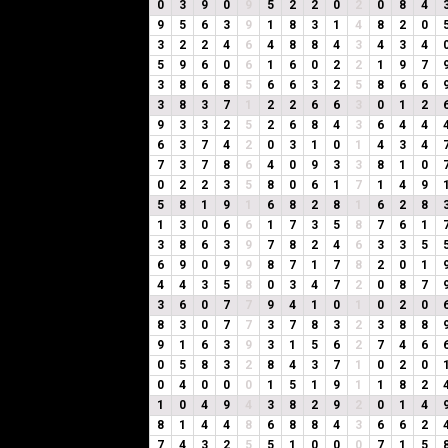
0
3
9
0
9
5
2
2
0
2
0
8
4
9
5
6
3
9
1
8
3
1
4
8
2
0
3
2
2
4
6
4
8
8
4
3
4
3
4
5
9
6
0
6
1
6
0
2
2
1
9
7
3
8
6
8
5
6
6
3
2
5
8
6
6
3
8
3
7
1
2
2
6
6
3
0
1
2
9
3
3
2
5
2
6
8
4
3
6
4
4
6
3
7
4
2
0
3
1
0
1
4
3
4
7
3
7
8
6
4
0
9
3
3
8
1
0
0
2
2
3
5
8
0
6
1
7
1
4
9
5
8
1
9
1
6
8
2
8
1
6
2
8
1
3
0
6
6
1
7
3
5
8
7
6
1
3
8
6
3
9
7
8
2
4
6
3
3
5
6
9
0
9
9
8
7
1
7
8
2
0
1
4
4
3
5
8
0
3
4
7
2
0
8
7
3
6
0
7
7
9
4
1
0
1
0
2
0
8
3
0
7
7
3
7
8
3
2
3
8
8
9
1
6
3
9
3
1
5
6
2
7
4
6
0
5
8
3
2
8
4
3
7
1
0
2
0
0
4
0
0
0
1
5
1
9
1
1
8
2
1
0
4
9
4
3
8
2
9
2
0
1
4
8
1
4
4
8
6
8
8
4
3
6
6
2
7
4
3
2
5
5
1
0
0
0
7
1
5