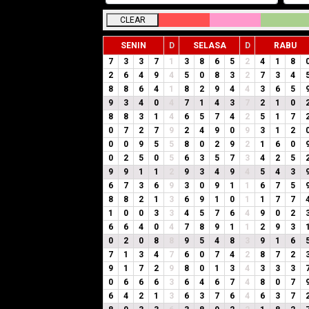
CLEAR
SENIN
D
SELASA
D
RABU
7
3
3
7
1
3
8
6
5
2
4
1
8
2
6
4
9
4
5
0
8
3
2
7
3
4
8
8
6
4
1
8
2
9
4
4
3
6
5
9
3
4
0
4
7
1
4
3
7
2
1
0
8
8
3
1
4
6
5
7
4
2
5
1
7
0
7
2
7
9
2
4
9
0
9
3
1
2
0
0
9
5
5
8
0
2
9
2
1
6
0
0
2
5
0
5
6
3
5
7
3
4
2
5
9
9
1
1
2
9
3
4
9
4
5
4
3
6
7
3
6
9
3
0
9
1
1
6
7
5
8
8
2
1
3
6
9
1
0
1
1
7
7
1
0
0
3
3
4
5
7
6
4
9
0
2
6
6
4
0
4
7
8
9
1
1
2
9
3
0
2
0
8
8
9
5
4
8
3
9
1
6
7
1
3
4
7
6
0
7
4
2
8
7
2
9
1
7
2
9
8
0
1
3
4
3
3
3
0
6
6
6
3
6
4
6
7
4
8
0
7
6
4
2
1
3
6
3
7
6
4
6
3
7