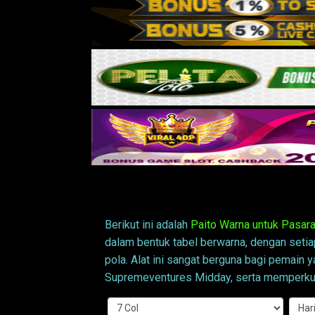
Paito War
Berikut ini adalah
Paito Warna untuk Pasar
dalam bentuk tabel berwarna, dengan seti
pola. Alat ini sangat berguna bagi pemain
Supremeventures Midday, serta memperkuat