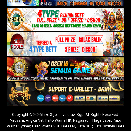
Copyright © 2026 Live Sgp | Live draw Sgp. All Rights Reserved.
Virdsam
,
Angka Net
,
Paito Warna HK
,
Nagasaon
,
Naga Saon
,
Paito
Warna Sydney
,
Paito Warna SGP
,
Data HK
,
Data SGP
,
Data Sydney
,
Data