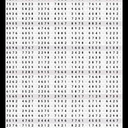
7
5
2
1
3
8
9
2
3
5
0
0
1
9
1
7
8
0
5
5
1
0
5
2
7
7
6
1
4
5
2
1
0
0
0
0
0
8
8
7
5
8
2
3
5
3
3
7
6
4
8
6
9
8
8
9
6
6
1
7
7
6
7
0
7
0
4
2
2
4
6
9
3
6
9
9
4
6
8
5
7
0
5
3
8
4
9
6
1
7
3
1
8
6
5
4
0
8
1
9
8
0
9
2
2
3
6
5
1
6
8
2
7
8
6
5
5
6
8
5
8
2
1
4
5
7
2
9
3
3
3
2
7
4
2
9
7
2
0
2
3
9
0
5
5
9
0
3
9
3
4
5
7
9
7
8
1
6
7
4
8
9
7
5
3
8
8
3
4
7
4
6
1
0
1
8
5
9
7
7
9
6
4
6
1
6
7
4
6
1
2
9
1
8
9
8
9
2
9
2
8
1
7
6
4
0
9
9
0
9
1
0
7
6
4
6
0
5
1
6
6
5
1
3
4
1
8
8
5
4
1
3
1
6
7
0
0
4
1
5
5
2
2
3
5
2
5
0
9
9
0
0
2
2
4
4
5
8
7
6
0
9
8
3
2
9
6
2
2
4
0
7
8
3
2
1
4
5
0
5
1
6
2
9
2
4
0
1
7
8
3
2
0
6
6
6
4
8
2
1
3
7
9
8
8
4
7
7
9
7
5
5
7
7
5
6
5
9
6
6
0
7
6
7
4
2
9
9
0
9
9
9
4
5
9
1
6
0
6
6
9
5
5
0
5
0
1
0
8
8
0
6
7
3
1
7
7
3
7
1
2
2
9
8
8
4
3
4
3
7
2
4
2
8
1
9
1
8
6
5
6
9
7
2
9
4
8
6
0
6
0
8
7
5
3
9
1
7
8
6
3
1
8
1
9
9
1
9
4
4
2
6
3
8
2
3
0
5
1
6
4
5
1
5
6
5
0
9
3
3
2
1
7
2
9
6
1
3
5
8
4
3
7
0
7
3
8
7
3
1
2
3
2
7
9
3
8
2
1
3
4
5
3
9
3
9
1
6
8
5
1
4
1
1
2
1
9
4
2
6
5
2
1
2
3
6
1
4
9
4
0
4
3
1
4
3
2
8
3
2
5
9
1
5
6
7
5
6
0
6
8
4
7
0
7
5
1
8
3
2
9
0
1
3
4
2
8
8
6
5
4
9
2
7
9
9
0
7
7
5
2
6
6
7
4
9
4
9
9
9
7
6
6
8
5
0
7
6
8
5
4
2
6
2
8
3
6
1
1
2
4
6
0
1
1
4
0
7
1
8
9
1
7
1
8
6
5
9
3
3
1
0
0
3
3
0
9
5
0
5
1
8
2
9
2
2
8
2
5
7
5
5
8
2
1
7
8
3
9
3
4
8
5
3
8
3
0
3
0
3
6
1
3
4
7
0
5
2
0
2
2
2
0
6
6
9
4
6
5
2
5
8
7
2
9
4
9
9
8
8
3
7
3
6
9
1
5
6
5
2
8
9
9
1
1
7
7
3
9
3
2
9
7
9
7
1
8
1
7
8
7
1
2
9
2
8
7
3
0
3
4
9
8
2
1
4
6
2
7
9
8
5
3
5
8
9
3
0
2
2
2
3
4
5
9
5
7
1
4
5
6
4
2
5
7
0
3
8
2
1
4
6
8
1
9
0
9
2
4
6
3
1
4
2
6
0
5
7
6
4
6
0
4
9
4
9
6
3
8
2
7
3
7
0
7
2
9
2
6
8
6
3
7
5
3
0
9
7
4
2
2
4
7
1
8
5
5
1
3
4
8
2
4
0
4
7
5
0
6
6
8
4
9
9
9
4
6
7
7
5
7
1
8
2
1
0
1
7
9
7
2
4
7
2
9
0
2
9
8
8
0
5
1
8
9
4
7
6
3
9
0
4
4
4
8
1
4
9
6
6
7
7
6
1
7
4
5
0
5
5
4
4
6
7
4
2
3
7
6
4
7
1
5
2
7
6
3
1
2
3
9
9
2
1
3
8
2
2
7
9
1
7
4
3
7
9
9
1
6
7