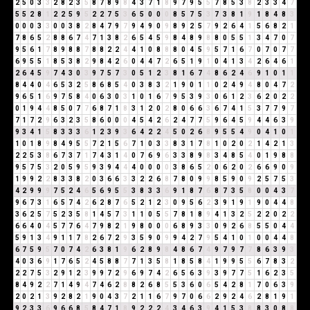
2
5
0
3
3
2
8
2
3
5
8
7
8
9
8
4
3
7
1
8
9
7
9
5
5
7
8
5
3
8
2
3
3
4
7
5
5
2
8
1
2
2
5
9
5
2
2
7
5
3
6
5
0
0
0
8
5
7
5
3
7
3
8
1
9
1
8
4
8
3
0
0
0
3
3
0
0
3
8
2
8
4
7
9
7
9
4
9
0
9
8
9
2
5
7
9
2
6
4
1
5
6
8
2
1
7
8
6
5
2
8
8
6
7
4
7
1
3
8
2
6
5
4
5
9
8
4
8
9
8
8
0
5
5
1
3
4
7
0
7
9
5
6
1
7
8
9
8
8
7
8
8
2
2
4
4
1
0
8
8
8
0
4
5
9
5
7
1
6
7
0
7
0
7
7
6
9
5
5
1
8
5
3
8
2
9
8
4
2
6
0
4
4
7
2
6
5
1
9
1
0
4
1
3
4
2
6
4
6
1
2
6
4
5
9
7
4
3
0
3
9
7
5
7
3
0
5
1
2
3
8
1
6
7
4
8
6
2
4
6
9
1
0
1
1
8
4
4
0
4
6
5
3
2
5
8
6
8
5
4
0
3
8
3
2
1
9
0
1
1
0
2
4
9
4
8
0
4
7
2
9
6
5
1
6
9
7
5
8
4
0
6
3
0
3
1
0
1
6
7
9
5
3
9
3
0
6
1
2
3
6
2
0
2
2
0
1
9
4
4
8
5
0
7
7
6
8
7
1
8
3
1
2
0
2
8
0
6
6
3
6
7
4
1
5
3
7
7
9
7
7
1
7
2
9
6
3
2
3
5
8
6
0
0
0
4
5
4
2
6
2
4
7
7
5
9
6
4
5
9
4
4
6
3
9
9
3
4
1
5
8
3
3
3
6
1
2
3
9
3
6
4
2
2
4
5
0
2
6
8
9
5
5
4
9
0
4
1
0
1
1
0
1
8
9
8
4
9
5
5
7
2
1
5
6
7
1
0
3
3
8
3
1
7
8
1
0
2
0
2
1
4
2
1
3
2
2
5
3
8
6
7
3
7
1
7
4
3
1
4
0
7
6
9
6
3
3
8
9
8
3
4
8
5
4
0
1
9
8
8
9
5
7
5
3
2
0
5
9
5
9
3
9
4
4
4
0
0
0
0
3
8
6
5
2
0
6
2
0
2
6
6
9
0
9
1
9
9
2
2
8
3
3
8
2
0
3
6
6
3
3
2
2
6
8
7
8
0
9
9
8
5
9
0
9
2
5
7
5
3
4
2
9
9
9
7
5
2
4
6
5
6
9
5
5
3
8
3
3
6
9
1
8
7
6
8
7
3
5
8
0
0
4
3
7
9
6
7
3
1
6
5
7
4
2
6
2
8
7
6
5
2
1
2
3
0
9
5
6
2
3
9
1
9
1
9
0
4
4
8
3
6
2
5
7
5
2
3
5
8
1
4
5
7
3
1
1
0
5
5
7
8
1
8
9
4
1
3
2
5
2
2
0
2
2
6
6
4
0
4
5
7
7
6
4
7
9
8
2
1
9
8
0
0
0
6
8
9
3
3
0
9
2
6
8
5
5
0
4
4
5
9
1
3
4
9
1
1
7
8
2
6
7
2
9
3
5
9
0
9
9
4
2
7
9
5
4
1
0
1
0
0
4
4
8
6
7
5
9
5
7
0
7
4
2
6
3
8
1
9
6
2
8
9
8
4
8
6
7
4
9
7
9
7
7
8
6
3
9
3
4
0
3
6
9
1
7
6
5
2
4
5
8
8
7
7
1
3
5
8
1
8
5
8
4
1
9
9
5
5
6
7
8
3
2
2
2
7
5
3
2
9
1
2
3
9
9
7
2
9
6
9
7
4
2
6
5
6
3
9
3
9
7
7
5
1
6
2
3
5
8
4
9
2
2
7
1
4
9
4
7
4
6
2
8
8
2
6
8
5
5
3
6
0
6
5
4
2
8
1
7
0
6
3
9
2
0
2
1
3
9
2
8
2
1
9
0
4
3
7
2
1
1
6
7
9
7
0
6
6
2
9
2
4
6
2
8
1
9
1
9
2
3
3
6
9
6
6
8
5
8
4
7
1
8
9
2
2
2
4
3
4
6
3
9
4
1
5
3
8
8
3
0
8
8