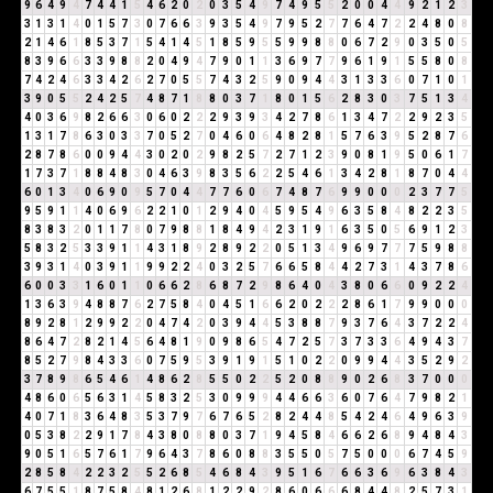
9
6
4
9
4
7
4
4
1
5
4
6
2
0
2
0
3
5
4
9
7
4
9
5
5
2
0
0
4
4
9
2
1
2
3
3
1
3
1
4
0
1
5
7
3
0
7
6
6
3
9
3
5
4
9
7
9
5
2
7
7
6
4
7
2
2
4
8
0
8
2
1
4
6
1
8
5
3
7
1
5
4
1
4
5
1
8
5
9
5
5
9
9
8
8
0
6
7
2
9
0
3
5
0
5
8
3
9
6
6
3
3
9
8
8
2
0
4
9
4
7
9
0
1
1
3
6
9
7
7
9
6
1
9
1
5
5
8
0
8
7
4
2
4
6
3
3
4
2
6
2
7
0
5
5
7
4
3
2
5
9
0
9
4
4
3
1
3
3
6
0
7
1
0
1
3
9
0
5
5
2
4
2
5
7
4
8
7
1
8
8
0
3
7
1
8
0
1
5
6
2
8
3
0
3
7
5
1
3
4
4
0
3
6
9
8
2
6
6
3
0
6
0
2
2
2
9
3
9
3
4
2
7
8
6
1
3
4
7
2
2
9
2
3
5
1
3
1
7
8
6
3
0
3
3
7
0
5
2
7
0
4
6
0
6
4
8
2
8
1
5
7
6
3
9
5
2
8
7
6
2
8
7
8
6
0
0
9
4
4
3
0
2
0
2
9
8
2
5
7
2
7
1
2
3
9
0
8
1
9
5
0
6
1
7
1
7
3
7
1
8
8
4
8
3
0
4
6
3
9
8
3
5
6
2
2
5
4
6
1
3
4
2
8
1
8
7
0
4
4
6
0
1
3
4
0
6
9
0
9
5
7
0
4
4
7
7
6
0
6
7
4
8
7
6
9
9
0
0
0
2
3
7
7
5
9
5
9
1
1
4
0
6
9
6
2
2
1
0
1
2
9
4
0
4
5
9
5
4
9
6
3
5
8
4
8
2
2
3
5
8
3
8
3
2
0
1
1
7
8
0
7
9
8
8
1
8
4
9
4
2
3
1
9
1
6
3
5
0
5
6
9
1
2
3
5
8
3
2
5
3
3
9
1
1
4
3
1
8
9
2
8
9
2
2
0
5
1
3
4
9
6
9
7
7
7
5
9
8
8
3
9
3
1
4
0
3
9
1
1
9
9
2
2
4
0
3
2
5
7
6
6
5
8
4
4
2
7
3
1
4
3
7
8
6
6
0
0
3
3
1
6
0
1
1
0
6
6
2
8
6
8
7
2
9
8
6
4
0
4
3
8
0
6
6
0
9
2
2
4
1
3
6
3
9
4
8
8
7
6
2
7
5
8
4
0
4
5
1
6
6
2
0
2
2
2
8
6
1
7
9
9
0
0
0
8
9
2
8
1
2
9
9
2
2
0
4
7
4
2
0
3
9
4
4
5
3
8
8
7
9
3
7
6
4
3
7
2
2
4
8
6
4
7
2
8
2
1
4
5
6
4
8
1
9
0
9
8
6
5
4
7
2
5
7
3
7
3
3
6
4
9
4
3
7
8
5
2
7
9
8
4
3
3
6
0
7
5
9
5
3
9
1
9
1
5
1
0
2
2
0
9
9
4
4
3
5
2
9
2
3
7
8
9
8
6
5
4
6
1
4
8
6
2
8
5
5
0
2
2
5
2
0
8
8
9
0
2
6
8
3
7
0
0
0
4
8
6
0
6
5
6
3
1
4
5
8
3
2
5
3
0
9
9
9
4
4
6
6
3
6
0
7
6
4
7
9
8
2
1
4
0
7
1
8
3
6
4
8
3
5
3
7
9
7
6
7
6
5
2
8
2
4
4
8
5
4
2
4
6
4
9
6
3
9
0
5
3
8
2
2
9
1
7
8
4
3
8
0
8
8
0
3
7
1
9
4
5
8
4
6
6
2
6
8
9
4
8
4
3
9
0
5
1
6
5
7
6
1
7
9
6
4
3
7
8
6
0
8
8
3
5
5
0
5
7
5
0
0
0
6
7
4
5
9
2
8
5
8
4
2
2
3
2
5
5
2
6
8
5
4
6
8
4
3
9
5
1
6
7
6
6
3
6
9
6
3
8
4
3
6
7
5
5
1
8
7
5
8
4
8
1
2
6
8
1
2
2
9
2
8
6
0
6
6
6
8
4
4
8
2
5
7
3
1