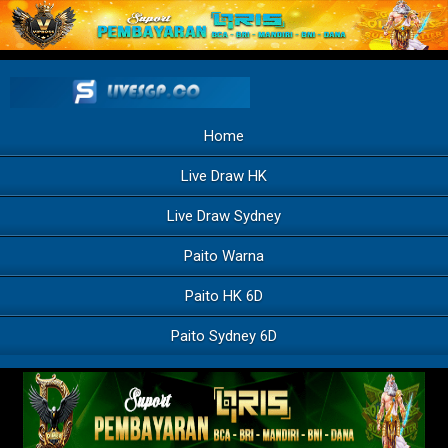
Home
Live Draw HK
Live Draw Sydney
Paito Warna
Paito HK 6D
Paito Sydney 6D