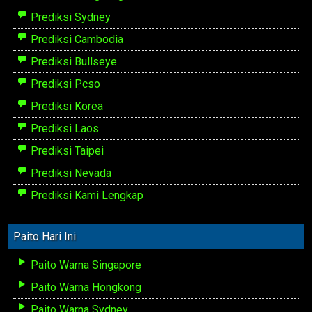
Prediksi Sydney
Prediksi Cambodia
Prediksi Bullseye
Prediksi Pcso
Prediksi Korea
Prediksi Laos
Prediksi Taipei
Prediksi Nevada
Prediksi Kami Lengkap
Paito Hari Ini
Paito Warna Singapore
Paito Warna Hongkong
Paito Warna Sydney