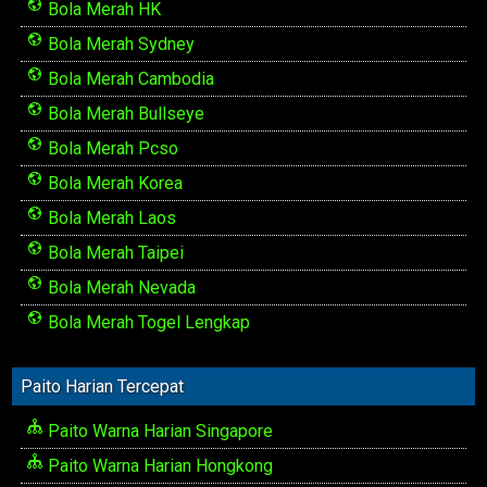
Bola Merah HK
Bola Merah Sydney
Bola Merah Cambodia
Bola Merah Bullseye
Bola Merah Pcso
Bola Merah Korea
Bola Merah Laos
Bola Merah Taipei
Bola Merah Nevada
Bola Merah Togel Lengkap
Paito Harian Tercepat
Paito Warna Harian Singapore
Paito Warna Harian Hongkong