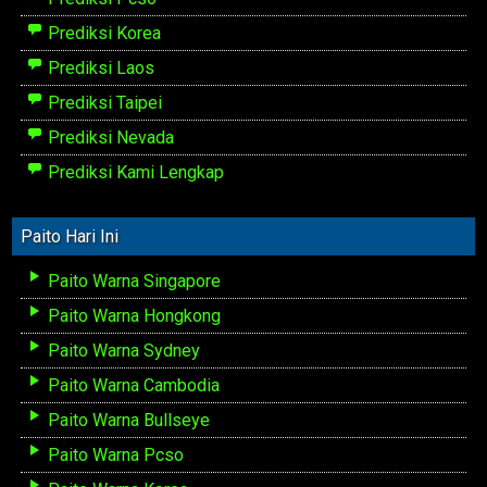
Prediksi Korea
Prediksi Laos
Prediksi Taipei
Prediksi Nevada
Prediksi Kami Lengkap
Paito Hari Ini
Paito Warna Singapore
Paito Warna Hongkong
Paito Warna Sydney
Paito Warna Cambodia
Paito Warna Bullseye
Paito Warna Pcso