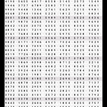
4
1
9
0
9
5
6
5
5
1
6
4
1
7
8
8
5
5
8
4
3
1
4
5
9
2
5
7
3
1
1
5
4
9
4
1
9
4
6
1
3
7
3
7
1
6
7
8
9
8
2
5
8
3
2
7
7
1
0
1
6
6
3
4
7
4
0
6
1
7
9
9
0
0
0
9
4
4
8
3
1
3
4
6
1
2
7
6
1
7
5
6
2
9
2
3
2
1
5
6
9
9
8
1
9
4
5
6
8
5
2
7
4
4
8
1
0
6
4
1
5
2
2
0
2
1
8
1
2
3
7
6
9
1
1
0
8
3
4
7
2
0
0
1
1
5
2
8
6
5
6
0
3
3
6
5
9
8
9
8
1
0
7
5
3
6
5
2
0
2
4
4
3
6
9
1
3
4
7
2
9
8
7
0
7
3
2
6
6
3
7
0
0
2
2
1
5
4
0
4
6
5
1
3
4
9
6
9
0
9
8
8
4
2
6
1
5
2
0
2
3
0
7
5
3
6
3
5
5
1
6
2
5
5
1
8
3
0
4
4
9
5
5
0
5
4
8
7
5
3
8
3
0
1
1
7
2
1
9
1
9
4
6
4
1
2
6
5
9
5
7
1
9
9
9
6
2
8
2
1
2
1
6
1
7
7
6
8
4
3
5
4
8
1
9
1
2
1
2
3
5
9
7
5
3
4
9
3
8
2
7
5
6
9
6
1
7
2
2
4
4
2
3
7
1
9
7
5
1
6
3
5
6
4
1
7
6
9
8
8
5
7
7
4
2
1
1
5
1
6
3
8
2
2
4
0
1
7
1
8
3
7
4
6
1
4
9
7
5
3
7
3
2
4
6
6
3
3
9
3
7
0
2
9
2
5
5
2
1
3
7
8
1
8
9
7
0
9
9
9
1
5
3
9
3
6
5
7
8
6
2
0
7
0
7
4
4
5
6
2
8
0
3
6
9
3
0
4
9
4
2
3
1
1
2
5
8
8
9
8
1
0
8
4
3
9
5
2
5
7
0
6
1
5
6
4
3
1
9
1
7
7
2
6
8
8
2
0
0
0
1
8
2
8
1
4
7
2
1
3
9
7
1
0
1
4
3
3
8
2
2
6
9
4
4
1
6
0
7
7
5
5
3
0
3
2
4
5
4
9
9
2
1
7
8
0
7
8
8
7
1
5
7
3
1
2
9
9
5
5
1
8
6
9
6
0
3
9
8
8
3
6
3
0
3
8
7
1
2
3
4
0
5
7
3
2
2
1
0
1
5
2
9
9
9
5
4
3
8
2
0
5
9
6
6
6
0
8
2
1
9
1
3
4
7
8
5
4
5
9
1
7
0
2
2
8
9
8
1
9
3
9
2
4
6
6
4
1
8
9
4
4
7
2
9
3
2
6
3
9
5
7
8
4
3
3
6
0
0
0
7
0
6
2
8
5
2
9
0
9
1
9
8
1
9
9
4
5
9
5
2
6
8
6
5
9
1
6
7
4
8
7
6
4
1
0
9
1
0
1
5
3
0
8
8
4
1
8
5
4
9
5
7
1
8
2
6
9
6
6
9
2
5
8
4
3
8
1
5
6
4
3
2
4
6
6
8
7
8
6
3
2
3
9
3
0
6
3
3
6
8
7
1
9
1
4
3
9
2
2
7
1
3
7
1
4
4
7
0
7
9
3
3
5
8
2
9
5
9
5
1
6
1
5
6
3
9
1
0
1
5
3
5
2
7
0
4
9
4
4
4
2
7
3
1
3
5
8
5
4
5
9
1
1
2
9
7
8
5
4
2
8
2
1
3
1
4
3
5
8
7
6
7
8
6
3
7
0
2
2
5
6
2
3
5
4
1
0
1
1
2
5
7
2
9
5
0
4
9
4
8
4
7
1
8
9
7
9
2
2
0
6
0
8
8
3
3
7
8
6
2
3
0
1
1
6
9
4
2
6
3
1
4
8
3
5
1
7
7
5
0
2
0
5
5
9
4
4
3
7
1
2
5
4
9
2
6
0
6
6
3
6
9
7
7
1
8
0
4
4
0
2
5
5
1
2
7
5
7
3