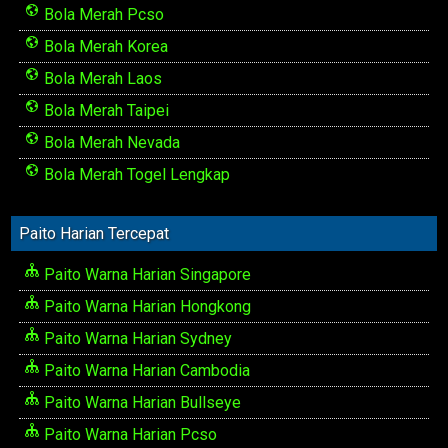
Bola Merah Pcso
Bola Merah Korea
Bola Merah Laos
Bola Merah Taipei
Bola Merah Nevada
Bola Merah Togel Lengkap
Paito Harian Tercepat
Paito Warna Harian Singapore
Paito Warna Harian Hongkong
Paito Warna Harian Sydney
Paito Warna Harian Cambodia
Paito Warna Harian Bullseye
Paito Warna Harian Pcso