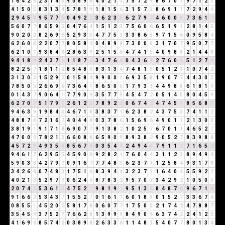
1
6
4
2
6
2
3
1
4
5
9
0
8
9
8
4
0
2
1
3
7
5
7
2
9
8
6
7
0
7
9
7
1
2
3
4
1
5
0
5
8
3
1
3
4
5
7
8
1
9
1
8
1
5
6
3
1
5
7
3
8
6
9
1
1
7
2
9
4
4
2
9
4
5
9
9
5
7
7
5
0
4
9
2
2
3
6
2
3
5
6
2
7
9
7
4
6
0
0
0
7
3
6
1
7
5
6
0
7
7
8
6
5
9
5
0
4
7
6
4
1
5
1
2
3
7
5
6
0
6
6
5
1
9
1
2
8
1
4
5
9
0
2
0
2
8
2
6
9
6
5
2
9
3
3
4
7
7
5
3
3
3
8
6
5
9
7
1
5
6
0
9
5
8
4
6
2
6
0
6
2
2
0
7
7
8
0
5
8
4
0
4
8
9
8
7
3
0
0
0
3
1
7
0
7
9
5
0
7
7
6
2
1
0
1
9
3
8
4
3
2
8
6
3
9
2
5
1
5
6
4
7
4
1
5
4
0
9
8
8
2
1
4
4
8
9
4
1
8
9
2
4
3
7
1
1
1
8
7
6
3
4
7
6
4
0
4
3
6
9
2
7
6
0
6
5
1
2
7
9
8
2
2
5
7
1
8
1
1
2
8
5
4
8
3
8
3
1
3
4
7
4
8
1
9
0
5
1
2
3
1
0
7
4
2
3
1
3
0
3
1
5
2
9
2
0
1
5
8
4
9
9
0
0
0
6
9
3
5
8
1
9
0
7
7
4
4
3
0
3
7
8
5
0
5
2
6
6
9
6
7
3
6
4
1
8
6
5
0
5
1
7
9
3
3
4
4
9
8
8
6
1
8
1
9
0
1
4
3
7
9
0
6
4
1
7
7
9
0
9
3
5
7
7
5
4
5
4
7
2
0
5
1
4
5
8
0
4
5
9
6
2
7
0
7
5
1
7
9
7
2
6
1
2
3
7
8
9
2
2
0
6
7
4
2
4
7
4
5
9
8
5
6
8
5
9
4
6
3
9
1
9
8
4
3
4
6
7
1
8
3
8
3
7
1
6
2
3
8
2
4
3
7
5
3
7
4
1
1
2
4
8
8
7
6
7
2
1
6
7
4
0
4
4
8
0
3
7
8
6
1
5
6
9
6
4
9
0
1
1
2
1
3
0
3
3
8
1
9
1
9
1
7
1
8
6
9
0
7
7
9
1
3
8
2
1
0
2
5
7
6
7
0
1
1
4
6
5
2
7
4
7
0
0
0
7
8
2
1
3
6
6
0
8
8
6
5
9
0
9
8
9
3
8
2
9
0
5
2
7
8
3
9
8
8
4
5
7
2
9
4
9
3
5
8
8
5
6
7
4
0
3
5
4
9
2
4
9
4
4
7
9
1
1
2
7
1
6
5
2
9
4
6
1
7
6
2
9
5
5
4
5
9
0
9
9
2
8
2
1
7
6
0
4
4
3
1
1
2
3
8
9
4
9
4
5
9
0
3
3
4
2
7
9
7
0
9
1
6
7
7
7
4
8
3
6
2
3
7
1
1
2
5
8
4
9
3
1
7
8
3
4
2
6
8
0
7
4
8
3
1
7
5
1
6
8
3
9
4
4
3
2
3
7
1
1
6
4
0
4
5
5
9
2
2
4
0
2
1
3
5
2
9
7
7
0
6
2
4
6
8
7
8
3
2
9
5
7
0
7
3
4
2
9
2
1
0
5
0
5
2
0
7
4
2
5
3
6
1
7
4
7
5
2
7
9
8
1
9
1
9
5
1
3
4
8
4
8
7
6
9
6
7
1
8
9
1
6
6
3
5
3
4
3
7
1
5
5
2
7
0
1
6
1
7
6
0
1
8
9
0
1
5
2
7
3
3
6
7
4
0
8
5
5
1
4
5
2
0
2
5
8
1
7
8
0
6
0
7
7
1
7
5
0
5
2
1
7
4
2
4
7
8
8
7
3
5
4
5
9
3
7
5
2
7
7
6
6
2
8
1
3
9
9
9
8
4
9
0
9
6
3
7
4
2
2
4
1
2
3
4
1
6
9
6
8
5
7
4
2
0
3
8
9
8
2
6
3
3
6
1
1
4
8
3
5
4
0
7
7
8
0
1
3
4