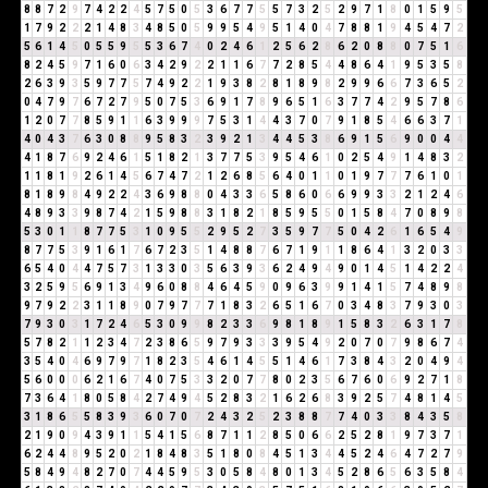
8
8
7
2
9
7
4
2
2
4
5
7
5
0
5
3
6
7
7
5
5
7
3
2
5
2
9
7
1
8
0
1
5
9
5
1
7
9
2
2
2
1
4
8
3
4
8
5
0
5
9
9
5
4
9
5
1
4
0
4
7
8
8
1
9
4
5
4
7
2
5
6
1
4
5
0
5
5
9
5
5
3
6
7
4
0
2
4
6
1
2
5
6
2
8
6
2
0
8
8
0
7
5
1
6
8
2
4
5
9
7
1
6
0
6
3
4
2
9
2
2
1
1
6
7
7
2
8
5
4
4
8
6
4
1
9
5
3
5
8
2
6
3
9
3
5
9
7
7
5
7
4
9
2
2
1
9
3
8
2
8
1
8
9
8
2
9
9
6
6
7
3
6
5
2
0
4
7
9
7
6
7
2
7
9
5
0
7
5
3
6
9
1
7
8
9
6
5
1
6
3
7
7
4
2
9
5
7
8
6
1
2
0
7
7
8
5
9
1
1
6
3
9
9
9
7
5
3
1
4
4
3
7
0
7
9
1
8
5
4
6
6
3
7
1
4
0
4
3
7
6
3
0
8
8
9
5
8
3
2
3
9
2
1
3
4
4
5
3
8
6
9
1
5
6
9
0
0
4
4
4
1
8
7
6
9
2
4
6
1
5
1
8
2
1
3
7
7
5
3
9
5
4
6
1
0
2
5
4
9
1
4
8
3
2
1
1
8
1
9
2
6
1
4
5
6
7
4
7
2
1
2
6
8
5
6
4
0
1
1
0
1
9
7
7
7
6
1
0
1
8
1
8
9
8
4
9
2
2
4
3
6
9
8
8
0
4
3
3
6
5
8
6
0
6
6
9
9
3
3
2
1
2
4
6
4
8
9
3
3
9
8
7
4
2
1
5
9
8
8
3
1
8
2
1
8
5
9
5
5
0
1
5
8
4
7
0
8
9
8
5
3
0
1
1
8
7
7
5
3
1
0
9
5
5
2
9
5
2
7
3
5
9
7
7
5
0
4
2
6
1
6
5
4
9
8
7
7
5
3
9
1
6
1
7
6
7
2
3
5
1
4
8
8
7
6
7
1
9
1
1
8
6
4
1
3
2
0
3
3
6
5
4
0
4
4
7
5
7
3
1
3
3
0
3
5
6
3
9
3
6
2
4
9
4
9
0
1
4
5
1
4
2
2
4
3
2
5
9
5
6
9
1
3
4
9
6
0
8
8
4
6
4
5
9
0
9
6
3
9
9
1
4
1
5
7
4
8
9
8
9
7
9
2
2
3
1
1
8
9
0
7
9
7
7
7
1
8
3
2
6
5
1
6
7
0
3
4
8
3
7
9
3
0
3
7
9
3
0
3
1
7
2
4
6
5
3
0
9
9
8
2
3
3
6
9
8
1
8
9
1
5
8
3
2
6
3
1
7
8
5
7
8
2
1
1
2
3
4
7
2
3
8
6
5
9
7
9
3
3
3
9
5
4
9
2
0
7
0
7
9
8
6
7
4
3
5
4
0
4
6
9
7
9
7
1
8
2
3
5
4
6
1
4
5
5
1
4
6
1
7
3
8
4
3
2
0
4
9
4
5
6
0
0
0
6
2
1
6
7
4
0
7
5
3
3
2
0
7
7
8
0
2
3
5
6
7
6
0
6
9
2
7
1
8
7
3
6
4
1
8
0
5
8
4
2
7
4
9
4
5
2
8
3
2
1
6
2
6
8
3
9
2
5
7
4
8
1
4
5
3
1
8
6
5
5
8
3
9
3
6
0
7
0
7
2
4
3
2
5
2
3
8
8
7
7
4
0
3
3
8
4
3
5
8
2
1
9
0
9
4
3
9
1
1
5
4
1
5
6
8
7
1
1
2
8
5
0
6
6
2
5
2
8
1
9
7
3
7
1
6
2
4
4
8
9
5
2
0
2
1
8
4
8
3
5
1
8
0
8
4
5
1
3
4
4
5
2
4
6
4
7
2
7
9
5
8
4
9
4
8
2
7
0
7
4
4
5
9
5
3
0
5
8
4
8
0
1
3
4
5
2
8
6
5
6
3
5
8
4