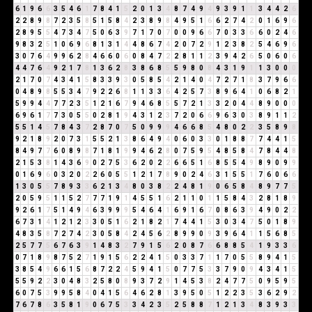
6
1
9
6
6
3
5
4
6
1
7
8
4
1
5
2
0
1
3
4
8
7
4
9
4
9
3
9
1
1
3
4
4
2
6
2
2
8
9
8
7
2
3
5
8
5
1
5
8
4
2
3
8
9
8
4
9
5
1
6
6
2
7
4
2
0
1
6
9
6
2
8
9
5
5
4
7
3
4
7
5
0
6
3
9
7
1
7
0
7
0
0
9
6
6
7
0
3
3
6
6
0
2
4
6
9
8
3
2
5
1
0
6
9
6
8
1
3
1
4
4
8
6
7
4
2
0
7
2
9
1
2
3
8
2
5
4
6
9
6
3
0
7
6
4
9
9
6
2
8
4
6
6
0
6
0
8
4
7
2
2
8
1
1
2
3
9
4
2
6
5
0
6
0
6
4
4
7
6
4
9
2
1
7
8
1
3
6
2
8
3
8
6
8
5
5
9
8
0
8
4
3
1
9
1
1
3
0
0
0
2
1
7
0
7
4
3
4
1
5
8
3
3
9
3
0
5
8
5
4
2
1
4
0
4
7
2
7
1
8
3
7
9
6
6
0
4
8
9
8
5
5
3
4
7
9
2
2
6
8
1
1
3
3
6
4
2
5
7
3
8
9
6
4
1
0
6
8
2
1
5
9
9
4
4
7
7
2
3
5
1
2
1
6
7
9
4
6
8
5
5
7
2
1
3
3
2
0
4
4
8
9
0
0
0
6
9
6
1
7
7
3
0
5
5
0
2
8
1
9
4
3
1
2
3
7
2
0
6
6
9
6
3
0
3
8
9
1
1
2
5
5
1
4
5
7
8
4
3
7
2
8
7
0
7
5
0
9
9
9
4
6
6
8
5
4
8
0
2
2
3
5
8
9
8
9
2
1
8
9
2
0
7
3
1
5
5
2
1
3
8
6
4
9
4
0
6
0
3
3
0
1
8
8
7
7
4
4
1
5
8
4
9
7
7
6
0
8
9
8
7
1
8
1
9
9
4
6
2
8
0
7
5
9
5
4
8
5
8
4
7
8
4
4
8
2
1
5
3
8
1
4
3
6
9
0
2
7
5
3
6
2
0
2
2
6
6
5
1
6
8
5
5
4
9
8
9
0
9
9
0
1
6
9
6
0
3
2
0
2
2
6
0
5
5
1
2
1
7
8
9
0
2
4
6
3
1
5
5
1
7
6
0
6
6
1
3
0
5
5
7
8
9
3
3
6
2
1
3
4
8
0
3
8
2
2
4
8
1
9
0
6
5
8
4
8
9
7
7
5
2
0
5
9
5
1
1
5
2
7
7
7
1
9
1
4
5
5
1
6
2
1
1
0
1
1
5
8
4
3
2
8
1
8
9
9
2
6
1
7
5
1
4
9
4
6
3
9
9
9
5
4
6
4
1
6
9
1
6
7
0
8
6
3
9
4
9
0
2
2
6
7
3
1
4
1
2
1
2
3
3
0
5
1
6
2
1
8
2
1
7
4
4
1
5
3
0
3
4
7
5
0
1
8
9
4
8
3
5
8
7
2
7
4
2
3
0
5
8
4
2
4
5
6
2
8
9
9
0
9
3
9
6
4
1
1
5
6
8
5
2
5
7
7
5
6
7
6
3
9
1
4
8
3
2
7
9
1
5
6
2
0
8
7
6
6
8
8
5
4
1
9
3
3
6
0
7
1
8
9
8
7
5
2
7
1
9
1
5
6
2
2
4
1
5
0
3
3
7
1
1
7
0
5
5
8
9
4
1
5
3
8
5
4
9
6
6
1
5
6
8
7
2
2
4
5
9
4
1
5
0
7
7
5
3
3
7
9
0
9
4
3
4
1
5
5
5
9
2
2
3
0
4
8
3
2
5
8
0
8
9
3
7
2
9
1
4
5
3
8
2
4
7
7
5
0
9
5
9
5
6
0
7
5
3
9
9
5
8
4
0
4
1
5
6
4
6
2
8
1
3
9
5
0
5
1
2
2
3
5
3
6
2
9
2
7
6
7
8
6
3
5
8
1
9
0
6
7
5
3
3
4
2
3
5
2
5
8
8
7
1
2
1
3
4
8
3
9
3
3