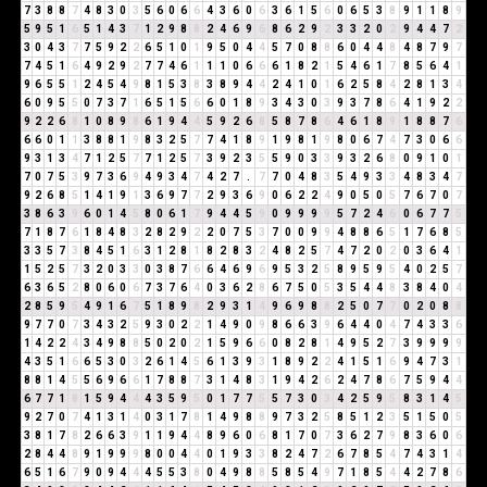
7
3
8
8
7
4
8
3
0
3
5
6
0
6
6
4
3
6
0
6
3
6
1
5
6
0
6
5
3
8
9
1
1
8
9
5
9
5
1
6
5
1
4
3
7
1
2
9
8
8
2
4
6
9
6
8
6
2
9
2
3
3
2
0
2
9
4
4
7
2
3
0
4
3
7
7
5
9
2
2
6
5
1
0
1
9
5
0
4
4
5
7
0
8
8
6
0
4
4
8
4
8
7
9
7
7
4
5
1
6
4
9
2
9
2
7
7
4
6
1
1
1
0
6
6
6
1
8
2
1
5
4
6
1
7
8
5
6
4
1
9
6
5
5
1
2
4
5
4
9
8
1
5
3
8
3
8
9
4
4
2
4
1
0
1
6
2
5
8
4
2
8
1
3
4
6
0
9
5
5
0
7
3
7
1
6
5
1
5
6
6
0
1
8
9
3
4
3
0
3
9
3
7
8
6
4
1
9
2
2
9
2
2
6
8
1
0
8
9
8
6
1
9
4
4
5
9
2
6
8
5
8
7
8
6
4
6
1
8
9
1
8
8
7
6
6
6
0
1
1
3
8
8
1
9
8
3
2
5
7
7
4
1
8
9
1
9
8
1
9
8
0
6
7
4
7
3
0
6
6
9
3
1
3
4
7
1
2
5
7
7
1
2
5
7
3
9
2
3
5
5
9
0
3
3
9
3
2
6
8
0
9
1
0
1
7
0
7
5
3
9
7
3
6
9
4
9
3
4
7
4
2
7
.
7
7
0
4
8
3
5
4
9
3
3
4
8
3
4
7
9
2
6
8
5
1
4
1
9
1
3
6
9
7
7
2
9
3
6
9
0
6
2
2
4
9
0
5
0
5
7
6
7
0
7
3
8
6
3
9
6
0
1
4
5
8
0
6
1
7
9
4
4
5
9
0
9
9
9
9
5
7
2
4
6
0
6
7
7
5
7
1
8
7
6
1
8
4
8
3
2
8
2
9
2
2
0
7
5
3
7
0
0
9
9
4
8
8
6
5
1
7
6
8
5
3
3
5
7
3
8
4
5
1
6
3
1
2
8
1
8
2
8
3
2
4
8
2
5
7
4
7
2
0
2
0
3
6
4
1
1
5
2
5
7
3
2
0
3
3
0
3
8
7
6
6
4
6
9
6
9
5
3
2
5
8
9
5
9
5
4
0
2
5
7
6
3
6
5
2
8
0
6
0
6
7
3
7
6
4
0
3
6
2
8
6
7
5
0
5
3
5
4
4
8
3
8
4
0
4
2
8
5
9
5
4
9
1
6
7
5
1
8
9
8
2
9
3
1
4
9
6
9
8
8
2
5
0
7
7
0
2
0
8
8
9
7
7
0
7
3
4
3
2
5
9
3
0
2
2
1
4
9
0
9
8
6
6
3
9
6
4
4
0
4
7
4
3
3
6
1
4
2
2
4
3
4
9
8
8
5
0
2
0
2
1
5
9
6
6
0
8
2
8
1
4
9
5
2
7
3
9
9
9
9
4
3
5
1
6
6
5
3
0
3
2
6
1
4
5
6
1
3
9
3
1
8
9
2
2
4
1
5
1
6
9
4
7
3
1
8
8
1
4
5
5
6
9
6
6
1
7
8
8
7
3
1
4
8
3
1
9
4
2
6
2
4
7
8
6
7
5
9
4
4
6
7
7
1
8
1
5
9
4
4
4
3
5
9
5
0
1
7
7
5
5
7
3
0
3
4
2
5
9
5
8
3
1
4
5
9
2
7
0
7
4
1
3
1
4
0
3
1
7
8
1
4
9
8
8
9
7
3
2
5
8
5
1
2
3
5
1
5
0
5
3
8
1
7
8
2
6
6
3
9
1
1
9
4
4
8
9
6
0
6
8
1
7
0
7
3
6
2
7
9
8
3
6
0
6
2
8
4
4
8
9
1
9
9
9
8
0
0
4
4
0
1
9
3
3
8
2
4
7
2
6
7
8
5
4
7
4
3
1
4
6
5
1
6
7
9
0
9
4
4
4
5
5
3
8
0
4
9
8
8
5
8
5
4
9
7
1
8
5
4
4
2
7
8
6