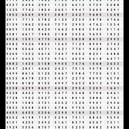
1
1
7
9
7
2
4
3
2
5
1
0
6
2
8
5
1
3
0
3
6
5
9
9
9
2
1
6
0
6
1
5
9
3
3
8
3
3
7
1
0
4
9
4
4
2
9
0
1
1
1
1
2
5
7
6
0
1
3
4
0
7
3
9
3
5
0
8
8
7
1
2
2
5
7
7
7
4
2
6
1
8
5
4
9
2
6
5
1
6
9
9
4
7
2
3
6
0
0
0
8
2
9
1
1
1
8
5
3
8
6
5
6
9
6
0
9
3
1
4
3
8
8
7
6
2
4
2
7
9
9
6
8
5
4
1
5
4
8
3
2
9
1
1
2
7
7
1
3
4
5
7
8
2
1
0
1
2
5
7
2
3
3
0
3
3
8
7
8
6
4
7
6
6
3
2
1
3
9
3
1
8
6
2
8
5
5
6
0
6
7
3
7
0
7
2
9
9
3
3
4
7
6
2
8
1
5
3
4
7
0
8
5
9
5
1
3
0
0
0
8
4
2
4
6
1
6
6
2
8
0
9
8
0
8
5
9
4
5
9
0
1
1
4
5
0
3
8
1
9
6
6
1
7
8
7
4
8
5
4
2
1
8
8
7
3
0
5
6
2
9
6
9
5
5
1
8
3
2
5
4
9
3
4
7
1
5
9
1
1
4
7
7
0
7
4
6
3
1
4
5
8
3
8
2
8
4
1
5
6
2
9
9
3
3
5
0
8
2
1
9
0
2
6
8
9
8
3
3
6
1
5
6
3
9
7
1
2
9
2
8
9
0
9
9
2
7
4
2
6
7
8
1
8
9
0
5
6
0
6
4
5
7
1
8
1
6
2
1
3
7
7
0
1
1
9
4
2
8
1
5
3
4
7
2
9
2
0
0
0
1
3
3
2
5
0
6
1
6
7
7
4
0
7
7
9
0
5
2
7
8
2
3
1
4
0
4
8
8
7
1
1
4
7
2
5
6
5
2
7
1
3
7
3
1
9
7
6
1
7
4
0
3
9
3
5
4
1
8
9
6
4
7
7
5
3
8
8
2
1
1
4
3
0
3
5
1
5
8
4
9
9
0
5
5
7
4
7
6
4
1
0
6
8
5
2
6
3
3
6
5
0
4
7
2
2
8
0
1
1
4
6
6
5
2
2
4
2
1
3
7
5
1
5
6
9
0
7
8
6
5
3
1
0
1
1
4
9
9
9
8
6
1
6
7
5
1
2
0
2
3
6
6
7
4
5
9
8
4
3
7
7
3
0
3
6
1
5
1
6
0
5
3
3
6
8
4
7
8
6
2
3
3
1
4
5
4
3
7
1
2
2
7
0
7
8
0
9
3
3
6
5
7
8
6
0
3
9
4
4
8
1
8
2
1
8
1
5
5
1
4
9
9
7
7
3
6
3
2
5
8
5
1
2
3
6
7
9
6
6
0
3
3
8
2
6
2
9
9
9
8
6
3
7
1
4
6
5
8
4
2
9
5
4
9
3
2
0
9
9
1
6
4
1
5
9
2
2
8
1
4
4
3
2
5
9
1
1
5
6
3
4
7
7
5
5
5
4
8
3
3
7
0
8
8
6
4
6
1
7
7
7
2
8
1
1
9
0
2
2
5
0
2
7
9
3
1
6
9
6
8
0
1
0
1
2
8
8
6
5
4
7
6
1
7
5
7
9
9
9
1
5
8
5
4
3
7
3
1
4
4
3
5
2
7
1
5
2
0
2
9
9
0
1
1
2
9
3
6
9
7
8
3
3
6
5
0
0
8
8
3
4
5
1
6
6
7
8
6
5
9
7
5
0
5
2
6
3
0
3
1
9
5
2
7
4
4
0
9
9
6
4
5
5
1
5
3
0
6
6
4
3
9
0
9
9
1
6
9
6
2
6
7
1
8
3
7
0
6
6
8
0
0
2
2
4
1
9
8
8
7
1
0
7
7
5
2
9
4
4
7
9
1
1
2
8
8
4
5
9
9
5
9
0
9
4
1
0
1
1
4
2
5
0
5
3
4
9
2
2
5
1
6
1
7
8
3
7
9
7
6
5
6
7
4
7
3
1
1
2
1
9
2
9
2
3
3
5
6
2
8
7
0
7
7
1
8
1
3
4
5
2
3
0
3
8
4
8
2
1
3
4
0
9
9