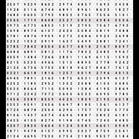
2
5
0
7
7
9
2
3
9
3
8
6
0
2
2
2
9
7
4
2
4
8
5
7
3
1
6
9
3
3
3
4
3
8
2
1
9
2
8
1
0
1
1
6
7
6
7
4
4
8
6
8
9
1
1
8
9
6
1
7
8
6
3
3
6
1
8
2
7
9
7
6
8
0
8
0
6
0
5
5
3
7
9
3
3
9
8
5
3
8
0
7
6
5
2
7
5
5
6
2
5
1
0
1
1
3
3
6
0
6
1
7
1
9
1
8
6
0
8
8
2
5
2
7
9
5
8
5
3
8
4
3
8
4
3
0
5
0
6
6
3
9
7
3
1
6
7
7
5
3
6
8
5
3
8
1
3
1
9
1
2
7
9
5
5
7
5
6
7
4
6
7
9
3
3
1
6
9
8
8
8
9
7
4
2
6
1
0
7
7
2
4
2
0
2
5
0
8
4
3
3
8
1
9
1
7
4
8
8
7
5
7
8
1
9
4
8
7
6
4
9
9
5
9
5
9
2
7
3
1
2
6
8
6
5
0
9
2
3
5
2
6
9
8
8
5
2
3
2
5
1
0
5
2
7
0
9
1
9
1
1
6
3
7
1
5
4
9
9
9
2
8
8
1
9
7
2
4
1
5
3
7
8
5
4
7
8
4
3
7
8
5
5
4
9
5
6
7
7
5
4
8
1
8
9
2
1
6
7
4
8
0
9
7
7
6
4
8
4
3
6
8
9
1
1
5
8
1
2
3
1
1
7
6
4
7
8
0
2
2
2
4
8
5
4
9
9
6
7
4
4
0
5
9
5
1
4
8
4
3
7
2
6
6
3
2
8
0
1
1
1
1
6
9
6
6
1
1
5
6
1
5
9
3
3
8
2
1
5
6
5
3
3
5
8
4
9
6
6
3
1
5
1
5
6
8
8
9
5
5
3
7
7
8
6
9
2
4
2
6
2
1
2
0
2
6
7
3
6
9
5
7
5
0
5
3
8
1
8
9
9
6
2
7
9
8
4
6
7
4
7
6
1
2
3
0
2
2
1
3
6
6
1
8
9
1
8
1
6
7
1
2
5
7
3
0
0
1
9
1
2
7
9
6
6
4
0
1
3
4
6
9
4
5
9
7
8
9
1
1
2
1
6
3
9
1
8
7
5
3
6
5
3
1
4
2
3
9
9
9
6
1
3
7
1
6
2
5
2
7
1
1
8
5
4
2
9
5
2
7
1
3
0
2
2
2
0
8
8
7
4
1
0
0
0
0
4
8
5
4
5
0
3
0
3
8
0
6
4
1
7
1
1
0
1
5
0
9
0
9
1
3
8
4
3
4
1
9
5
5
3
8
6
9
6
9
7
1
2
3
2
3
4
2
6
7
0
7
2
9
3
6
0
0
0
6
5
3
3
6
6
0
9
5
5
9
7
8
5
4
1
4
5
6
2
3
0
8
9
8
8
5
5
9
5
4
0
2
0
2
1
8
0
9
9
2
1
9
5
5
6
0
1
8
9
0
3
5
3
8
9
5
9
1
1
2
4
5
6
2
5
6
9
7
7
8
1
8
5
4
1
3
6
1
7
6
1
3
7
1
5
7
2
0
2
6
8
7
8
6
2
5
0
4
4
6
2
9
6
6
1
7
5
7
3
7
5
2
6
8
5
7
7
0
7
8
1
0
6
6
1
4
3
7
1
6
0
7
4
2
4
6
9
6
6
9
8
8
7
6
3
8
0
2
2
6
1
8
1
9
3
4
3
5
8
4
1
0
5
5
8
2
7
4
2
9
1
9
8
8
0
7
4
5
9
7
2
4
0
4
8
4
8
5
4
4
2
0
7
7
2
8
3
0
3
5
6
0
4
4
0
1
2
4
6
5
0
8
1
9
6
6
0
1
1
0
9
4
9
4
1
8
7
1
8
9
4
7
8
6
0
1
5
7
3
0
9
9
5
5
3
0
3
7
1
8
7
5
9
5
3
5
4
1
5
2
1
3
4
7
4
6
9
5
5
7
5
3
0
3
0
7
5
4
9
2
1
8
5
4
9
5
5
7
3
0
1
8
4
3