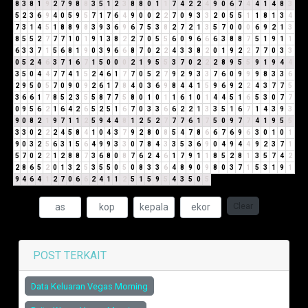
8
3
8
1
9
2
7
9
8
8
3
5
1
2
3
8
8
0
1
1
7
4
2
2
4
9
0
6
7
4
4
1
4
8
3
5
2
3
6
9
4
0
5
9
5
7
1
7
6
4
9
0
0
2
2
7
0
9
3
3
2
0
5
5
1
1
8
1
3
4
7
3
1
4
5
1
8
8
9
8
3
9
3
6
9
6
7
5
3
8
2
7
2
1
3
5
7
0
0
0
6
9
2
1
3
8
5
5
2
7
7
7
1
0
1
9
1
3
8
2
2
7
0
5
5
6
0
9
6
6
6
3
8
8
7
5
1
9
1
1
6
3
3
7
1
5
6
8
1
9
0
3
9
6
6
8
7
0
2
2
4
3
3
8
2
0
1
9
2
2
7
7
0
3
3
0
5
2
4
6
3
7
1
6
7
1
5
0
0
0
2
1
9
5
5
3
7
0
2
2
2
8
9
5
5
9
1
9
4
4
3
5
0
4
4
7
7
4
1
5
2
4
6
1
7
7
0
5
2
7
9
2
9
3
3
7
6
0
9
9
9
8
3
3
6
2
9
5
0
5
7
0
9
0
9
2
6
1
7
8
4
0
3
6
9
8
4
4
1
5
9
6
9
2
2
4
3
7
7
5
3
6
6
1
7
8
5
2
3
5
5
8
7
7
5
8
0
1
0
1
1
6
1
0
1
4
4
5
1
6
5
3
0
7
7
0
9
5
6
2
1
6
4
2
6
5
2
5
1
6
7
0
3
3
6
6
2
2
1
3
3
5
1
6
7
1
4
3
9
3
9
0
8
2
1
9
7
1
1
2
5
9
4
4
8
1
2
5
2
7
7
7
6
1
7
5
0
9
7
7
4
1
9
5
5
3
3
0
2
2
2
4
5
8
4
1
0
4
3
7
9
2
8
0
8
5
4
7
8
6
6
7
6
9
6
3
0
1
0
1
9
0
3
2
5
6
3
1
5
6
4
9
9
3
3
0
7
8
4
3
3
5
3
6
9
0
4
9
4
4
9
2
3
7
1
5
7
0
2
2
1
2
8
8
7
3
6
8
0
8
7
6
2
4
6
1
7
9
1
1
8
5
2
8
1
3
5
7
4
2
2
8
6
5
2
0
1
3
2
5
3
5
5
0
5
0
8
3
3
6
4
8
9
0
9
8
0
3
7
1
5
3
1
9
1
9
4
6
4
1
2
7
0
6
6
2
4
1
1
2
5
1
5
9
5
4
3
5
0
5
Clear
POST TERKAIT
Data Keluaran Vegas Morning