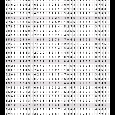
8
8
3
2
5
3
3
5
8
4
2
8
1
2
3
7
6
1
9
1
5
0
9
3
3
1
8
4
2
6
2
0
8
5
4
5
3
6
2
8
6
0
5
2
7
6
3
0
7
7
1
7
8
3
2
6
0
7
3
1
7
4
3
6
9
4
7
5
2
7
9
7
8
4
3
7
4
8
4
3
2
0
9
2
2
9
4
0
9
9
3
9
1
8
9
9
0
3
7
1
4
9
3
3
6
8
8
6
5
2
3
6
1
7
8
6
2
2
4
6
3
8
8
0
8
3
4
0
4
4
3
8
9
2
2
8
7
8
3
2
6
8
4
9
4
7
7
2
9
2
1
7
7
0
7
1
9
2
4
6
4
0
4
5
9
7
4
0
1
1
0
5
6
4
1
7
7
6
0
6
3
3
2
6
8
3
4
1
8
9
8
4
6
2
8
1
3
6
5
2
8
9
0
1
1
6
2
7
7
5
5
7
0
3
3
5
8
3
0
3
8
9
8
4
3
6
9
9
4
4
5
2
7
5
3
3
0
9
4
4
3
7
1
1
2
5
8
0
6
6
6
1
5
0
5
9
1
0
9
9
2
7
6
7
4
4
3
5
5
1
6
5
9
3
3
5
6
3
9
3
2
4
5
1
6
1
3
3
1
4
7
7
3
1
4
0
5
7
1
8
4
9
1
6
7
8
8
4
5
9
7
7
1
8
9
3
5
0
0
0
0
9
3
0
3
1
6
1
9
1
2
5
7
0
7
7
0
6
2
8
8
7
7
9
7
7
6
3
4
7
0
2
3
9
3
6
1
9
9
9
7
1
2
8
1
9
1
3
8
2
2
2
2
6
8
6
7
1
9
1
0
2
7
5
3
9
5
7
5
3
3
7
3
2
5
1
1
1
2
3
5
5
5
4
9
9
6
6
7
4
1
1
0
8
8
7
9
7
8
6
8
8
5
5
1
5
6
4
3
7
2
7
2
2
4
8
9
1
5
6
4
5
7
2
9
9
4
1
7
8
6
9
1
4
5
7
8
5
0
5
8
4
1
2
3
8
0
3
3
6
6
6
5
2
7
8
9
3
6
9
4
9
9
8
8
0
2
7
0
7
7
7
8
5
4
9
9
6
7
4
5
3
5
9
5
8
8
1
0
1
0
6
2
2
4
9
5
0
5
5
0
5
9
2
2
1
8
2
3
5
5
8
5
8
4
9
5
4
0
4
4
1
9
9
9
9
1
5
0
5
0
9
0
8
8
4
8
5
8
4
0
8
8
3
2
6
1
0
5
5
7
4
2
2
4
3
8
2
1
3
1
0
1
9
1
5
2
8
7
6
7
4
5
7
3
0
2
6
6
3
5
7
4
8
3
6
2
9
6
6
4
8
1
5
6
7
0
9
2
2
6
7
0
8
8
3
4
3
2
5
2
5
9
5
5
4
9
1
5
6
8
7
6
5
2
5
6
6
5
2
6
2
0
4
4
0
3
8
8
7
6
8
3
9
3
1
3
9
8
8
6
6
0
9
9
8
5
5
0
5
8
3
0
3
3
6
6
4
3
7
5
5
5
0
5
8
2
4
3
7
4
9
5
3
8
6
2
0
5
5
6
6
3
0
3
6
0
0
2
2
6
1
6
7
4
2
6
2
9
2
6
0
6
9
6
0
6
2
2
4
1
2
1
3
4
3
1
9
9
9
6
6
2
1
3
6
4
2
3
5
3
0
7
0
7
6
0
0
1
1
8
5
6
9
6
4
1
4
2
6
3
9
8
9
8
4
5
9
9
9
8
9
4
1
5
2
9
9
5
5
0
7
2
6
8
5
2
5
8
4
0
7
1
3
4
6
4
9
3
3
3
5
9
6
6
3
4
7
0
7
9
0
7
0
7
4
9
8
1
9
0
8
1
2
3
3
2
6
7
4
3
9
1
8
9
4
9
4
0
4
0
8
1
7
8
9
0
1
5
6
6
3
0
6
6
0
4
8
6
5
4
4
5
2
7
4
8
7
2
9
9
0
2
7
9
4
2
0
6
6
0
5
2
4
6
6
9
6
6
3
9
9
4
1
5
4
3
1
3
4
2
3
2
4
6
7
6
6
1
7
5
4
8
4
3
7
2
8
1
9
1
7
9
1
1