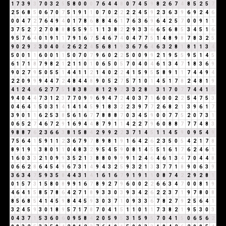
1
7
3
9
3
7
0
3
2
5
5
8
0
0
0
7
6
4
4
8
0
7
4
5
9
8
2
6
7
4
8
5
2
5
7
2
5
6
8
5
0
6
7
0
7
5
1
9
1
1
0
7
0
2
2
2
2
4
5
9
2
3
6
3
9
6
9
2
4
6
0
0
4
7
2
7
6
4
9
4
0
1
7
8
6
8
8
4
6
1
7
6
3
6
9
6
4
2
5
7
0
0
9
1
1
3
7
5
2
7
2
7
0
8
8
8
5
5
9
5
1
1
3
8
2
2
9
3
3
6
6
5
6
8
5
3
4
5
1
6
9
5
7
6
4
0
1
9
1
1
7
9
1
6
7
5
4
6
7
4
0
4
7
7
5
1
4
8
9
8
7
8
3
2
5
9
0
2
9
2
3
0
4
0
4
2
6
2
2
4
5
6
8
1
9
3
6
7
6
4
6
3
2
8
1
8
1
1
3
4
5
0
0
1
1
6
0
0
1
1
5
0
7
0
7
9
6
0
2
2
5
0
0
9
9
2
1
9
5
5
9
5
1
4
5
6
1
7
1
8
7
9
8
2
1
2
1
1
0
1
0
6
5
0
5
7
0
4
0
4
6
1
3
4
7
1
8
3
6
9
9
0
2
7
9
5
0
5
5
1
4
4
1
1
2
1
4
0
2
2
4
1
5
9
5
5
8
9
1
1
7
4
4
9
4
2
2
0
9
9
9
4
4
7
2
4
8
4
4
8
9
0
5
2
7
5
7
1
0
1
4
5
1
7
8
2
4
8
1
9
4
1
2
4
6
6
2
7
7
5
1
8
3
8
2
8
1
2
9
2
3
3
2
8
1
3
1
7
0
7
7
4
4
1
5
9
4
0
4
4
7
3
1
2
3
7
7
0
9
9
6
9
4
7
2
4
0
3
7
1
6
0
0
2
2
5
4
7
5
3
0
4
6
4
1
5
0
3
1
4
1
4
1
4
5
9
1
8
3
2
2
3
9
7
7
2
6
8
2
1
3
9
6
1
7
3
9
0
1
1
6
2
5
3
8
5
6
1
6
7
7
8
8
8
7
0
3
4
5
9
0
0
7
7
5
2
0
7
3
1
0
6
5
2
7
4
6
7
2
9
1
6
9
4
4
8
7
9
1
1
4
2
2
7
9
6
0
8
8
7
7
7
4
8
3
9
8
8
7
6
2
3
6
6
3
8
1
5
8
4
2
9
9
2
2
3
7
1
4
5
1
1
4
5
9
0
9
5
4
9
7
5
6
4
1
5
9
1
1
2
3
6
7
9
7
8
9
8
1
9
1
6
4
2
6
2
3
5
0
5
4
2
1
7
8
8
9
1
9
1
3
8
0
1
1
0
4
8
3
2
9
5
4
5
9
0
8
1
4
5
5
1
6
1
7
6
2
4
6
1
1
6
0
3
3
2
1
0
9
9
3
5
2
1
3
8
8
0
9
9
9
1
2
4
6
4
6
1
3
4
7
0
4
4
8
0
6
6
2
8
6
4
5
4
9
6
7
3
1
4
9
4
3
2
5
9
3
2
1
3
3
7
7
1
8
9
0
6
3
9
3
6
3
4
7
5
9
3
5
8
4
4
3
1
4
1
6
1
6
7
9
1
9
1
1
0
8
7
4
2
2
9
2
8
1
0
1
5
7
3
1
5
8
0
8
9
9
1
6
7
8
9
2
7
9
6
0
0
2
2
6
6
3
4
7
0
0
8
1
9
4
6
4
1
5
8
5
7
8
6
4
2
7
1
8
9
3
3
0
3
9
3
4
2
6
2
2
3
7
1
9
7
8
0
8
8
5
6
8
5
4
1
4
5
9
8
4
4
5
9
3
0
3
7
1
0
9
3
3
6
7
8
2
7
9
2
5
6
4
1
3
2
4
5
9
3
0
1
8
9
5
7
1
7
8
7
0
4
1
5
1
1
0
1
1
7
3
8
2
1
9
5
3
0
3
0
4
3
7
1
5
3
6
0
6
0
9
5
8
4
2
0
5
9
5
3
1
5
9
5
7
0
4
1
5
0
6
5
6
2