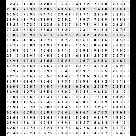
5
2
3
7
1
1
7
0
9
9
8
2
0
8
8
5
2
3
0
3
4
1
7
2
9
7
1
8
0
8
2
7
3
4
7
2
5
8
2
1
7
8
3
8
2
3
2
0
5
5
4
8
5
4
9
7
4
8
5
4
1
4
1
0
1
1
1
0
1
1
6
0
5
6
2
7
3
9
6
6
5
1
7
6
4
2
3
4
9
4
5
9
7
1
8
2
9
2
0
2
5
2
8
5
4
3
9
9
6
6
8
4
7
6
4
3
9
0
3
3
2
4
8
2
1
1
9
0
7
7
7
5
5
9
5
6
7
9
5
5
5
8
2
7
9
4
7
3
2
5
1
2
3
5
8
6
2
3
7
1
0
0
7
5
3
9
1
8
8
7
2
8
2
4
6
7
9
3
5
8
6
1
5
0
5
6
5
6
3
9
5
4
2
7
9
1
7
3
1
4
9
1
8
4
3
0
5
7
5
3
9
5
0
2
2
8
5
9
0
9
5
6
1
9
1
1
5
9
6
6
2
5
4
2
6
4
2
0
5
5
3
1
5
7
3
1
9
8
7
6
4
3
8
2
1
4
7
7
9
7
3
8
7
7
5
8
3
6
0
6
8
0
4
6
1
0
4
5
8
4
3
4
7
7
5
0
3
8
3
2
8
1
9
0
9
1
8
8
7
6
1
6
5
5
1
8
4
1
0
1
5
6
0
3
3
5
0
8
8
7
0
5
1
9
1
4
3
4
6
1
6
7
1
0
1
3
6
8
9
8
9
9
0
0
0
0
7
0
0
0
2
5
1
2
3
3
9
9
4
4
0
4
8
6
5
0
0
3
5
8
6
6
4
8
3
2
5
2
5
7
7
2
7
6
4
1
4
9
8
8
0
9
4
0
4
3
8
6
5
2
9
5
2
3
5
1
7
6
7
4
3
8
5
3
8
2
1
6
0
6
4
1
2
1
3
5
8
6
8
5
7
4
6
7
4
7
8
3
8
2
0
3
7
5
3
3
1
8
4
3
5
5
2
5
7
5
7
9
2
2
8
8
8
1
9
6
7
9
0
9
5
6
4
3
7
8
3
9
7
7
1
9
5
5
1
2
6
3
9
3
4
2
1
5
6
5
1
6
7
4
6
3
5
6
2
6
4
4
7
2
7
0
3
6
9
3
8
5
9
5
7
2
8
5
4
9
3
8
9
8
6
9
4
4
8
8
5
4
6
1
8
9
3
1
4
5
5
5
9
5
4
9
7
2
9
5
1
1
8
9
9
6
0
0
0
2
0
8
4
3
7
4
8
4
3
4
9
0
8
8
6
7
6
6
3
2
0
3
7
1
0
2
5
8
4
8
6
9
5
5
1
2
7
0
7
3
3
5
9
5
4
6
0
2
2
5
0
4
3
7
9
6
1
3
4
9
8
1
7
8
0
5
8
9
8
0
3
6
6
3
4
3
3
4
7
5
7
6
9
6
3
0
4
1
5
1
3
4
8
3
4
8
2
5
7
8
7
8
1
9
1
0
5
7
3
9
0
4
5
9
4
1
3
9
3
4
5
8
0
8
3
0
9
9
9
4
9
3
9
3
7
1
9
1
1
7
5
7
3
1
5
7
8
0
8
9
4
4
6
1
9
0
7
1
8
7
2
2
1
3
4
0
0
4
4
6
0
4
7
2
6
7
8
6
5
6
5
8
9
8
7
6
4
5
9
6
9
6
1
7
6
7
0
3
3
9
9
6
1
7
2
8
6
6
3
9
1
9
5
5
2
9
6
8
5
4
5
8
3
2
5
0
6
5
2
9
8
9
7
7
4
5
5
2
7
2
8
9
0
9
7
6
1
9
1
0
0
4
6
1
4
6
9
1
1
0
8
2
7
9
6
6
8
4
3
4
6
1
7
8
6
2
6
6
3
4
7
7
8
6
2
8
2
9
2
8
0
7
6
4
6
7
7
6
4
4
1
5
9
5
1
2
7
9
7
2
0
4
9
4
2
0
2
1
3
6
6
7
5
3
9
9
3
6
9
0
0
4
0
4
4
7
0
7
7
5
5
4
9
4