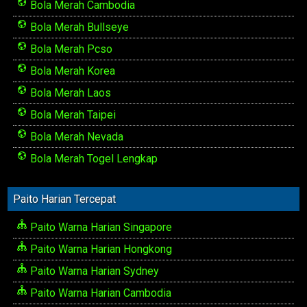
Bola Merah Cambodia
Bola Merah Bullseye
Bola Merah Pcso
Bola Merah Korea
Bola Merah Laos
Bola Merah Taipei
Bola Merah Nevada
Bola Merah Togel Lengkap
Paito Harian Tercepat
Paito Warna Harian Singapore
Paito Warna Harian Hongkong
Paito Warna Harian Sydney
Paito Warna Harian Cambodia