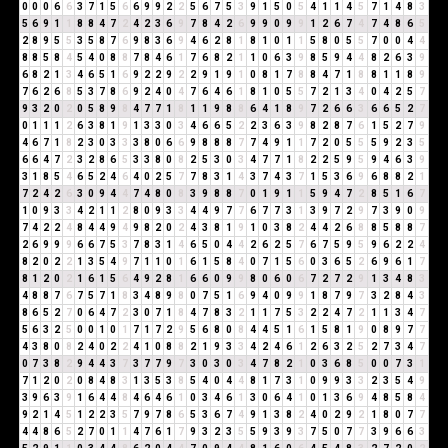
0
0
0
6
6
3
7
1
5
6
6
9
9
2
2
5
6
7
5
3
9
1
5
0
5
4
1
1
4
5
7
1
4
8
3
5
6
9
1
1
8
8
4
7
2
4
2
3
6
9
7
8
4
2
6
9
9
0
9
9
1
2
6
7
4
7
4
8
6
5
2
8
9
5
5
3
5
8
7
6
9
8
3
6
9
4
6
2
8
1
8
1
0
1
1
5
8
0
5
5
7
0
0
4
4
8
8
5
8
4
5
4
0
8
8
7
8
4
6
1
7
6
8
2
1
1
0
6
3
9
8
5
9
4
4
8
2
6
3
9
6
8
2
1
3
4
6
5
1
6
9
2
2
9
2
2
9
1
9
1
0
8
1
7
8
8
4
7
1
8
8
1
1
8
9
7
6
2
6
8
5
3
7
8
6
9
2
4
0
4
7
6
4
6
1
8
1
0
5
5
7
2
1
3
4
0
4
2
5
7
9
3
2
0
2
0
5
8
9
8
4
7
7
1
8
1
1
9
8
8
6
4
1
8
9
7
2
6
6
3
6
6
5
2
7
0
1
1
1
2
6
3
8
1
9
1
3
3
0
3
4
6
6
5
2
2
3
6
3
9
8
2
8
7
6
1
5
2
7
9
4
6
7
1
8
2
3
0
3
3
3
8
0
6
6
9
8
8
8
7
7
4
9
1
1
7
2
0
5
5
5
9
2
3
5
6
6
4
7
2
3
2
8
6
5
3
3
8
0
8
2
5
3
0
3
4
7
7
1
8
2
2
5
9
5
9
4
6
3
9
3
1
8
5
4
6
5
2
4
6
4
0
2
5
7
7
8
3
1
4
3
7
4
3
7
1
5
3
6
9
6
8
8
2
1
7
2
4
2
6
3
0
9
4
4
7
4
8
0
8
3
9
8
8
7
0
1
9
1
1
5
9
4
7
2
8
5
1
6
7
1
0
9
3
3
4
2
1
1
2
8
0
9
3
3
4
4
9
7
7
6
7
7
3
1
3
9
7
2
9
7
3
9
0
9
7
4
2
2
4
8
4
4
9
4
9
8
2
0
2
4
3
8
1
9
1
0
3
8
2
4
4
2
6
8
8
5
8
8
7
2
6
9
9
9
6
6
7
5
3
7
8
3
1
4
6
5
0
4
4
2
6
2
5
7
6
7
5
9
5
9
6
2
2
4
8
2
0
2
2
1
3
5
4
9
7
1
1
0
1
6
1
5
8
4
0
7
1
5
6
0
3
6
5
2
6
9
6
1
7
8
1
2
0
2
1
6
1
5
6
4
9
2
8
1
6
6
0
9
9
8
0
6
0
6
7
2
7
2
9
1
3
4
8
3
4
8
8
7
6
7
5
7
1
8
3
4
8
9
8
0
7
5
1
6
9
4
0
9
9
1
8
7
9
7
3
2
8
4
3
8
6
5
2
7
0
6
4
7
2
3
0
7
1
8
4
7
8
3
2
1
1
7
5
3
2
2
4
7
2
1
1
3
4
7
5
6
3
2
5
0
0
1
0
1
7
1
7
2
9
5
6
8
0
8
4
4
5
1
6
1
5
8
1
9
0
8
9
7
7
4
3
8
0
8
2
4
0
2
2
4
1
0
8
8
2
1
9
3
3
4
2
4
6
1
2
6
3
2
5
2
7
3
4
7
0
7
3
8
2
9
4
4
3
7
3
7
7
9
7
3
0
3
0
3
4
7
8
2
1
0
3
6
8
5
0
0
7
3
1
7
1
2
0
2
0
8
4
8
3
1
3
5
3
8
5
4
0
4
4
8
1
7
3
1
0
9
9
3
3
2
3
5
4
9
3
9
6
3
9
1
6
4
4
8
4
6
4
6
1
0
3
4
6
1
3
0
6
4
1
0
1
3
6
9
4
8
5
8
4
9
2
1
4
5
1
2
2
3
5
7
9
7
8
6
5
3
6
7
4
9
1
3
8
2
4
0
2
9
2
1
8
0
7
7
4
4
8
6
5
2
7
0
1
1
4
7
6
1
7
9
3
2
3
5
5
9
3
9
3
7
5
0
7
7
3
9
6
6
3